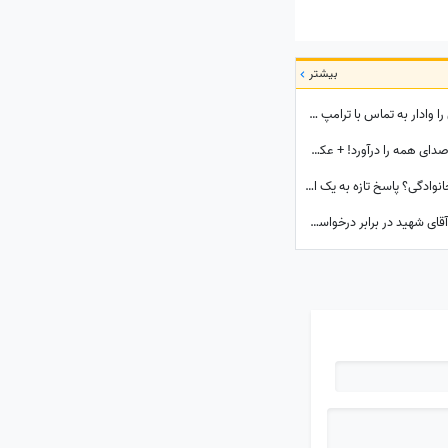
بیشتر
هشدار بی‌سابقه عراقچی؛ پیامی که بن‌سلمان را وادار به تماس با ترامپ کرد
شاهکار جدید پاچه‌ورمالیده‌های سلطنت‌طلب صدای همه را درآورد! + عکس / از اون شازده همچین طرفداری بعید نیست!
استعفای سردار ذوالقدر به دلیل یک موضوع خانوادگی؟ پاسخ تازه به یک ادعای خبرساز
مروری بر خاطرات قابل‌تامل رهبر شهید| پاسخ آقای شهید در برابر درخواست برای درمان دست‌شان با طب سوزنی در چین: در ایران مثل من زیاد هست اگر ...