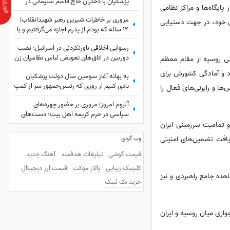
پزشکیان با دختران حاج قاسم سلیمانی در
پایگاه‌ها و مراکز نظامی
مراسم تنفیذ ریاست جمهوری+عکس
مروری بر خاطرات شیرین رهبر شهیدانقلاب|
ان خود، در جهت دستیابی
14 ساله که بودم از پدرم اجازه می‌گرفتیم و با
برادرم به ییلاق می‌رفتیم شب خسته
رسوایی اخلاقی باورنکردنی در اسرائیل؛ نصب
برمی‌گشتیم و می‌خوابیدیم، پدرم ما را ...
دوربین در اتاق‌های تعویض لباس نظامیان زن
نی روسیه از مقام معظم
و سرویس‌های بهداشتی آنان!
د و آمادگی کشورش برای
به بهانه آغاز سومین سال دولت پزشکیان
یادی کنیم از روزی که رئیس‌جمهور سر از کمپ
ا و رایزنی‌های فعال را
ترک اعتیاد درآورد؛ از خوش و بش صمیمانه با
آلبوم امروز| مروری بر حضور چهره‌های
مددجویان تا کاشت درخت و...
سیاسی در حرم کریمه اهل بیت؛ دست‌های
خسته سیاستمداران، گره‌خورده به ضریح امید
و تمامیت سرزمینی ایران
ریافت تضمین‌های امنیتی
وب گردی
قیمت گوشی
تبلیغات هدفمند
آهنگ جدید
کلینیک زیبایی
پالاز موکت
قیمت ارز دیجیتال
هده جامع راهبردی و نیز
خرید بک لینک
اری میان روسیه و ایران