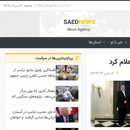
Friday, August 07, 2026
جمعه، 16 مرداد 1405
خبر با تو
استان‌ها
پربازدید‌ترین‌ها در سیاست
لام کرد
افشاگری رفیق سابق ترامپ از
ID
کد خبر 534214
رابطه جنسی تلفنی رئیس جمهور
آمریکا!!
راهکار آخری که بوی مرگ
می‌دهد؛ رشوه‌های سنگینی که
ملوانان تنگه هرمز را وسوسه کرد!
ادعای عجیب ترامپ در آسمان:
ایرانی‌ها تماس گرفتند و خواهان
این هستند که.../اگر من بروم،
شما هم می‌روید!