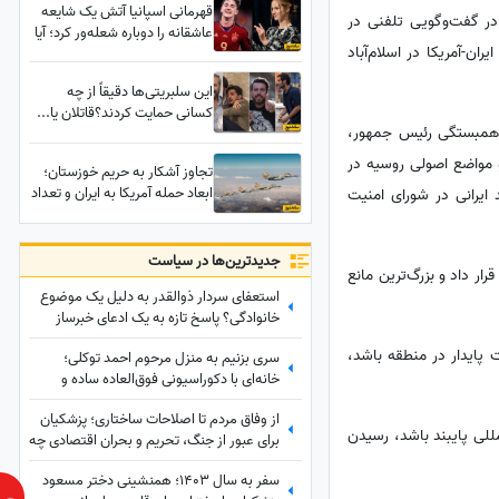
قهرمانی اسپانیا آتش یک شایعه
در گفت‌وگویی تلفنی در
عاشقانه را دوباره شعله‌ور کرد؛ آیا
ن-آمریکا در اسلام‌آباد
ولیعهد اسپانیا دل به گاوی باخته
است؟
این سلبریتی‌ها دقیقاً از چه
کسانی حمایت کردند؟قاتلان یا...
م همبستگی رئیس جمهور،
و مواضع اصولی روسیه در
تجاوز آشکار به حریم خوزستان؛
ابعاد حمله آمریکا به ایران و تعداد
ایرانی در شورای امنیت
شهدا
جدید‌ترین‌ها در سیاست
ار داد و بزرگ‌ترین مانع
استعفای سردار ذوالقدر به دلیل یک موضوع
خانوادگی؟ پاسخ تازه به یک ادعای خبرساز
پایدار در منطقه باشد،
سری بزنیم به منزل مرحوم احمد توکلی؛
خانه‌ای با دکوراسیونی فوق‌العاده ساده و
مبلمانی قدیمی آراسته به گل و گیاه و
از وفاق مردم تا اصلاحات ساختاری؛ پزشکیان
شلف‌های دیواری پر از پتوس و گل
مللی پایبند باشد، رسیدن
برای عبور از جنگ، تحریم و بحران اقتصادی چه
گندمی+عکس
برنامه‌ای دارد؟
سفر به سال 1403؛ همنشینی دختر مسعود