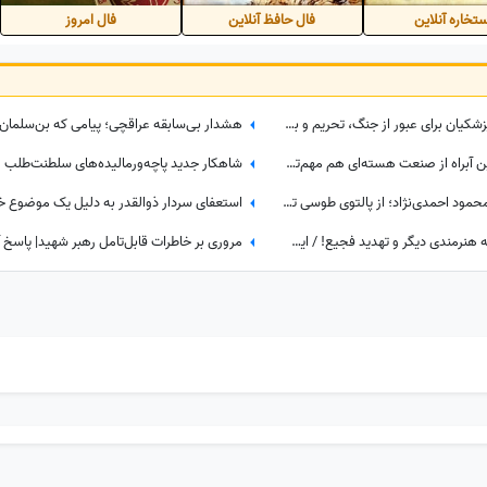
تخاره آنلاین
فال حافظ آنلاین
فال امروز
از وفاق مردم تا اصلاحات ساختاری؛ پزشکیان برای عبور از جنگ، تحریم و بحران اقتصادی چه برنامه‌ای دارد؟
اظهارنظر تازه درباره تنگه هرمز؛ چرا این آبراه از صنعت هسته‌ای هم مهم‌تر شد؟
نگاهی به تغییرات استایل زمستانی محمود احمدی‌نژاد؛ از پالتوی طوسی تا کاپشن پَر + عکس
جانیان پهلوی! حمله سلطنت طلبان به هنرمندی دیگر و تهدید فجیع! / این‌ها می‌خواهند برای ایران آزادی بیاورند؟!