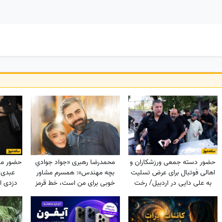
حضور دسته جمعی ورزشکاران و
محمدرضا رهبری «جواد جوادیِ
حضور ماز
اهالی فوتبال برای عرض تسلیت
بچه مهندس»: همسرم مشاور
عبدی ب
به علی دایی در اردبیل/ رخت
خوبی برای من است، خط قرمز
دزدی از
عزای شهریار فوتبال ایران در مقام
من خانوادمه/عروسی خواهرم
اقوام درجه یک+عکس
دائم استرس داشتم که مبادا
فیلم یا عکسی از من گرفته شود