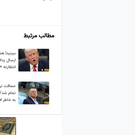
مطالب مرتبط
ببینید| هش
ارسال پداف
انتظارته +
حماقت ترا
تمام شد/ 
به خاطر ا