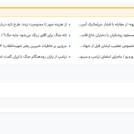
ایران در 10 تا 16 مرداد| جدال در دو جبهه؛ از مقابله با فشار دیپلماتیک آمریکا تا تلاش فشرده دولت برای حل ناترازی برق
از هزینه عبور تا ممنوعیت تردد؛ طرح تازه دربا
سفر به سال 1403؛ همنشینی دختر مسعود پزشکیان با دختران حاج قاسم سلیمانی در مراسم تنفیذ ریاست جمهوری+عکس
خانواده شهید لاریجانی به ادعاها در خصوص تعقیب ایشان قبل از شهادت چه واکنشی نشان دادند؟
ترامپ رفت سراغ یک کشور جدید! + ویدیو / ماجرای امضای ترامپ و سرنوشت این کشور ثروتمند اروپایی