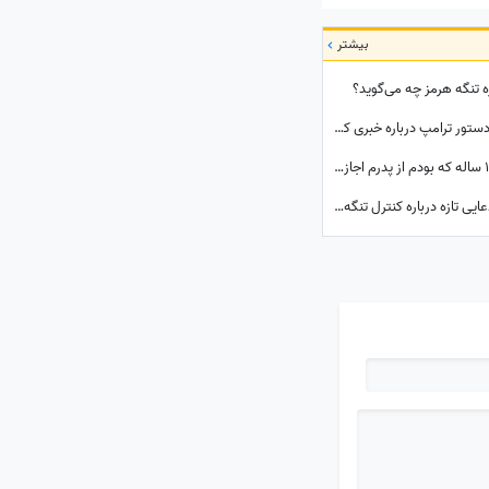
بیشتر
ره تنگه هرمز چه می‌گوید؟
تله جنگ برای آقای زرنگ می‌شود مایه ننگ؟ / دستور ترامپ درباره خبری که نباید افشا می‌شد
مروری بر خاطرات شیرین رهبر شهیدانقلاب| 14 ساله که بودم از پدرم اجازه می‌گرفتیم و با برادرم به ییلاق می‌رفتیم شب خسته برمی‌گشتیم و می‌خوابیدیم، پدرم ما را ...
ترامپ از پایان زودهنگام جنگ با ایران گفت؛ ادعایی تازه درباره کنترل تنگه هرمز