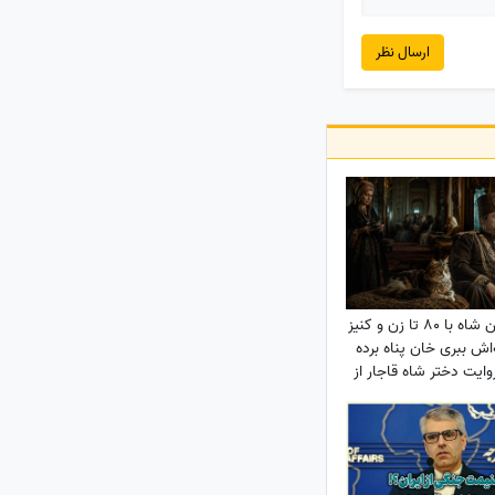
ارسال نظر
ناصرالدین شاه با 80 تا زن و کنیز
‌اش ببری خان پناه برده
روایت دختر شاه قاجار از
ی پنهان حرمسرای شاهی