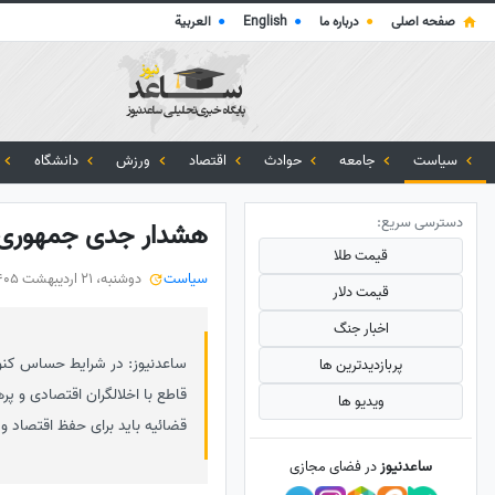
صفحه اصلی
●
درباره ما
●
English
●
العربية
سیاست
جامعه
حوادث
اقتصاد
ورزش
دانشگاه
دسترسی سریع:
هشدار جدی جمهوری اس
قیمت طلا
سیاست
دوشنبه، 21 اردیبهشت 1405
قیمت دلار
اخبار جنگ
ساعدنیوز:‌ در شرایط حساس کنونی
پربازدید‌ترین ها
قاطع با اخلالگران اقتصادی و پ
ویدیو ها
قضائیه باید برای حفظ اقتصاد و 
ساعدنیوز
در فضای مجازی