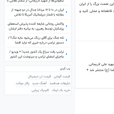
سعودی‌ها از شهید لاریجانی؛ از سلام نظامی تا
 نعمت بزرگ را از ایران
دست به سینه بودن بن‌سلمان مقابل دبیر
ایران در 10 تا 16 مرداد| جدال در دو جبهه؛ از
فقید شورای عالی امنیت ملی +عکس
د قاطعانه و عملی کنید و
مقابله با فشار دیپلماتیک آمریکا تا تلاش
فشرده دولت برای حل ناترازی برق
واکنش روحانی شایعه کننده پذیرش استعفای
پزشکیان توسط رهبری، به بیانیه دفتر ایشان
تله جنگ برای آقای زرنگ می‌شود مایه ننگ؟ /
دستور ترامپ درباره خبری که نباید افشا
می‌شد
ترامپ رفت سراغ یک کشور جدید! + ویدیو /
ماجرای امضای ترامپ و سرنوشت این کشور
ثروتمند اروپایی
هید علی لاریجانی
وب گردی
ضا (ع) منتشر شد +
قیمت گوشی
قیمت ارز دیجیتال
تبلیغات هدفمند
آهنگ جدید
پالاز موکت
خرید بک لینک
کلینیک زیبایی