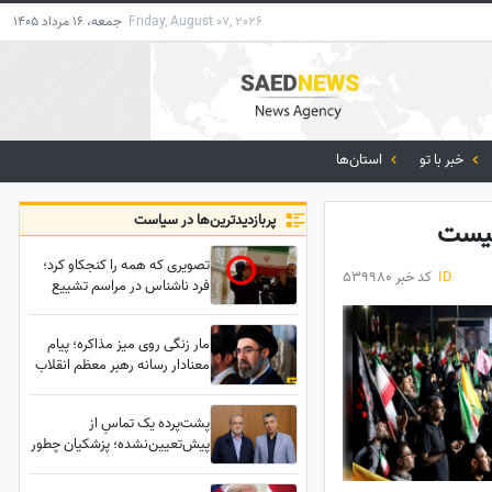
Friday, August 07, 2026
جمعه، 16 مرداد 1405
خبر با تو
استان‌ها
پربازدید‌ترین‌ها در سیاست
نیست
تصویری که همه را کنجکاو کرد؛
ID
کد خبر 539980
فرد ناشناس در مراسم تشییع
رهبر شهید انقلاب چه کسی
است؟
مار زنگی روی میز مذاکره؛ پیام
معنادار رسانه رهبر معظم انقلاب
به حملات آمریکا
پشت‌پرده یک تماسِ از
پیش‌تعیین‌نشده؛ پزشکیان چطور
برای نجات عادل فردوسی‌پور
شمشیر را از رو بست؟