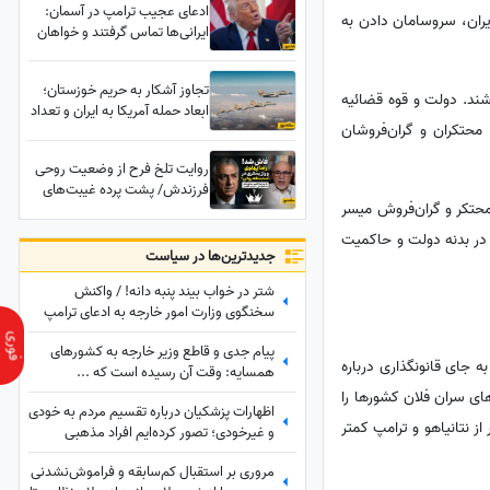
ادعای عجیب ترامپ در آسمان:
یران، سروسامان دادن به
ایرانی‌ها تماس گرفتند و خواهان
این هستند که.../اگر من بروم،
شما هم می‌روید!
تجاوز آشکار به حریم خوزستان؛
شند. دولت و قوه قضائیه
ابعاد حمله آمریکا به ایران و تعداد
محتکران و گران‌فروشان
شهدا
روایت تلخ فرح از وضعیت روحی
فرزندش/ پشت پرده غیبت‌های
حتکر و گران‌فروش میسر
طولانی رضا پهلوی افشا شد
 در بدنه دولت و حاکمیت
جدید‌ترین‌ها در سیاست
شتر در خواب بیند پنبه دانه! / واکنش
سخنگوی وزارت امور خارجه به ادعای ترامپ
درباره ایران
پیام جدی و قاطع وزیر خارجه به کشورهای
جای قانونگذاری درباره
همسایه: وقت آن رسیده است که ...
ای سران فلان کشورها را
اظهارات پزشکیان درباره تقسیم مردم به خودی
 نتانیاهو و ترامپ کمتر
و غیرخودی؛ تصور کرده‌ایم افراد مذهبی
«خودی» هستند و ...
مروری بر استقبال کم‌سابقه و فراموش‌نشدنی