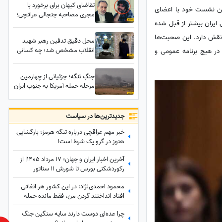
تقاضای کیهان برای برخورد با
ترین نشست خود با اعضای
مجری مصاحبه جنجالی عراقچی؛
ایران بیشتر از قبل شده
مشهد در اتفاقات دی ماه سقوط
کرده بود؟
 نقش دارد. این صحبت‌ها
محل دقیق تدفین رهبر شهید
انقلاب مشخص شد؛ چه کسانی
در هیچ برنامه عمومی و
در زمان تدفین در محل حضور
خواهند داشت؟
جنگِ تنگه؛ جزئیاتی از چهارمین
مرحله حمله آمریکا به جنوب ایران
/ ظهر امروز کدام شهرها مورد
حمله قرار گرفتند؟
جدید‌ترین‌ها در سیاست
خبر مهم عراقچی درباره تنگه هرمز؛ بازگشایی
هنوز در گرو یک شرط است!
آخرین اخبار ایران و جهان؛ 17 مرداد 1405| از
رکوردشکنی بورس تا شورش 11 سناتور
آمریکایی در برابر ترامپ
محمود احمدی‌نژاد: در این کشور هر اتفاقی
افتاد انداختند گردن من، فقط مانده حمله
مغول!
چرا عده‌ای دوست دارند سایه سنگین جنگ