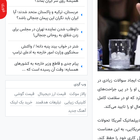
همیشه روی سر ایران بماند؟
عربستان، ترکیه و پاکستان متحد شدند؛ آیا
ایران باید نگران این پیمان جنجالی باشد؟
داوطلب شدن نماینده تهران در مجلس برای
زدن شلاق به روحانی جنجالی!
شتر در خواب بیند پنبه دانه! / واکنش
سخنگوی وزارت امور خارجه به ادعای ترامپ
درباره ایران
پیام جدی و قاطع وزیر خارجه به کشورهای
همسایه: وقت آن رسیده است که ...
ث ایجاد سوالات زیادی در
وب گردی
او را در پی جراحت‌های
پالاز موکت
قیمت ارز دیجیتال
قیمت گوشی
رد که او در سلامت کامل
کلینیک زیبایی
تبلیغات هدفمند
خرید بک لینک
 او را تایید می‌کند.
آهنگ جدید
یپلماتیک آمریکا تحولات
آمریکایی، به این معناست
 کاری خود را حفظ کند.