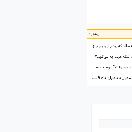
بیشتر
مروری بر خاطرات شیرین رهبر شهیدانقلاب| 14 ساله که بودم از پدرم اجازه می‌گرفتیم و با برادرم به ییلاق می‌رفتیم شب خسته برمی‌گشتیم و می‌خوابیدیم، پدرم ما را ...
ره تنگه هرمز چه می‌گوید؟
پیام جدی و قاطع وزیر خارجه به کشورهای همسایه: وقت آن رسیده است که ...
سفر به سال 1403؛ همنشینی دختر مسعود پزشکیان با دختران حاج قاسم سلیمانی در مراسم تنفیذ ریاست جمهوری+عکس