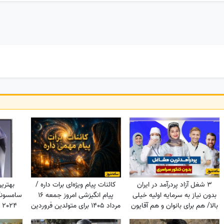
3 شغل آزاد پردرآمد در ایران
کائنات پیام ویژه‌ای برات داره /
بهتری
بدون نیاز به سرمایه اولیه خیلی
پیام انگیزشی امروز جمعه 16
سامسونگ
بالا/ هم برای بانوان و هم آقایون
مرداد 1405 برای متولدین فروردین
4
تا اسفند: امروز زمان درخشیدن