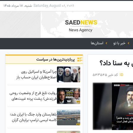
Saturday, August 08, 2026
شنبه، 17 مرداد 1405
خبر با تو
استان‌ها
پربازدید‌ترین‌ها در سیاست
 به سنا داد؟
چرا آمریکا و اسرائیل روی
ID
کد خبر 543545
اصلاح‌طلبان ایران حساب باز
می‌کنند؟ جزئیات یک تحلیل
جنجالی
روایت تلخ فرح از وضعیت روحی
فرزندش/ پشت پرده غیبت‌های
طولانی رضا پهلوی افشا شد
بلغارستان وارد جنگ با ایران شد؛
کاسه لیسی ترامپ برایتان گران
تمام خواهد شد!