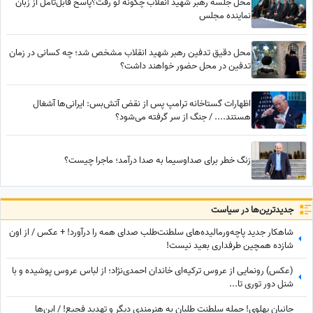
محل جلسه رهبر شهید انقلاب چگونه لو رفت؟پاسخ قابل‌تامل از زبان
نماینده مجلس
محل دقیق تدفین رهبر شهید انقلاب مشخص شد؛ چه کسانی در زمان
تدفین در محل حضور خواهند داشت؟
اظهارات گستاخانه ترامپ پس از نقض آتش‌بس: ایرانی‌ها آشغال
هستند.... / جنگ از سر گرفته می‌شود؟
زنگ خطر برای صداوسیما به صدا درآمد؛ ماجرا چیست؟
جدید‌ترین‌ها در سیاست
شاهکار جدید پاچه‌ورمالیده‌های سلطنت‌طلب صدای همه را درآورد! + عکس / از اون
شازده همچین طرفداری بعید نیست!
(عکس) رونمایی از عروس ترکیه‌ای خاندان احمدی‌نژاد؛ از لباس عروس پوشیده و با
شنل دور توری تا...
جانیان پهلوی! حمله سلطنت طلبان به هنرمندی دیگر و تهدید فجیع! / این‌ها