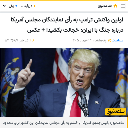
ساعدنیوز
●
درباره ما
●
اولین واکنش ترامپ به رأی نمایندگان مجلس آمریکا
درباره جنگ با ایران: خجالت بکشید! + عکس
سیاست
پنجشنبه، 14 خرداد 1405
ID
کد خبر 543687
ساعدنیوز: رئیس‌جمهور آمریکا، با خشم به رأی مجلس نمایندگان این کشور برای محدود