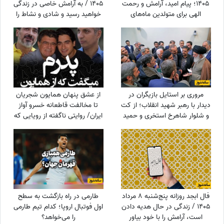
1405؛ پیام امید، آرامش و رحمت
1405 / به آرامش خاصی در زندگی
الهی برای متولدین ماه‌های
خواهید رسید و شادی و نشاط را
مختلف
در آینده به دست می‌آورید
مروری بر استایل بازیگران در
از عشق پنهان همایون شجریان
دیدار با رهبر شهید انقلاب؛ از کت
تا مخالفت قاطعانه خسرو آواز
و شلوار شاهرخ استخری و حمید
ایران/ روایتی ناگفته از رویایی که
لولایی تا شلوار جین شهاب
در سایه موسیقی ماند!
حسینی و حجاب کامل الهام
حمیدی و بهاره افشاری با
مقنعه+عکس
فال ابجد روزانه پنج‌شنبه 8 مرداد
طارمی در راه بازگشت به سطح
1405 / زندگی در حال هدیه دادن
اول فوتبال اروپا؛ کدام تیم طارمی
است، آرامش را با خود بیاور
را می‌خواهد؟