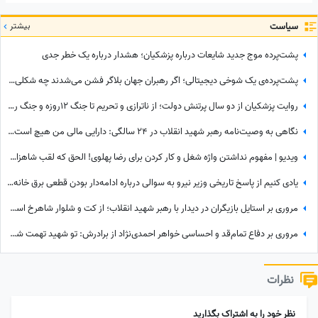
سیاست
بیشتر
پشت‌پرده موج جدید شایعات درباره پزشکیان؛ هشدار درباره یک خطر جدی
پشت‌پرده‌ی یک شوخی دیجیتالی؛ اگر رهبران جهان بلاگر فشن می‌شدند چه شکلی می‌شدند؟
روایت پزشکیان از دو سال پرتنش دولت؛ از ناترازی و تحریم تا جنگ 12روزه و جنگ رمضان
نگاهی به وصیت‌نامه رهبر شهید انقلاب در 24 سالگی: دارایی مالی من هیچ است، ولی کفاف قرض‌های مرا می‌دهد؛ بیشترین بدهی رهبر شهید به چه کسی بود؟
ویدیو | مفهوم نداشتن واژه شغل و کار کردن برای رضا پهلوی! الحق که لقب شاهزاده مفت‌خور کاملا برازنده توئه
یادی کنیم از پاسخ تاریخی وزیر نیرو به سوالی درباره ادامه‌دار بودن قطعی برق خانه‌ها که رسما بازی با اعصاب مردم بود!
مروری بر استایل بازیگران در دیدار با رهبر شهید انقلاب؛ از کت و شلوار شاهرخ استخری و حمید لولایی تا شلوار جین شهاب حسینی و حجاب کامل الهام حمیدی و بهاره افشاری با مقنعه+عکس
مروری بر دفاع تمام‌قد و احساسی خواهر احمدی‌نژاد از برادرش: تو شهید تهمت شدی؛ برادرم تو خستگی را شرمنده کردی!
نظرات
نظر خود را به اشتراک بگذارید