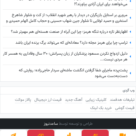
می‌خواهند برای ایران آزادی بیاورند؟!
مروری بر استایل بازیگران در دیدار با رهبر شهید انقلاب؛ از کت و شلوار شاهرخ
استخری و حمید لولایی تا شلوار جین شهاب حسینی و حجاب کامل الهام حمیدی و
بهاره افشاری با مقنعه+عکس
اظهارنظر تازه درباره تنگه هرمز؛ چرا این آبراه از صنعت هسته‌ای هم مهم‌تر شد؟
ترامپ چرا برای هرمز عجله دارد؟ معادله‌ای که می‌تواند برگ برنده ایران باشد
دلیل ازدواج نکردن مسعود پزشکیان از زبان پسرانش؛ 30 سال وفاداری به همسر کار
هر مردی نیست...
پشت‌پرده ماجرای شفا گرفتن انگشت ماشه‌ای سردار حاجی‌زاده؛ روایتی که
دست‌به‌دست می‌شود
وب گردی
تبلیغات هدفمند
کلینیک زیبایی
آهنگ جدید
قیمت ارز دیجیتال
پالاز موکت
قیمت گوشی
خرید بک لینک
طراحی و توسعه توسط
ساعدنیوز