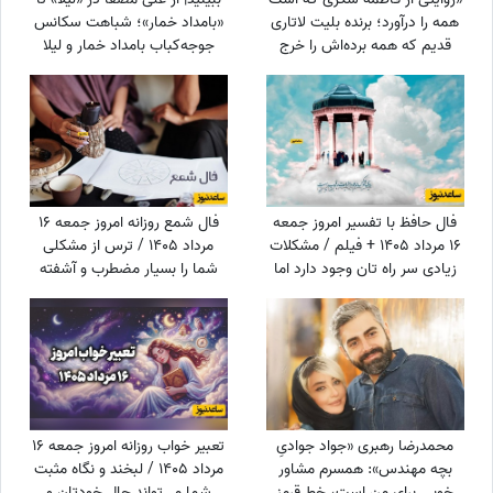
همه را درآورد؛ برنده بلیت لاتاری
«بامداد خمار»؛ شباهت سکانس
قدیم که همه برده‌اش را خرج
جوجه‌کباب بامداد خمار و لیلا
دیگران کرد، اکنون بی‌مهری
سوژه شد
می‌بیند!»
فال حافظ با تفسیر امروز جمعه
فال شمع روزانه امروز جمعه 16
16 مرداد 1405 + فیلم / مشکلات
مرداد 1405 / ترس از مشکلی
زیادی سر راه تان وجود دارد اما
شما را بسیار مضطرب و آشفته
...
می‌کند، اما شما
محمدرضا رهبری «جواد جوادیِ
تعبیر خواب روزانه امروز جمعه 16
بچه مهندس»: همسرم مشاور
مرداد 1405 / لبخند و نگاه مثبت
خوبی برای من است، خط قرمز
شما می‌تواند حال خودتان و