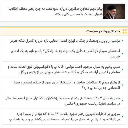
پیام مهم معاون عراقچی درباره سوءقصد به جان رهبر معظم انقلاب؛
شورای امنیت یا مجلس کاری بکنند
جدید‌ترین‌ها در سیاست
ترامپ از پایان زودهنگام جنگ با ایران گفت؛ ادعایی تازه درباره کنترل تنگه هرمز
استعفای سردار ذوالقدر به دلیل یک موضوع خانوادگی؟ پاسخ تازه به یک ادعای
خبرساز
سری بزنیم به منزل مرحوم احمد توکلی؛ خانه‌ای با دکوراسیونی فوق‌العاده ساده و
مبلمانی قدیمی آراسته به گل و گیاه و شلف‌های دیواری پر از پتوس و گل
گندمی+عکس
از وفاق مردم تا اصلاحات ساختاری؛ پزشکیان برای عبور از جنگ، تحریم و بحران
اقتصادی چه برنامه‌ای دارد؟
سفر به سال 1403؛ همنشینی دختر مسعود پزشکیان با دختران حاج قاسم سلیمانی
در مراسم تنفیذ ریاست جمهوری+عکس
مروری بر خاطرات شیرین رهبر شهیدانقلاب| 14 ساله که بودم از پدرم اجازه
می‌گرفتیم و با برادرم به ییلاق می‌رفتیم شب خسته برمی‌گشتیم و می‌خوابیدیم،
پدرم ما را ...