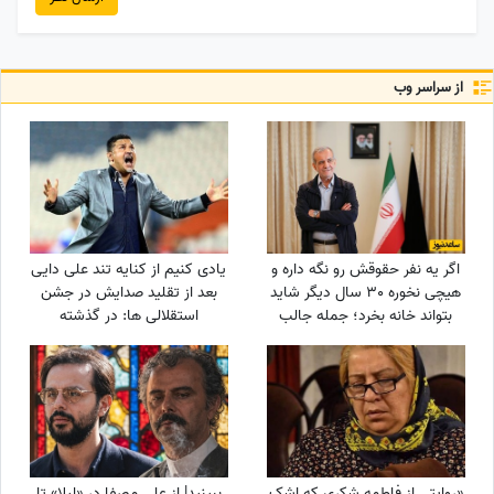
از سراسر وب
اگر یه نفر حقوقش رو نگه داره و
یادی کنیم از کنایه تند علی دایی
هیچی نخوره 30 سال دیگر شاید
بعد از تقلید صدایش در جشن
بتواند خانه بخرد؛ جمله جالب
استقلالی ها: در گذشته
پزشکیان که بار دیگر دست به
پادشاهان دلقک‌هایی داشتند که
دست می‌شود
وظیفه‌شان تقلید صدا و خنداندن
مردم بود+عکس
«روایتی از فاطمه شکری که اشک
ببینید| از علی مصفا در «لیلا» تا