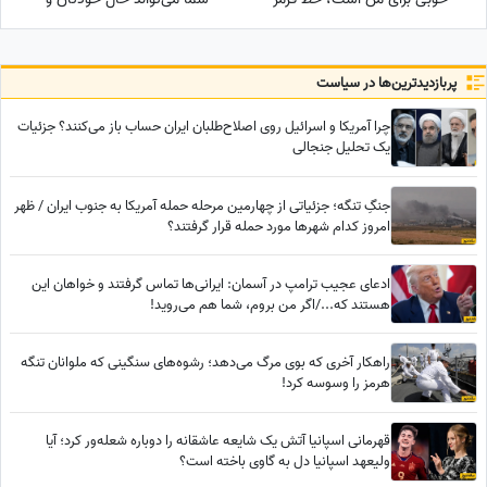
من خانوادمه/عروسی خواهرم
اطرافیانتان را بهتر کند
دائم استرس داشتم که مبادا
فیلم یا عکسی از من گرفته شود
پربازدید‌ترین‌ها در سیاست
و بعدا برای من دردسر ایجاد کند!
چرا آمریکا و اسرائیل روی اصلاح‌طلبان ایران حساب باز می‌کنند؟ جزئیات
یک تحلیل جنجالی
جنگِ تنگه؛ جزئیاتی از چهارمین مرحله حمله آمریکا به جنوب ایران / ظهر
امروز کدام شهرها مورد حمله قرار گرفتند؟
ادعای عجیب ترامپ در آسمان: ایرانی‌ها تماس گرفتند و خواهان این
هستند که.../اگر من بروم، شما هم می‌روید!
راهکار آخری که بوی مرگ می‌دهد؛ رشوه‌های سنگینی که ملوانان تنگه
هرمز را وسوسه کرد!
قهرمانی اسپانیا آتش یک شایعه عاشقانه را دوباره شعله‌ور کرد؛ آیا
ولیعهد اسپانیا دل به گاوی باخته است؟