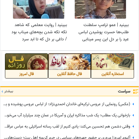
ببینید | عمو ترامپ سلطنت
ببینید | روایت معلمی که شاهد
طلب‌ها حسرت پوشیدن لباس
تکه تکه شدن بچه‌های میناب بود
عید را بر دل این پسر مینابی
/ داغی بر دل که تا ابد سرد
گذاشت / واقعا شب‌ها راحت
نخواهد شد ...
می‌خوابید؟
استخاره آنلاین
فال حافظ آنلاین
فال امروز
سیاست
بیشتر
(عکس) رونمایی از عروس ترکیه‌ای خاندان احمدی‌نژاد؛ از لباس عروس پوشیده و با شنل دور توری تا...
بازخوانی یک مطلب؛ یک شب مذاکره ایران و آمریکا در عمان چند میلیارد آب می‌خورد؟
وقتی دشمن هم تحسین می‌کند؛ یادی کنیم از لقب رسانه اسرائیلی به عباس عراقچی پس از مذاکره با آمریکا+عکس
آلبوم امروز| مروری بر حضور چهره‌های سیاسی در حرم کریمه اهل بیت؛ دست‌های خسته سیاستمداران، گره‌خورده به ضریح امید