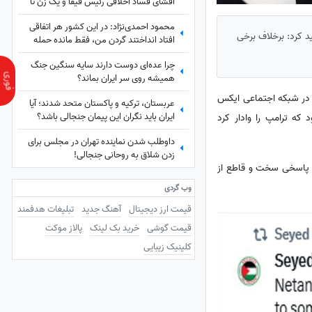
افشای فساد اخلاقی رئیس فیفا و یک زن تا
سوژه شدن جوراب‌های شهباز شریف
محمود احمدی‌نژاد: در این کشور هر اتفاقی
 کرد: برخلاف برخی
افتاد انداختند گردن من، فقط مانده حمله
مغول!
چرا عده‌ای دوست دارند سایه سنگین جنگ
همیشه روی سر ایران بماند؟
در شبکه اجتماعی ایکس
عربستان، ترکیه و پاکستان متحد شدند؛ آیا
ایران باید نگران این پیمان جنجالی باشد؟
 که ترامپ را وادار کرد
داوطلب شدن نماینده تهران در مجلس برای
زدن شلاق به روحانی جنجالی!
 پاسخی سخت و قاطع از
وب گردی
قیمت ارز دیجیتال
آهنگ جدید
تبلیغات هدفمند
قیمت گوشی
خرید بک لینک
پالاز موکت
کلینیک زیبایی