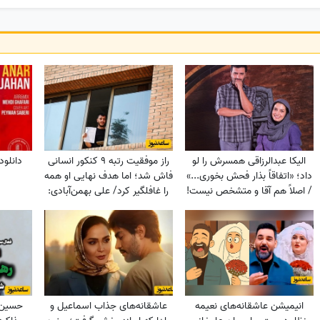
الیکا عبدالرزاقی همسرش را لو
راز موفقیت رتبه 9 کنکور انسانی
دانلود
داد؛ «اتفاقاً بذار فحش بخوری...»
فاش شد؛ اما هدف نهایی او همه
/ اصلاً هم آقا و متشخص نیست!
را غافلگیر کرد/ علی بهمن‌آبادی:
می‌خواهم جانم را ...
انیمیشن عاشقانه‌های نعیمه
عاشقانه‌های جذاب اسماعیل و
حسین 