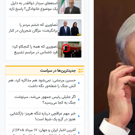
استعفای سردار ذوالقدر به دلیل
یک موضوع خانوادگی؟ پاسخ تازه
به یک ادعای خبرساز
تصاویری که خشم مردم را
برانگیخت؛ مژگان شجریان در کنار
وطن‌فروشان چه می‌کند؟
تصویری که همه را کنجکاو کرد؛
فرد ناشناس در مراسم تشییع
رهبر شهید انقلاب چه کسی
است؟
جدید‌ترین‌ها در سیاست
حسین مرعشی: نمی‌شود هم مذاکره کرد، هم
آتش جنگ را شعله‌ور نگه داشت
اگر جلیلی رئیس جمهور می‌شد، سرنوشت
جنگ به کجا می‌رسید؟
خبر مهم عراقچی درباره تنگه هرمز؛ بازگشایی
هنوز در گرو یک شرط است!
آخرین اخبار ایران و جهان؛ 17 مرداد 1405| از