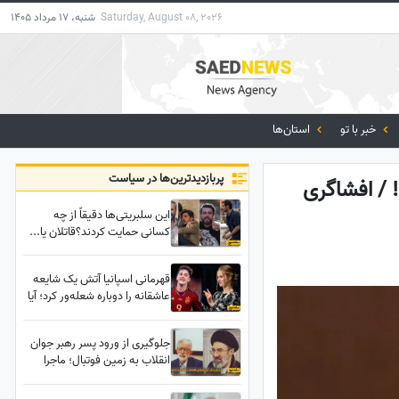
Saturday, August 08, 2026
شنبه، 17 مرداد 1405
خبر با تو
استان‌ها
پربازدید‌ترین‌ها در سیاست
! / افشاگری
این سلبریتی‌ها دقیقاً از چه
کسانی حمایت کردند؟قاتلان یا...
قهرمانی اسپانیا آتش یک شایعه
عاشقانه را دوباره شعله‌ور کرد؛ آیا
ولیعهد اسپانیا دل به گاوی باخته
است؟
جلوگیری از ورود پسر رهبر جوان
انقلاب به زمین فوتبال؛ ماجرا
چیست؟!