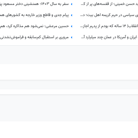
تصویر کمتر دیده‌شده از کتابخانه سید حسن خمینی؛ از قفسه‌های پر از کتاب تا قاب عکس رهبر شهید
آلبوم امروز| مروری بر حضور چهره‌های سیاسی در حرم کریمه اهل بیت؛ دست‌های خسته سیاستمداران، گره‌خورده به ضریح امید
مروری بر خاطرات شیرین رهبر شهیدانقلاب| 14 ساله که بودم از پدرم اجازه می‌گرفتیم و با برادرم به ییلاق می‌رفتیم شب خسته برمی‌گشتیم و می‌خوابیدیم، پدرم ما را ...
بازخوانی یک مطلب؛ یک شب مذاکره ایران و آمریکا در عمان چند میلیارد آب می‌خورد؟