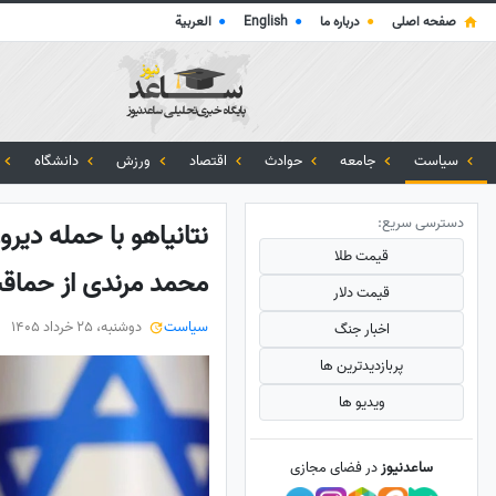
صفحه اصلی
●
درباره ما
●
English
●
العربية
سیاست
جامعه
حوادث
اقتصاد
ورزش
دانشگاه
دسترسی سریع:
نتانیاهو با حمله دیرو
قیمت طلا
محمد مرندی از حما
قیمت دلار
سیاست
دوشنبه، 25 خرداد 1405
اخبار جنگ
پربازدید‌ترین ها
ویدیو ها
ساعدنیوز
در فضای مجازی