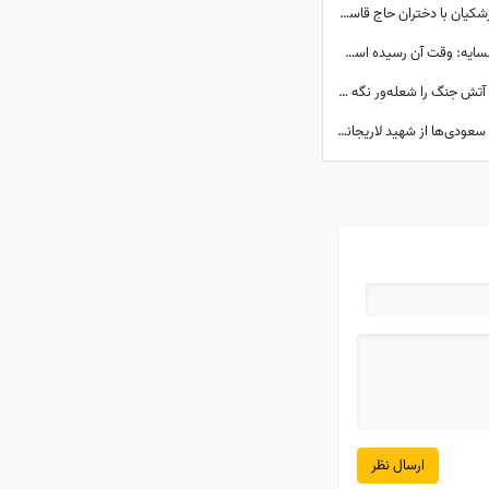
سفر به سال 1403؛ همنشینی دختر مسعود پزشکیان با دختران حاج قاسم سلیمانی در مراسم تنفیذ ریاست جمهوری+عکس
پیام جدی و قاطع وزیر خارجه به کشورهای همسایه: وقت آن رسیده است که ...
حسین مرعشی: نمی‌شود هم مذاکره کرد، هم آتش جنگ را شعله‌ور نگه داشت
مروری بر استقبال کم‌سابقه و فراموش‌نشدنی سعودی‌ها از شهید لاریجانی؛ از سلام نظامی تا دست به سینه بودن بن‌سلمان مقابل دبیر فقید شورای عالی امنیت ملی +عکس
ارسال نظر