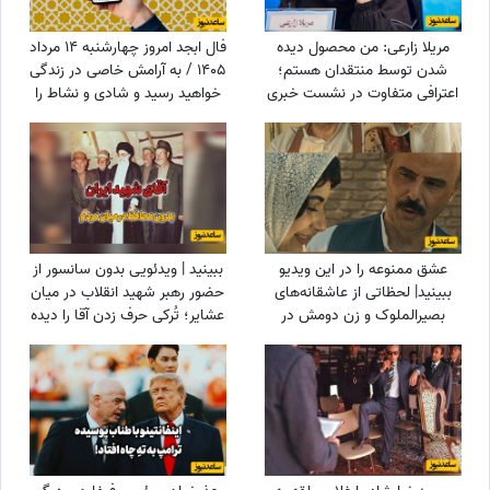
مریلا زارعی: من محصول دیده
فال ابجد امروز چهارشنبه 14 مرداد
شدن توسط منتقدان هستم؛
1405 / به آرامش خاصی در زندگی
اعترافی متفاوت در نشست خبری
خواهید رسید و شادی و نشاط را
«موسی کلیم‌الله» + ویدئو
در آینده به دست می‌آورید
عشق ممنوعه را در این ویدیو
ببینید | ویدئویی بدون سانسور از
ببینید| لحظاتی از عاشقانه‌های
حضور رهبر شهید انقلاب در میان
بصیرالملوک و زن دومش در
عشایر؛ تُرکی حرف زدن آقا را دیده
بامداد خمار؛ از مشاعره دلبرانه
بودید؟
تا....