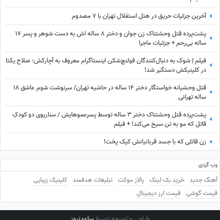
آخرین جزئیات حریق در هتل استقلال تهران با 7 مصدوم
پشت‌پرده قتل وحشتناک زن جوان و دختر 8 ساله اش به دست شوهر و پسر 17
ساله بی‌رحم + جزئیات ماجرا
فیلم | شوک به دنبال‌کنندگان قولنچ‌شکن اینستاگرام معروف به آچارکش؛ صلاح یکتا
در کلینیکش دستگیر شد!
قتل وحشیانه خواستگار دختر 14 ساله در حاشیه تهران/ سرنوشت شوم عاشق 18
ساله تهرانی
پشت‌پرده قتل وحشتناک دختر 3 ساله توسط پسرعموهایش / سناریوی دو کودکِ
قاتل که مو به تن سیخ می‌کند! + فیلم
زن قاتلی که با جسد قربانیانش کیک پخت!
وب گردی
آهنگ جدید
خرید بک لینک
پالاز موکت
تبلیغات هدفمند
کلینیک زیبایی
قیمت گوشی
قیمت ارز دیجیتال
طراحی و توسعه توسط
ساعدنیوز