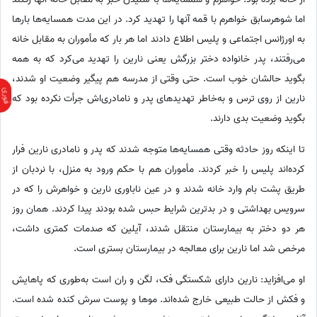
اما شوهرسابق خواهرم با قمه آنها را تهدید کرد. در این مدت همسایه‌ها بارها
به اورژانس اجتماعی و پلیس اطلاع دادند اما هر بار که مأموران به مقابل خانه
می‌رفتند، پدر خانواده دختر بزرگش یعنی نارین را تهدید می‌کرد که به همه
بگوید حالشان خوب است. حتی وقتی از مدرسه هم پیگیر وضعیت او شدند،
نارین از روی ترس و به‌خاطر تهدیدهای پدر و نامادری‌اش جرأت نکرده بود که
بگوید وضعیت بدی دارند.
تا اینکه روز حادثه وقتی همسایه‌ها متوجه شدند که پدر و نامادری نارین فرار
کرده‌اند پلیس را خبر کردند. مأموران هم با حکم ورود به منزل، با نردبان از
طریق پشت بام وارد خانه شدند و در عین ناباوری نارین و خواهرش را که در
سرویس بهداشتی و در بدترین شرایط حبس شده بودند پیدا کردند. همان روز
هر دو دختر به بیمارستان منتقل شدند، آیلین که صدمات کمتری داشت،
مرخص شد اما نارین برای معالجه در بیمارستان بستری است.
او می‌افزاید: نارین دارای شکستگی فک، لگن و ران است به‌طوری که پاهایش
و فکش از حالت طبیعی خارج شده‌اند. موها و پوست سرش کنده شده است.