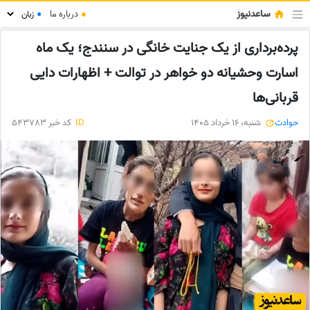
ساعدنیوز
●
درباره ما
●
پرده‌برداری از یک جنایت خانگی در سنندج؛ یک ماه
اسارت وحشیانه دو خواهر در توالت + اظهارات دایی
قربانی‎‌ها
حوادث
شنبه، 16 خرداد 1405
ID
کد خبر 543783