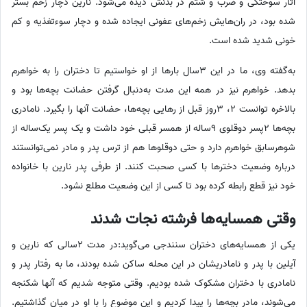
آثار سوختگی و ضرب و شتم در بدنش دیده می‌شود. نارین دچار زخم بستر
شده بود، در ران‌هایش زخم‌های عفونی ایجاده شده و دچار سوء‌تغذیه و کم
خونی شدید شده است.
به‌گفته وی، ما در این 3سال بارها از او خواستیم تا دختران را به خواهرم
بدهد. خواهرم نیز در همه این مدت به‌دنبال گرفتن حضانت بچه‌ها بود و
بالاخره توانست 2، 3روز قبل از رهایی بچه‌ها، حضانت آنها را بگیرد. نامادری
بچه‌ها 2پسر دوقلوی 9ساله از همسر قبلی خود داشت و یک پسر یک‌ساله از
شوهرسابق خواهرم دارد و حتی دوقلوها هم از ترس پدر و مادر نمی‌توانستند
درباره وضعیت دخترها با کسی صحبت کنند. از طرفی پدر نارین با خانواده
خود نیز قطع رابطه کرده بود تا کسی از این وضعیت مطلع نشود.
وقتی همسایه‌ها فرشته نجات شدند
یکی از همسایه‌های دختران سنندجی می‌گوید:‌در مدت 2سالی که نارین و
آیلین با پدر و نامادریشان در این محله ساکن شده بودند، ما به رفتار پدر و
نامادری با دختران مشکوک شده بودیم. وقتی متوجه شدیم که آنها شکنجه
می‌شوند، مادر بچه‌ها را پیدا کردیم و این موضوع را با او در میان گذاشتیم.