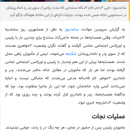
ساعدنیوز: دایی 2دختر 15و 7ساله سنندجی که مدت زیادی از سوی پدر و نامادری‌شان
در دستشویی خانه حبس شده بودند، جزئیات تازه‌ای از این حادثه هولناک بازگو کرد.
به گزارش سرویس حوادث
ساعدنیوز
به نقل از همشهری، روز سه‌شنبه
12خرداد، وقتی همسایه‌ها در محله حاجی‌آباد سنندج برای چندین بار با پلیس
و اورژانس اجتماعی تماس گرفتند و گفتند نگران وضعیت 2خواهری هستند
که از سوی پدر و نامادری‌شان
شکنجه
می‌شوند، تیمی از مأموران راهی محل
شدند. همسایه‌ها پیش از این هم چندبار با پلیس و اورژانس اجتماعی تماس
گرفته بودند اما هر بار که مأموران در مقابل خانه حاضر می‌شدند، پدر و
نامادری 2خواهر 7و 15ساله مدعی می‌شدند که مشکلی نیست و اجازه
نمی‌دادند کسی وارد خانه‌شان شود. اما این بار ماجرا متفاوت بود. چرا که
به‌گفته همسایه‌ها، پدر و نامادری فرار کرده بودند و چند روزی بود که از
وضعیت 2دختربچه خبری نبود.
عملیات نجات
ماموران پلیس پس از حضور در محل، هر چه زنگ در را زدند، جوابی نشنیدند.