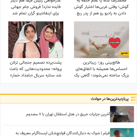
محمدرضا شاه یا غلام حلقه به
عذرخواهی رئیس فیفا هم دیگر
گوش؛ وقتی غربی‌ها اختیار گوش
فایده ندارد! فروش جام جهانی
دادن به رادیو رو هم از پدر ربع
برای اینفانتینو گران تمام شد
پهلوی گرفته بودند!+ویدیو
طالع‌بینی روز؛ زیباترین
پشت‌پرده تصمیم جنجالی ترلان
احساس‌ها همیشه با اتفاق‌های
پروانه؛ محدودیت‌هایی که باعث
بزرگ ساخته نمی‌شوند؛ گاهی یک
شد ستاره سریال «بامداد خمار»
نگاه یا یک توجه کوتاه می‌تواند
دور رفیق‌بازی را خط بکشد!
یک روز معمولی را به خاطره‌ای
خاص تبدیل کند / پنج‌شنبه 15
پربازدید‌ترین‌ها در حوادث
مرداد 1405
آخرین جزئیات حریق در هتل استقلال تهران با 7 مصدوم
فیلم | شوک به دنبال‌کنندگان قولنچ‌شکن اینستاگرام معروف به