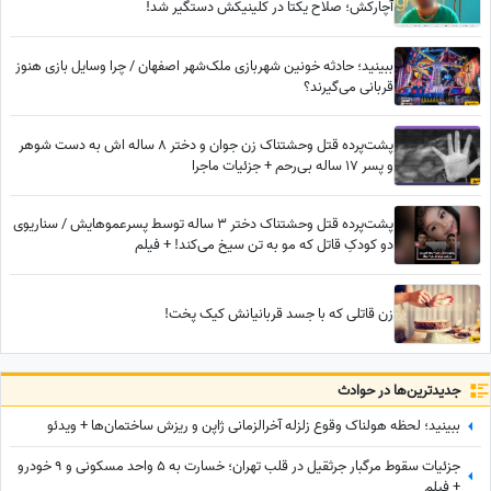
آچارکش؛ صلاح یکتا در کلینیکش دستگیر شد!
ببینید؛ حادثه خونین شهربازی ملک‌شهر اصفهان / چرا وسایل بازی هنوز
قربانی می‌گیرند؟
پشت‌پرده قتل وحشتناک زن جوان و دختر 8 ساله اش به دست شوهر
و پسر 17 ساله بی‌رحم + جزئیات ماجرا
پشت‌پرده قتل وحشتناک دختر 3 ساله توسط پسرعموهایش / سناریوی
دو کودکِ قاتل که مو به تن سیخ می‌کند! + فیلم
زن قاتلی که با جسد قربانیانش کیک پخت!
جدید‌ترین‌ها در حوادث
ببینید؛ لحظه هولناک وقوع زلزله آخرالزمانی ژاپن و ریزش ساختمان‌ها + ویدئو
جزئیات سقوط مرگبار جرثقیل در قلب تهران؛ خسارت به 5 واحد مسکونی و 9 خودرو
+ فیلم