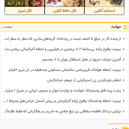
استخاره آنلاین
فال حافظ آنلاین
فال امروز
حوادث
بیشتر
از وعده کار در عراق تا کشف جسد در رودخانه؛ گریه‌های مادری که سطر به سطر اعترافات قاتل پسرش را خواند + فیلم
ببینید؛ وقوع زلزله بی‌سابقه 8.2 ریشتری در فیلیپین و لحظه آخرالزمانی ریختن ساختمان‌ها + فیلم
آخرین جزئیات حریق در هتل استقلال تهران با 7 مصدوم
ببینید؛ لحظه هولناک فروریختن ساختمان مسکونی چندطبقه در دل تبریز +فیلم
انتقام باورنکردنی زن استرالیایی از شوهر خیانتکارش
پشت پرده قتل وحشتناک خواننده و نوازنده جوان و محبوب ایرانی در شیراز / جزئیات ماجرا + فیلم
ببینید؛ لحظه وحشتناک وقوع زلزله آخرالزمانی و ریزش آسمان خراش‌های ونزوئلا / فیلم وایرال عشق یک زوج سالمند هنگام زمین‌لرزه
تراژدی دردناک فاطمه سلطانی زیر تیغ جلادی به نام پدر و رهگذرانی که فقط نظاره‌گر هستند! / قلب یک ملت شکست + ویدئو