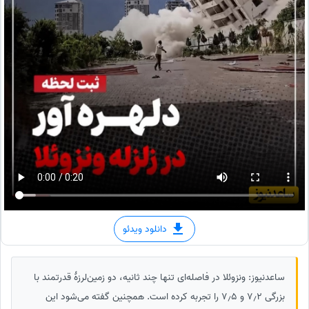
دانلود ویدئو
ساعدنیوز: ونزوئلا در فاصله‌ای تنها چند ثانیه، دو زمین‌لرزهٔ قدرتمند با
بزرگی 7٫2 و 7٫5 را تجربه کرده است. همچنین گفته می‌شود این