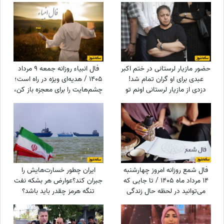
حضور مازیار لرستانی در ختم اکبر
فال انبیاء روزانه جمعه 9 مرداد
عبدی برای او گران تمام شد!
1405 / هدیه‌ای ویژه در راه است؛
دزدی از مازیار لرستانی اونم تو
چشم‌هایت را برای معجزه باز کن،
روز روشن!
دنیا پیامی دارد که قلبت را
خوشحال می‌کند
فال شمع روزانه امروز چهارشنبه
ایران چطور خسارت‌هایش را
14 مرداد ماه 1405 / تا جایی که
جبران کند؟عوارض هر بشکه نفت
می‌توانید در لحظه حال زندگی
تنگه هرمز چقدر باید باشد؟
کرده و از آن نهایت استفاده را
ببرید