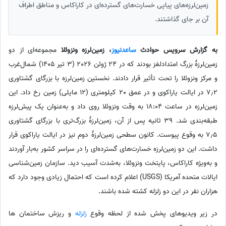
زمین‌لرزه‌های پیاپی خسارت‌های گسترده‌ای در کاراکاس و مناطق اطراف
آن بر جای گذاشتند.
به گزارش سرویس حوادث
ساعدنیوز
، زمین‌لرزه‌ ونزوئلا
مجموعه‌ای از دو
زمین‌لرزهٔ بزرگ امتدادلغز بودند که در 24 ژوئن 2026 (3 تیر 1405) شمال‌غرب
و مرکز ونزوئلا را تحت تأثیر قرار دادند. نخستین زمین‌لرزه با بزرگای گشتاوری
7٫2 در ایالت یاراکوی و در عمق 20 کیلومتری (12 مایلی) زمین رخ داد. این
زمین‌لرزه در ساعت 18:04 به وقت ونزوئلا روی داد و به‌عنوان یک پیش‌لرزه
طبقه‌بندی شد. 39 ثانیه پس از آن، زمین‌لرزهٔ بزرگ‌تری با بزرگای گشتاوری
7٫5 به وقوع پیوست. کانون سطحی زمین‌لرزهٔ دوم نیز در ایالت یاراکوی قرار
داشت. این دو زمین‌لرزه خسارت‌های گسترده‌ای را در سراسر کشور به‌بار آوردند
و به‌ویژه کاراکاس، پایتخت ونزوئلا، به‌شدت آسیب دید. سازمان زمین‌شناسی
ایالات متحده آمریکا (USGS) اعلام کرده است که احتمال زیادی وجود دارد که
هزاران نفر در این دو زلزله کشته شده باشند.
در زیر ویدیوهای پخش شده از لحظه وقوع
زلزله
و ریزش ساختمان ها