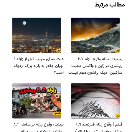
مطالب مرتبط
ببینید؛ لحظه وقوع زلزله 6.7
علت صدای مهیب قبل از زلزله /
ریشتری در ژاپن و واکنش عجیب
تهران چقدر به زلزله بزرگ نزدیک
ساکنین؛ دیگه براشون مهم نیست
است؟
فیلم | وقوع زلزله قدرتمند 6.9
ببینید؛ وقوع زلزله بی‌سابقه 8.2
ریشتری شمال شیلی را لرزاند/
ریشتری در فیلیپین و لحظه