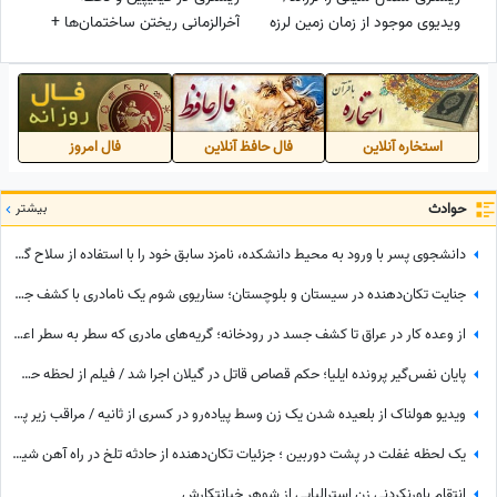
ویدیوی موجود از زمان زمین لرزه
آخرالزمانی ریختن ساختمان‌ها +
گویای همه چیز است
فیلم
استخاره آنلاین
فال حافظ آنلاین
فال امروز
حوادث
بیشتر
دانشجوی پسر با ورود به محیط دانشکده، نامزد سابق خود را با استفاده از سلاح گرم مورد هدف قرار داد+ جزئیات
جنایت تکان‌دهنده در سیستان و بلوچستان؛ سناریوی شوم یک نامادری با کشف جسد کودک 4 ساله در عمق چاه
از وعده کار در عراق تا کشف جسد در رودخانه؛ گریه‌های مادری که سطر به سطر اعترافات قاتل پسرش را خواند + فیلم
پایان نفس‌گیر پرونده ایلیا؛ حکم قصاص قاتل در گیلان اجرا شد / فیلم از لحظه حضور مادر داغدیده ایلیا کوچولو و مردم جلوی زندان رشت در زمان اعدام قاتل
ویدیو هولناک از بلعیده شدن یک زن وسط پیاده‌رو در کسری از ثانیه / مراقب زیر پایتان باشید🚫
یک لحظه غفلت در پشت دوربین ؛ جزئیات تکان‌دهنده از حادثه تلخ در راه آهن شیرگاه + فیلم
انتقام باورنکردنی زن استرالیایی از شوهر خیانتکارش