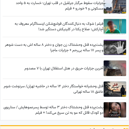
جزئیات سقوط مرگبار جرثقیل در قلب تهران؛ خسارت به 5 واحد
مسکونی و 9 خودرو + فیلم
فیلم | شوک به دنبال‌کنندگان قولنچ‌شکن اینستاگرام معروف به
آچارکش؛ صلاح یکتا در کلینیکش دستگیر شد!
پشت‌پرده قتل وحشتناک زن جوان و دختر 8 ساله اش به دست شوهر
و پسر 17 ساله بی‌رحم + جزئیات ماجرا
آخرین جزئیات حریق در هتل استقلال تهران با 7 مصدوم
قتل وحشیانه خواستگار دختر 14 ساله در حاشیه تهران/ سرنوشت شوم
عاشق 18 ساله تهرانی
پشت‌پرده قتل وحشتناک دختر 3 ساله توسط پسرعموهایش / سناریوی
دو کودکِ قاتل که مو به تن سیخ می‌کند! + فیلم