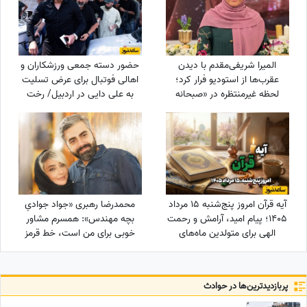
المیرا شریفی‌مقدم با دیدن
حضور دسته جمعی ورزشکاران و
عقرب‌ها از استودیو فرار کرد؛
اهالی فوتبال برای عرض تسلیت
لحظه غیرمنتظره در «صبحانه
به علی دایی در اردبیل/ رخت
ایرانی» + ویدئو
عزای شهریار فوتبال ایران در مقام
اقوام درجه یک+عکس
آیه قرآن امروز پنج‌شنبه 15 مرداد
محمدرضا رهبری «جواد جوادیِ
1405؛ پیام امید، آرامش و رحمت
بچه مهندس»: همسرم مشاور
الهی برای متولدین ماه‌های
خوبی برای من است، خط قرمز
مختلف
من خانوادمه/عروسی خواهرم
دائم استرس داشتم که مبادا
فیلم یا عکسی از من گرفته شود
پربازدید‌ترین‌ها در حوادث
و بعدا برای من دردسر ایجاد کند!