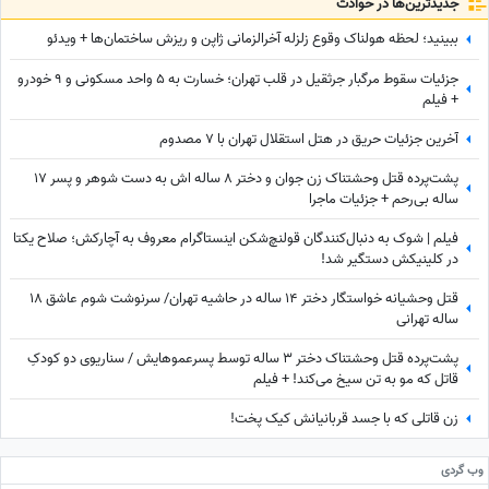
جدید‌ترین‌ها در حوادث
ببینید؛ لحظه هولناک وقوع زلزله آخرالزمانی ژاپن و ریزش ساختمان‌ها + ویدئو
جزئیات سقوط مرگبار جرثقیل در قلب تهران؛ خسارت به 5 واحد مسکونی و 9 خودرو
+ فیلم
آخرین جزئیات حریق در هتل استقلال تهران با 7 مصدوم
پشت‌پرده قتل وحشتناک زن جوان و دختر 8 ساله اش به دست شوهر و پسر 17
ساله بی‌رحم + جزئیات ماجرا
فیلم | شوک به دنبال‌کنندگان قولنچ‌شکن اینستاگرام معروف به آچارکش؛ صلاح یکتا
در کلینیکش دستگیر شد!
قتل وحشیانه خواستگار دختر 14 ساله در حاشیه تهران/ سرنوشت شوم عاشق 18
ساله تهرانی
پشت‌پرده قتل وحشتناک دختر 3 ساله توسط پسرعموهایش / سناریوی دو کودکِ
قاتل که مو به تن سیخ می‌کند! + فیلم
زن قاتلی که با جسد قربانیانش کیک پخت!
وب گردی