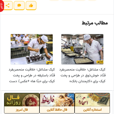
مطالب مرتبط
کیک مشاغل؛ خلاقیت منحصربفرد
کیک مشاغل؛ خلاقیت منحصربفرد
قنّاد خوش‌ذوق در طراحی و پخت
قنّاد باسلیقه در طراحی و پخت
کیک برای «کارمندان بانک»
کیک برای «بنّا ها» +عکس/ دست
+عکس/ دست مریزاد و باریکلا
و پنجه‌ات طلا اوستا جون عالیه👌
اوستا👌
استخاره آنلاین
فال حافظ آنلاین
فال امروز