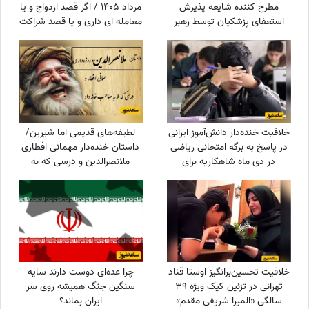
مطرح کننده شایعه پذیرش
مرداد 1405 / اگر قصد ازدواج و یا
استعفای پزشکیان توسط رهبر
معامله ای داری و یا قصد شراکت
انقلاب: چرا از حمله دشمن به
و سرمایه گذاری داری ...
بیت رهبری جلوگیری نکردی؟
خلاقیت خنده‌دار دانش‌آموز ایرانی
لطیفه‌های قدیمی اما شیرین/
در پاسخ به برگه امتحانی ریاضی
داستان خنده‌دار مهمانی افطاری
در دی ماه شاهکاریه برای
ملانصرالدین و درسی که به
خودش/ من یکی که تا حالا
میزبان پررو داد😄
اینجوری معنی آمار رو نفهمیده
بودم😂
خلاقیت تحسین‌برانگیز اوستا قناد
چرا عده‌ای دوست دارند سایه
تهرانی در تزئین کیک ویژه 39
سنگین جنگ همیشه روی سر
سالگی «المیرا شریفی مقدم»
ایران بماند؟