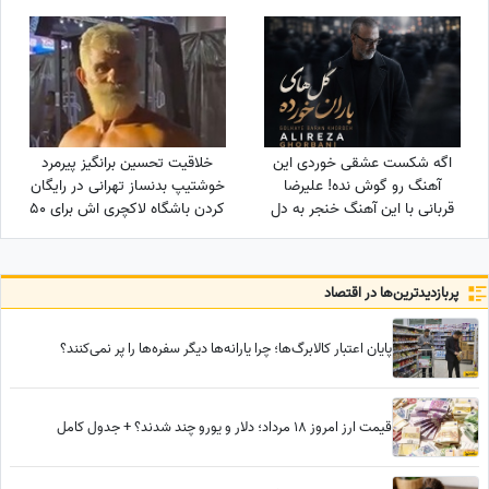
حماسه آفرید/ آقا واگعیه یا
کیکه؟😂
اگه شکست عشقی خوردی این
خلاقیت تحسین برانگیز پیرمرد
آهنگ رو گوش نده! علیرضا
خوشتیپ بدنساز تهرانی در رایگان
قربانی با این آهنگ خنجر به دل
کردن باشگاه لاکچری اش برای 50
همه زد/ دانلود آهنگ «گل‌های
سال به بالا حماسه آفرید +فیلم/
باران خورده» علیرضا قربانی/ رفتی
عجب استایلی داری آقا محتشم
و بعد از تو دنیا غرق شد در
خودت یک پا هادی چوپان هستی
پربازدید‌ترین‌ها در اقتصاد
گریه‌هایم💔
پایان اعتبار کالابرگ‌ها؛ چرا یارانه‌ها دیگر سفره‌ها را پر نمی‌کنند؟
قیمت ارز امروز 18 مرداد؛ دلار و یورو چند شدند؟ + جدول کامل