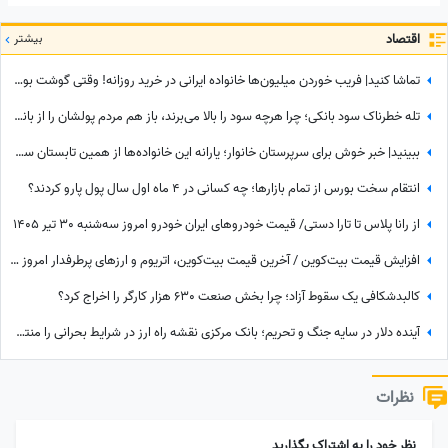
اقتصاد
بیشتر
تماشا کنید| فریب خوردن میلیون‌ها خانواده ایرانی در خرید روزانه! وقتی گوشت بوفالو به جای گوشت گوساله سر از سفره مردم درمی‌آورد!
تله خطرناک سود بانکی؛ چرا هرچه سود را بالا می‌برند، باز هم مردم پولشان را از بانکها برمی‌دارند؟
ببینید| خبر خوش برای سرپرستان خانوار؛ یارانه این خانواده‌ها از همین تابستان سه برابر می‌شود!
انتقام سخت بورس از تمام بازارها؛ چه کسانی در 4 ماه اول سال پول پارو کردند؟
از رانا پلاس تا تارا دستی/ قیمت خودرو‌های ایران خودرو امروز سه‌شنبه 30 تیر 1405
افزایش قیمت بیت‌کوین / آخرین قیمت بیت‌‌کوین، اتریوم و ارزهای پرطرفدار امروز سه‌شنبه 30 تیر 1405
کالبدشکافی یک سقوط آزاد؛ چرا بخش صنعت 630 هزار کارگر را اخراج کرد؟
آینده دلار در سایه جنگ و تحریم؛ بانک مرکزی نقشه راه ارز در شرایط بحرانی را منتشر کرد
نظرات
نظر خود را به اشتراک بگذارید