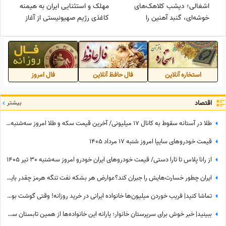
اشغالی؛ دیشب کلاهک‌های
مهلک و استثنایی ایران به هیمنه
خوشه‌ای، گنبد آهنین را
کاغذی رژیم صهیونیستی از آغاز
سوراخ‌سوراخ کردند✌✌
جنگ تا امروز👊+ویدیو
استخاره آنلاین
فال حافظ آنلاین
فال امروز
اقتصاد
بیشتر
طلا در آستانه سقوط به کانال 17 میلیونی/ آخرین قیمت سکه و طلا امروز سه‌شنبه 30 تیر 1405
قیمت خودرو‌های سایپا امروز شنبه 17 مرداد 1405
از رانا پلاس تا تارا دستی/ قیمت خودرو‌های ایران خودرو امروز سه‌شنبه 30 تیر 1405
ایران چطور خسارت‌هایش را جبران کند؟عوارض هر بشکه نفت تنگه هرمز چقدر باید باشد؟
تماشا کنید| فریب خوردن میلیون‌ها خانواده ایرانی در خرید روزانه! وقتی گوشت بوفالو به جای گوشت گوساله سر از سفره مردم درمی‌آورد!
ببینید| خبر خوش برای سرپرستان خانوار؛ یارانه این خانواده‌ها از همین تابستان سه برابر می‌شود!