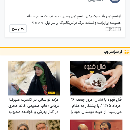
ازهمچنین بلانسبت پدری همچنین پسری بعید نیست نظام سلطه
همیشه پرازرانت وفساده مرگ برآمریکامرگ براسرائیل 🤛🤜✊️👊
پاسخ
🇺🇲🇮🇱
از سراسر وب
فال قهوه با نشان امروز جمعه 16
مژده لواسانی در کنسرت علیرضا
مرداد 1405 / با پشتکار به مقام
قربانی؛ قاب صمیمی خانم مجری
می‌رسید، از حیله دوستان خود را
در کنار پدرش و خواننده محبوب
پنهان کنید