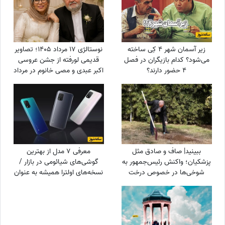
زیر آسمان شهر 4 کِی ساخته
نوستالژی 17 مرداد 1405؛ تصاویر
می‌شود؟ کدام بازیگران در فصل
قدیمی لورفته از جشن عروسی
4 حضور دارند؟
اکبر عبدی و مصی خانوم در مرداد
1365
ببینید| صاف و صادق مثل
معرفی 7 مدل از بهترین
پزشکیان؛ واکنش رئیس‌جمهور به
گوشی‌های شیائومی در بازار /
شوخی‌ها در خصوص درخت
نسخه‌های اولترا همیشه به عنوان
کاشتنش در پاکستان: من اهل
بهترین گوشی های شیائومی
فیلم بازی کردن...