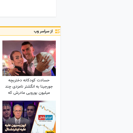
از سراسر وب
حسادت کودکانه دختربچه
جورجینا به انگشتر نامزدی چند
میلیون یورویی مادرش که
رونالدو به او هدیه داده بود!