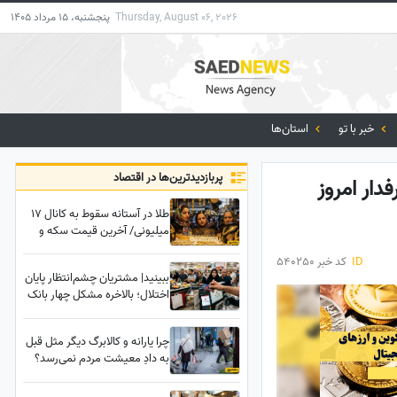
Thursday, August 06, 2026
پنجشنبه، 15 مرداد 1405
خبر با تو
استان‌ها
پربازدید‌ترین‌ها در اقتصاد
دار امروز
طلا در آستانه سقوط به کانال 17
میلیونی/ آخرین قیمت سکه و
طلا امروز سه‌شنبه 30 تیر 1405
ID
کد خبر 540250
ببینید| مشتریان چشم‌انتظار پایان
اختلال؛ بالاخره مشکل چهار بانک
چه زمانی رفع می‌شود؟
چرا یارانه و کالابرگ دیگر مثل قبل
به دادِ معیشت مردم نمی‌رسد؟