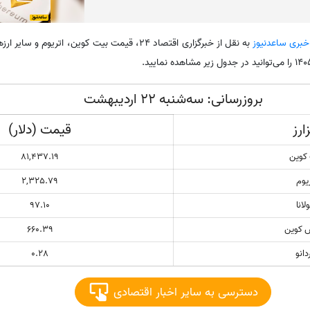
 خبری ساعدنیوز
به نقل از خبرگزاری اقتصاد 24، قیمت بیت کوین، اتریوم و
بروزرسانی: سه‌شنبه 22 اردیبهشت
ارز
قیمت (دلار)
کوین
81,437.19
یوم
2,325.79
انا
97.10
س کوین
660.39
دانو
0.28
دسترسی به سایر اخبار اقتصادی