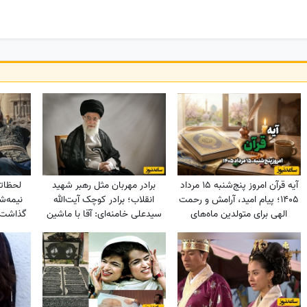
آیه قرآن امروز پنج‌شنبه 15 مرداد
برادر مهربان مثل رهبر شهید
لحظات
1405؛ پیام امید، آرامش و رحمت
انقلاب؛ برادر کوچک آیت‌الله
نیمه‌ش
الهی برای متولدین ماه‌های
سیدعلی خامنه‌ای: آقا با ماشین
گذاشت؛ 
مختلف
فولکس‌شان تا ساعت 12 برای
جانا
آنهایی که جهاز آورده بودند دنبال
شام بودند