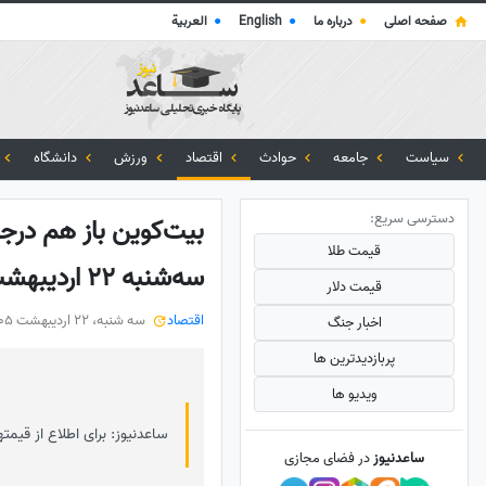
صفحه اصلی
●
درباره ما
●
English
●
العربية
سیاست
جامعه
حوادث
اقتصاد
ورزش
دانشگاه
دسترسی سریع:
بیت‌کوین باز هم درجا 
قیمت طلا
سه‌شنبه 22 اردیبهشت
قیمت دلار
اقتصاد
سه شنبه، 22 اردیبهشت 1405
اخبار جنگ
پربازدید‌ترین ها
ویدیو ها
ساعدنیوز: برای اطلاع از قیمته
ساعدنیوز
در فضای مجازی