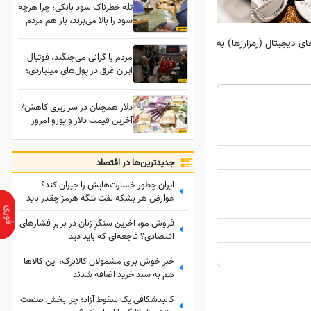
تله خطرناک سود بانکی؛ چرا هرچه
سود را بالا می‌برند، باز هم مردم
پولشان را از بانکها برمی‌دارند؟
 سایر ارز‌های دیجیتال (رمزارزها) به
مردم با گرانی می‌جنگند، فوتبال
ایران غرق در پول‌های میلیاردی؛
چه کسی پاسخگوست؟
دلار همچنان در سرازیری کاهش/
آخرین قیمت دلار و یورو امروز
پنجشنبه 15 مرداد 1405
جدید‌ترین‌ها در اقتصاد
ایران چطور خسارت‌هایش را جبران کند؟
عوارض هر بشکه نفت تنگه هرمز چقدر باید
باشد؟
فروش مو، آخرین سنگرِ زنان در برابرِ فشارهای
اقتصادی؟ فاجعه‌ای که باید دید
خبر خوش برای مشمولان کالابرگ؛ این کالاها
هم به سبد خرید اضافه شدند
کالبدشکافی یک سقوط آزاد؛ چرا بخش صنعت