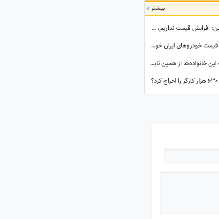
بیشتر
توضیحات مبهم نایب رئیس مجلس درباره بنزین: افزایش قیمت نداریم، جابجایی سهمیه داریم!
عاشق سورن پلاسی؟ قیمت روزش اینجاست/ قیمت خودرو‌های ایران خودرو امروز پنجشنبه 15 مرداد 1405
ببینید| خبر خوش برای سرپرستان خانوار؛ یارانه این خانواده‌ها از همین تابستان سه برابر می‌شود!