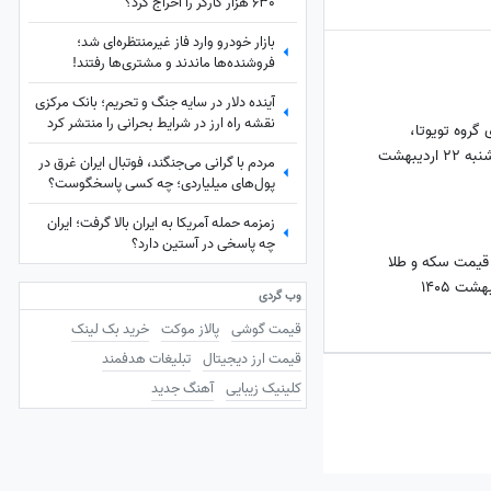
630 هزار کارگر را اخراج کرد؟
بازار خودرو وارد فاز غیرمنتظره‌ای شد؛
فروشنده‌ها ماندند و مشتری‌ها رفتند!
آینده دلار در سایه جنگ و تحریم؛ بانک مرکزی
نقشه راه ارز در شرایط بحرانی را منتشر کرد
گروه تویوتا،
هیوندای و... امروز سه‌شنبه 22 اردیبهشت
مردم با گرانی می‌جنگند، فوتبال ایران غرق در
پول‌های میلیاردی؛ چه کسی پاسخگوست؟
زمزمه حمله آمریکا به ایران بالا گرفت؛ ایران
چه پاسخی در آستین دارد؟
 قیمت سکه و طلا
وب گردی
قیمت گوشی
پالاز موکت
خرید بک لینک
قیمت ارز دیجیتال
تبلیغات هدفمند
کلینیک زیبایی
آهنگ جدید