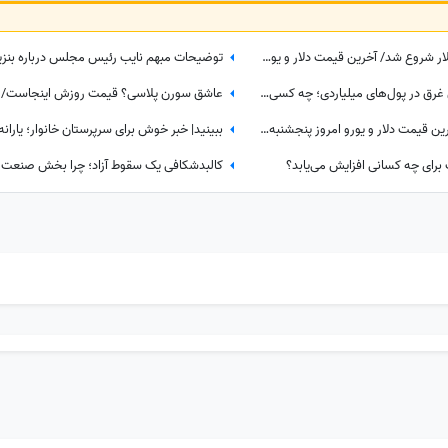
روزی که با کاهش چشمگیر قیمت دلار شروع شد/ آخرین قیمت دلار و یورو امروز سه‌شنبه 30 تیر 1405
مردم با گرانی می‌جنگند، فوتبال ایران غرق در پول‌های میلیاردی؛ چه کسی پاسخگوست؟
دلار همچنان در سرازیری کاهش/ آخرین قیمت دلار و یورو امروز پنجشنبه 15 مرداد 1405
گ برای چه کسانی افزایش می‌یابد؟
کالبدشکافی یک سقوط آزاد؛ چرا بخش صنعت 630 هزار کارگر را اخراج کرد؟