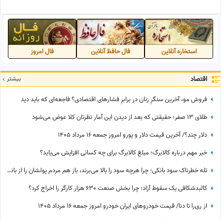
استخاره آنلاین
فال حافظ آنلاین
فال امروز
اقتصاد
بیشتر
فروش مو، آخرین سنگرِ زنان در برابرِ فشارهای اقتصادی؟ فاجعه‌ای که باید دید
طلای 13 صفر؛ حقیقتی که بعد از دیدن این آمار نظرتان کلا عوض می‌شود
دلار چند؟/ آخرین قیمت دلار و یورو امروز جمعه 16 مرداد 1405
خبر مهم درباره کالابرگ؛ مبلغ کالابرگ برای چه کسانی افزایش می‌یابد؟
تله خطرناک سود بانکی؛ چرا هرچه سود را بالا می‌برند، باز هم مردم پولشان را از بانکها برمی‌دارند؟
کالبدشکافی یک سقوط آزاد؛ چرا بخش صنعت 630 هزار کارگر را اخراج کرد؟
از ری‌را تا دنا/ قیمت خودرو‌های ایران خودرو امروز جمعه 16 مرداد 1405