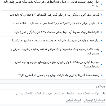
ایران چطور خسارت‌هایش را جبران کند؟عوارض هر بشکه نفت تنگه هرمز چقدر باید
باشد؟
فروش مو، آخرین سنگرِ زنان در برابرِ فشارهای اقتصادی؟ فاجعه‌ای که باید دید
خبر خوش برای مشمولان کالابرگ؛ این کالاها هم به سبد خرید اضافه شدند
کالبدشکافی یک سقوط آزاد؛ چرا بخش صنعت 630 هزار کارگر را اخراج کرد؟
بازار خودرو وارد فاز غیرمنتظره‌ای شد؛ فروشنده‌ها ماندند و مشتری‌ها رفتند!
آینده دلار در سایه جنگ و تحریم؛ بانک مرکزی نقشه راه ارز در شرایط بحرانی را
منتشر کرد
مردم با گرانی می‌جنگند، فوتبال ایران غرق در پول‌های میلیاردی؛ چه کسی
پاسخگوست؟
زمزمه حمله آمریکا به ایران بالا گرفت؛ ایران چه پاسخی در آستین دارد؟
وب گردی
پالاز موکت
آهنگ جدید
تبلیغات هدفمند
خرید بک لینک
کلینیک زیبایی
قیمت ارز دیجیتال
قیمت گوشی