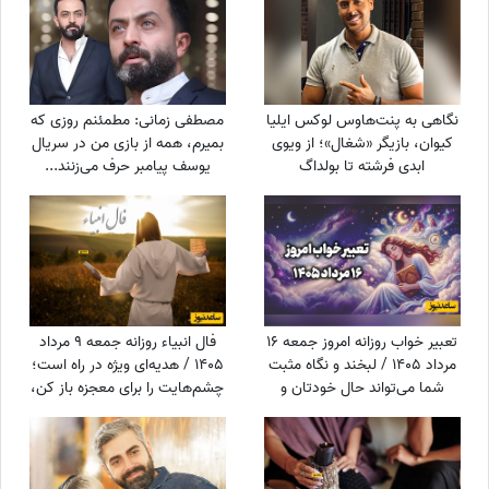
نگاهی به پنت‌هاوس لوکس ایلیا
مصطفی زمانی: مطمئنم روزی که
کیوان، بازیگر «شغال»؛ از ویوی
بمیرم، همه از بازی من در سریال
ابدی فرشته تا بولداگ
یوسف پیامبر حرف می‌زنند...
دوست‌داشتنی و دکوراسیون
+ویدیو
چشم‌نواز
تعبیر خواب روزانه امروز جمعه 16
فال انبیاء روزانه جمعه 9 مرداد
مرداد 1405 / لبخند و نگاه مثبت
1405 / هدیه‌ای ویژه در راه است؛
شما می‌تواند حال خودتان و
چشم‌هایت را برای معجزه باز کن،
اطرافیانتان را بهتر کند
دنیا پیامی دارد که قلبت را
خوشحال می‌کند