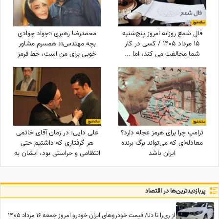
فال شمع روزانه امروز پنج‌شنبه
محمدرضا رهبری «جواد جوادیِ
15 مرداد 1405 / کسی در کار
بچه مهندس»: همسرم مشاور
شما مخالفت می کند، اما ...
خوبی برای من است، خط قرمز
من خانوادمه/عروسی خواهرم
دائم استرس داشتم که مبادا
فیلم یا عکسی از من گرفته شود
و بعدا برای من دردسر ایجاد کند!
ترامپ چرا برای هرمز عجله دارد؟
علی دایی: در زمان آقای خاتمی
معادله‌ای که می‌تواند برگ برنده
هر گرفتاری‌ که داشتیم حتی
ایران باشد
انتظامی و حراستی بود، ایشان به
راحتی حل می‌کردند درباره پاداش
هم به تمام قولشان عمل کردند
و...
پربازدید‌ترین‌ها در اقتصاد
از ری‌را تا دنا/ قیمت خودرو‌های ایران خودرو امروز جمعه 16 مرداد 1405