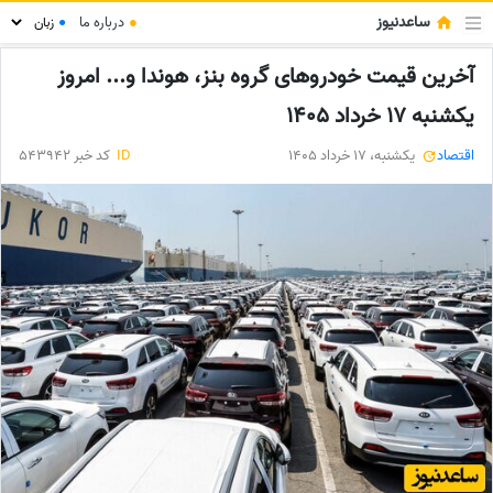
ساعدنیوز
●
درباره ما
●
آخرین قیمت خودروهای گروه بنز، هوندا و... امروز
یکشنبه 17 خرداد 1405
اقتصاد
یکشنبه، 17 خرداد 1405
ID
کد خبر 543942