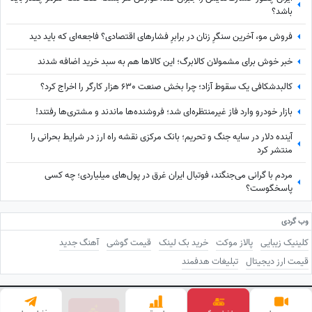
باشد؟
فروش مو، آخرین سنگرِ زنان در برابرِ فشارهای اقتصادی؟ فاجعه‌ای که باید دید
خبر خوش برای مشمولان کالابرگ؛ این کالاها هم به سبد خرید اضافه شدند
کالبدشکافی یک سقوط آزاد؛ چرا بخش صنعت 630 هزار کارگر را اخراج کرد؟
بازار خودرو وارد فاز غیرمنتظره‌ای شد؛ فروشنده‌ها ماندند و مشتری‌ها رفتند!
آینده دلار در سایه جنگ و تحریم؛ بانک مرکزی نقشه راه ارز در شرایط بحرانی را
منتشر کرد
مردم با گرانی می‌جنگند، فوتبال ایران غرق در پول‌های میلیاردی؛ چه کسی
پاسخگوست؟
وب گردی
کلینیک زیبایی
پالاز موکت
خرید بک لینک
قیمت گوشی
آهنگ جدید
قیمت ارز دیجیتال
تبلیغات هدفمند
طراحی و توسعه توسط
ساعدنیوز