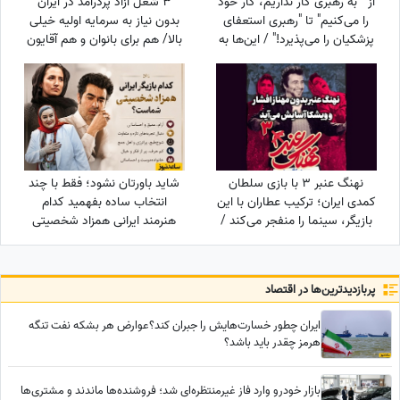
از " به رهبری کار نداریم، کار خود
3 شغل آزاد پردرآمد در ایران
را می‌کنیم" تا "رهبری استعفای
بدون نیاز به سرمایه اولیه خیلی
پزشکیان را می‌پذیرد!" / این‌ها به
بالا/ هم برای بانوان و هم آقایون
نفع چه کسی کار می‌کنند؟
نهنگ عنبر 3 با بازی سلطان
شاید باورتان نشود؛ فقط با چند
کمدی ایران؛ ترکیب عطاران با این
انتخاب ساده بفهمید کدام
بازیگر، سینما را منفجر می‌کند /
هنرمند ایرانی همزاد شخصیتی
جایگزین مهناز افشار کیست؟
شماست! از شوخ‌طبعی نعیمه
نظام‌دوست تا احساسات عمیق
شهاب حسینی؛ شما شبیه
پربازدید‌ترین‌ها در اقتصاد
کدام‌یک هستید؟
ایران چطور خسارت‌هایش را جبران کند؟عوارض هر بشکه نفت تنگه
هرمز چقدر باید باشد؟
بازار خودرو وارد فاز غیرمنتظره‌ای شد؛ فروشنده‌ها ماندند و مشتری‌ها