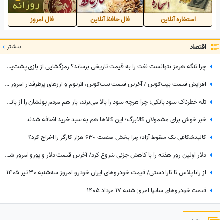
استخاره آنلاین
فال حافظ آنلاین
فال امروز
اقتصاد
بیشتر
چرا تنگه هرمز نتوانست نفت را به قیمت تاریخی برساند؟ رمزگشایی از بازی پشت‌پرده پکن
افزایش قیمت بیت‌کوین / آخرین قیمت بیت‌‌کوین، اتریوم و ارزهای پرطرفدار امروز سه‌شنبه 30 تیر 1405
تله خطرناک سود بانکی؛ چرا هرچه سود را بالا می‌برند، باز هم مردم پولشان را از بانکها برمی‌دارند؟
خبر خوش برای مشمولان کالابرگ؛ این کالاها هم به سبد خرید اضافه شدند
کالبدشکافی یک سقوط آزاد؛ چرا بخش صنعت 630 هزار کارگر را اخراج کرد؟
دلار اولین روز هفته را با کاهش جزئی شروع کرد/ آخرین قیمت دلار و یورو امروز شنبه 17مرداد 1405
از رانا پلاس تا تارا دستی/ قیمت خودرو‌های ایران خودرو امروز سه‌شنبه 30 تیر 1405
قیمت خودرو‌های سایپا امروز شنبه 17 مرداد 1405