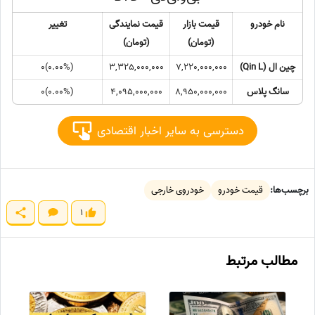
نام خودرو
قیمت بازار
قیمت نمایندگی
تغییر
(تومان)
(تومان)
چین ال (Qin L)
7,220,000,000
3,325,000,000
(0.00%)0
سانگ پلاس
8,950,000,000
4,095,000,000
(0.00%)0
دسترسی به سایر اخبار اقتصادی
برچسب‌ها:
قیمت خودرو
خودروی خارجی
1
مطالب مرتبط