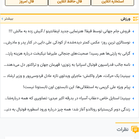
استخاره آنلاین
فال حافظ آنلاین
فال امروز
ورزش
بیشتر
فروش جام جهانی توسط فیفا! هنرنمایی جدید اینفانتینو / آتیش زده به مالش !!!
نوستالژی ترینِ روز؛ عکس کمتر دیده‌شده از کودکی علی دایی در کنار پدر و مادرش؛ سفری که خاطره شد
گرانی به پارتی‌ها هم رسید! صحبت‌های جنجالی علیرضا نیکبخت درباره هزینه‌ پارتی‌های شبانه+فیلم
نامه جالب فدراسیون فوتبال اسپانیا به زنوزی؛ قهرمان جهان و تراکتور دل می‌دهند و قلوه می‌گیرند!
ببینید| یک حرکت، هزار واکنش؛ ماجرای ویدئوی تازه عادل فردوسی‌پور و وزیر ارشاد در مراسم ختم اکبر عبدی چیست؟
پیام ویژه علی کریمی به استقلالی‌ها: این تابستون اون تابستونا نیست!
ببینید| استایل خاص «عقاب آسیا» در بدرقه اکبر عبدی؛ تصاویری که همه درباره‌شان صحبت می‌کنند
زندگی دوم کریستیانو رونالدو آغاز شد؛ همه چیز درباره ورود اسطوره فوتبال به دنیای سینما
نظرات