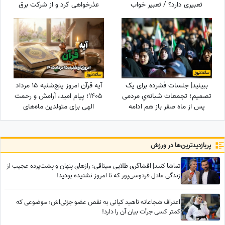
تعبیری دارد؟ / تعبیر خواب
عذرخواهی کرد و از شرکت برق
برجستن
تشکر کرد
ببینید| جلسات فشرده برای یک
آیه قرآن امروز پنج‌شنبه 15 مرداد
تصمیم؛ تجمعات شبانه‌یِ مردمی
1405؛ پیام امید، آرامش و رحمت
پس از ماه صفر باز هم ادامه
الهی برای متولدین ماه‌های
دارد؟
مختلف
پربازدید‌ترین‌ها در ورزش
تماشا کنید| افشاگری طلایی میثاقی؛ رازهای پنهان و پشت‌پرده عجیب از
زندگی عادل فردوسی‌پور که تا امروز نشنیده بودید!
اعتراف شجاعانه ناهید کیانی به نقص عضو جزئی‌اش؛ موضوعی که
کمتر کسی جرأت بیان آن را دارد!