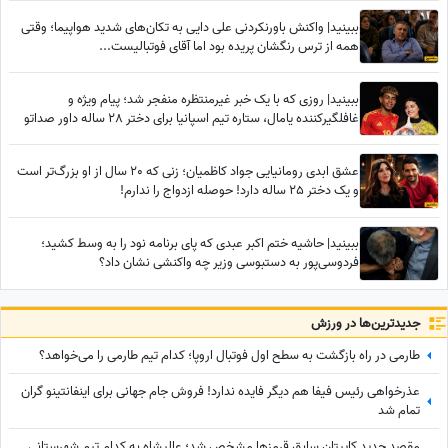
ببینید| واکنش باورنکردنی علی دایی به تکان‌های شدید هواپیما؛ وقتی
همه از ترس رنگشان پریده بود اما آقای فوتبالیست...
ببینید| روزی که با یک خبر غیرمنتظره منفجر شد؛ پیام ویژه و
غافلگیرکننده یامال، ستاره تیم اسپانیا برای دختر 28 ساله داور صداتو
چه بود؟
عشق ابدی رومانیایی جواد کاظمیان؛ زنی که 20 سال از او بزرگ‌تر است
و یک دختر 25 ساله دارد! حوصله ازدواج را ندارم!
ببینید| حاشیه ختم اکبر عبدی که پای برنامه نود را به وسط کشید؛
فردوسی‌پور به دستبوسی وزیر چه واکنشی نشان داد؟
جدید‌ترین‌ها در ورزش
طارمی در راه بازگشت به سطح اول فوتبال اروپا؛ کدام تیم طارمی را می‌خواهد؟
عذرخواهی رئیس فیفا هم دیگر فایده ندارد! فروش جام جهانی برای اینفانتینو گران
تمام شد
مقصد جدید کاپیتان سابق قرمزها مشخص شد؛ عالیشاه به کدام تیم شهرستانی