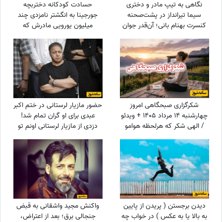
نگاهی به تیپ مادر و دختری
حسادت کودکانه دختربچه
سیما تیرانداز در پشت‌صحنه
جورجینا به انگشتر نامزدی چند
کنسرت بهنام بانی؛ آن‌قدر جوان
میلیون یورویی مادرش که
که همه گفتند خواهرش است! +
رونالدو به او هدیه داده بود!
عکس
شکرگزاری صبحگاهی امروز
حضور مازیار لرستانی در ختم اکبر
چهارشنبه 14 مرداد 1405 + ویدئو
عبدی برای او گران تمام شد!
/ الهی شکر که هرلحظه هوامو
دزدی از مازیار لرستانی اونم تو
داشتی؛ حتی لحظاتی که خودم
روز روشن!
خودمو فراموش کرده بودم
دیدن برجستن ( پریدن از پایین
واکنش مجید واشقانی به قبض
به بالا یا به عکس ) در خواب چه
جنجالی برق؛ بعد از اعتراض،