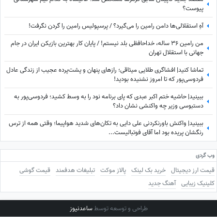
پیوست؟
آهِ استقلالی‌ها دامن رامین را می‌گیرد؟ / پرسپولیس رامین را گردن نگرفت!
من رامین 36 ساله، خداحافظی بلد نیستم! / پایان کار بهترین بازیکن ایران در جام
جهانی با استقلال تهران
تماشا کنید| افشاگری طلایی میثاقی؛ رازهای پنهان و پشت‌پرده عجیب از زندگی عادل
فردوسی‌پور که تا امروز نشنیده بودید!
ببینید| حاشیه ختم اکبر عبدی که پای برنامه نود را به وسط کشید؛ فردوسی‌پور به
دستبوسی وزیر چه واکنشی نشان داد؟
ببینید| واکنش باورنکردنی علی دایی به تکان‌های شدید هواپیما؛ وقتی همه از ترس
رنگشان پریده بود اما آقای فوتبالیست...
وب گردی
قیمت ارز دیجیتال
خرید بک لینک
پالاز موکت
تبلیغات هدفمند
قیمت گوشی
کلینیک زیبایی
آهنگ جدید
طراحی و توسعه توسط
ساعدنیوز