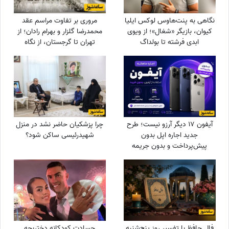
نگاهی به پنت‌هاوس لوکس ایلیا
مروری بر تفاوت مراسم عقد
کیوان، بازیگر «شغال»؛ از ویوی
محمدرضا گلزار و بهرام رادان؛ از
ابدی فرشته تا بولداگ
تهران تا گرجستان، از نگاه
دوست‌داشتنی و دکوراسیون
عاشقانه رادان به مینا تا نگاه رو
چشم‌نواز
به آسمان گلزار هنگام خطبه عقد
+ عکس
آیفون 17 دیگر آرزو نیست؛ طرح
چرا پزشکیان حاضر نشد در منزل
جدید اجاره اپل بدون
شهیدرئیسی ساکن شود؟
پیش‌پرداخت و بدون جریمه
دیرکرد
فال حافظ با تفسیر روز پنج‌شنبه
حسادت کودکانه دختربچه