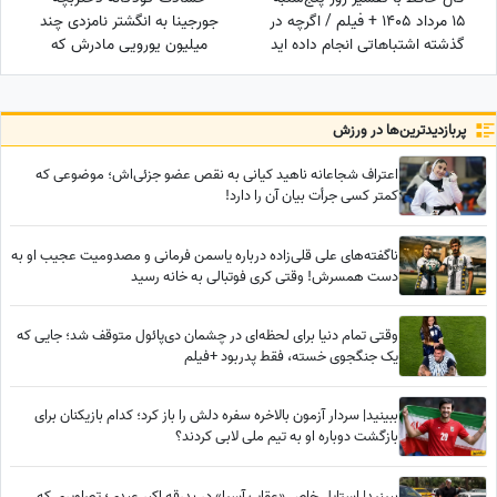
15 مرداد 1405 + فیلم / اگرچه در
جورجینا به انگشتر نامزدی چند
گذشته اشتباهاتی انجام داده اید
میلیون یورویی مادرش که
اما به زودی دوران غم و اندوه
رونالدو به او هدیه داده بود!
تمام می شود
پربازدید‌ترین‌ها در ورزش
اعتراف شجاعانه ناهید کیانی به نقص عضو جزئی‌اش؛ موضوعی که
کمتر کسی جرأت بیان آن را دارد!
ناگفته‌های علی قلی‌زاده درباره یاسمن فرمانی و مصدومیت عجیب او به
دست همسرش! وقتی کری فوتبالی به خانه رسید
وقتی تمام دنیا برای لحظه‌ای در چشمان دی‌پائول متوقف شد؛ جایی که
یک جنگجوی خسته، فقط پدربود +فیلم
ببینید| سردار آزمون بالاخره سفره دلش را باز کرد؛ کدام بازیکنان برای
بازگشت دوباره او به تیم ملی لابی کردند؟
ببینید| استایل خاص «عقاب آسیا» در بدرقه اکبر عبدی؛ تصاویری که