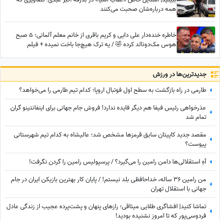
همه درباره‌شان صحبت می‌کنند
خاطره خنده‌دار علی دایی و کریم باقری از خانم معلم آلمانی؛ 5 صبح
هوس مک‌دونالد کرده 🤣 / یه ترک هیچ‌جا باخت نمیده + فیلم
جدید‌ترین‌ها در ورزش
طارمی در راه بازگشت به سطح اول فوتبال اروپا؛ کدام تیم طارمی را می‌خواهد؟
عذرخواهی رئیس فیفا هم دیگر فایده ندارد! فروش جام جهانی برای اینفانتینو گران
تمام شد
مقصد جدید کاپیتان سابق قرمزها مشخص شد؛ عالیشاه به کدام تیم شهرستانی
پیوست؟
آهِ استقلالی‌ها دامن رامین را می‌گیرد؟ / پرسپولیس رامین را گردن نگرفت!
من رامین 36 ساله، خداحافظی بلد نیستم! / پایان کار بهترین بازیکن ایران در جام
جهانی با استقلال تهران
تماشا کنید| افشاگری طلایی میثاقی؛ رازهای پنهان و پشت‌پرده عجیب از زندگی عادل
فردوسی‌پور که تا امروز نشنیده بودید!