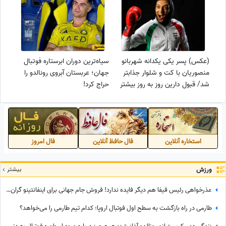
(عکس) پسر یکی یکدانه شهربانو
سیاه‌ترین دوران ابرستاره فوتبال
منصوریان با کت و شلوار جذابتر
جهان؛ عربستان آبروی رونالدو را
شد/ قبول دارین روز به روز بیشتر
حراج کرد!
شبیه باباش میشه؟
استخاره آنلاین
فال حافظ آنلاین
فال امروز
ورزش
بیشتر
عذرخواهی رئیس فیفا هم دیگر فایده ندارد! فروش جام جهانی برای اینفانتینو گران تمام شد
طارمی در راه بازگشت به سطح اول فوتبال اروپا؛ کدام تیم طارمی را می‌خواهد؟