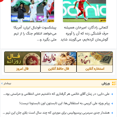
کنعانی زادگان: امیرخان همیشه
پیشکسوت فوتبال ایران: آمریکا
حرف قشنگی زده که آن را آویزه
می‌خواهد انتقام جنگ را از تیم
گوش‌مان کرده‌ایم، می‌گویند شاید
ملی بگیرد و...
ابرقدرت دنیا نباشیم، اما ابر ملت
دنیا هستیم و...
استخاره آنلاین
فال حافظ آنلاین
فال امروز
ورزش
بیشتر
علی دایی: در زمان آقای خاتمی هر گرفتاری‌ که داشتیم حتی انتظامی و حراستی بود، ایشان به راحتی حل می‌کردند درباره پاداش هم به تمام قولشان عمل کردند و...
پیام ویژه علی کریمی به استقلالی‌ها: این تابستون اون تابستونا نیست!
هشدار جدی سرمربی پرسپولیس برای موردی که چند سال است بلای جان این تیم شده: بفهمم برخورد جدی می‌کنم