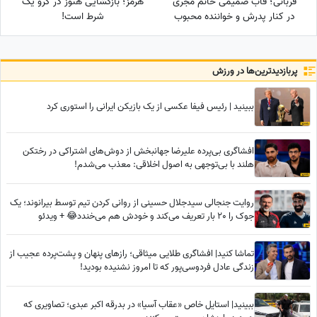
قربانی؛ قاب صمیمی خانم مجری
هرمز؛ بازگشایی هنوز در گرو یک
در کنار پدرش و خواننده محبوب
شرط است!
پربازدید‌ترین‌ها در ورزش
ببینید | رئیس فیفا عکسی از یک بازیکن ایرانی را استوری کرد
افشاگری بی‌پرده علیرضا جهانبخش از دوش‌های اشتراکی در رختکن
هلند با بی‌توجهی به اصول اخلاقی: معذب می‌شدم!
روایت جنجالی سیدجلال حسینی از روانی کردن تیم توسط بیرانوند؛ یک
جوک را 20 بار تعریف می‌کند و خودش هم می‌خندد😂 + ویدئو
تماشا کنید| افشاگری طلایی میثاقی؛ رازهای پنهان و پشت‌پرده عجیب از
زندگی عادل فردوسی‌پور که تا امروز نشنیده بودید!
ببینید| استایل خاص «عقاب آسیا» در بدرقه اکبر عبدی؛ تصاویری که