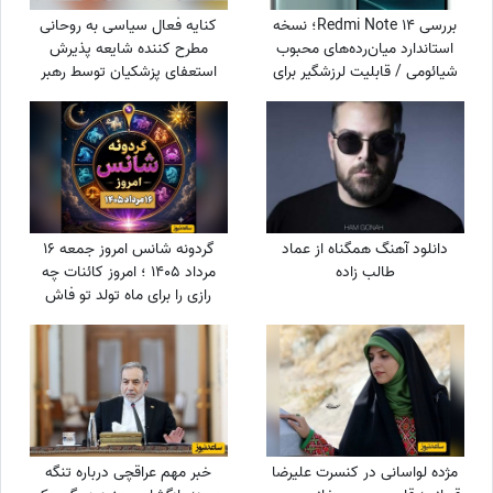
بررسی Redmi Note 14؛ نسخه
کنایه فعال سیاسی به روحانی
استاندارد میان‌رده‌های محبوب
مطرح کننده شایعه پذیرش
شیائومی / قابلیت لرزشگیر برای
استعفای پزشکیان توسط رهبر
دوربین اصلی شیائومی
انقلاب: چرا از حمله دشمن به
بیت رهبری جلوگیری نکردی؟
دانلود آهنگ همگناه از عماد
گردونه شانس امروز جمعه 16
طالب زاده
مرداد 1405 ؛ امروز کائنات چه
رازی را برای ماه تولد تو فاش
کرده؟
مژده لواسانی در کنسرت علیرضا
خبر مهم عراقچی درباره تنگه