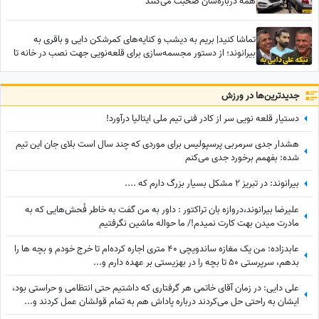
همه درباره‌شان صحبت می‌کنند
تماشا کنید| بریم به دیشب و کنایه‌های کمرشکن دایی و باقری به
بیرانوند؛ از دستور مجسمه‌سازی برای قلعه‌نویی جهت نصب در خانه تا
لقبی که دایی خیلی موذیانه به دروازه‌بان تیم ملی داد!
جدید‌ترین‌ها در ورزش
دستیار قلعه نویی سر از کادر فنی تیم ملی ایتالیا درآورد!
هشدار جدی سرمربی پرسپولیس برای موردی که چند سال است بلای جان این تیم
شده: بفهمم برخورد جدی می‌کنم
بیرانوند: در تبریز 2 مشکل بسیار بزرگ دارم که ....
علیرضا بیرانوند،دروازه بان تراکتور : داور به من گفت به خاطر فُحش‌هایی که به
مادرت میدن بهت کارت نمیدم!/ ما حواله ماشین نگرفتیم
عابدزاده: من یک مغازه ساندویچی 40 متری اجاره کرده‌ام تا خرج خودم و بچه ها را
بدهم، سرپرستی 50 تا بچه را در بهزیستی بر عهده دارم و...
علی دایی: در زمان آقای خاتمی هر گرفتاری‌ که داشتیم حتی انتظامی و حراستی بود،
ایشان به راحتی حل می‌کردند درباره پاداش هم به تمام قولشان عمل کردند و...