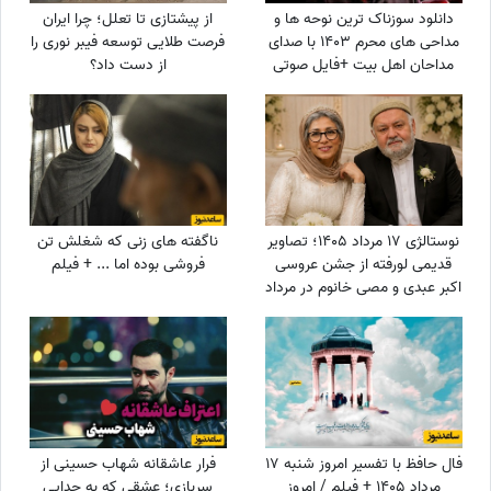
دانلود سوزناک ترین نوحه ها و
از پیشتازی تا تعلل؛ چرا ایران
مداحی های محرم 1403 با صدای
فرصت طلایی توسعه فیبر نوری را
مداحان اهل بیت +فایل صوتی
از دست داد؟
نوستالژی 17 مرداد 1405؛ تصاویر
ناگفته های زنی که شغلش تن
قدیمی لورفته از جشن عروسی
فروشی بوده اما ... + فیلم
اکبر عبدی و مصی خانوم در مرداد
1365
فال حافظ با تفسیر امروز شنبه 17
فرار عاشقانه شهاب حسینی از
مرداد 1405 + فیلم / امروز
سربازی؛ عشقی که به جدایی