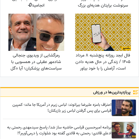
سرنوشت برایتان هدیه‌ای بزرگ
انجامید🥀
کنار گذاشته؛ شادی و موفقیت
خیلی زود درِ خانه‌تان را می‌زنند!
فال ابجد روزانه پنج‌شنبه 8 مرداد
رمزگشایی از ویدیوی جنجالی
1405 / زندگی در حال هدیه دادن
شادمهر عقیلی در همسویی با
است، آرامش را با خود بیاور
سیاست‌های پزشکیان؛ آیا «گل
یاس» بلیت برگشت به خانه
است؟
پربازدید‌ترین‌ها در ورزش
اعتراف بامزه علیرضا بیرانوند: لباس زیرم در آمریکا جا ماند؛ کمپین
قیاسی برای پس گرفتن لباس‌ زیر بازیکنان!
برنامه امیرحسین قیاسی حاشیه ساز شد/ پاسخ سیدمهدی رحمتی به
ادعای قائدی؛ رحمتی به قائدی گفته بود شلوارت را درمی‌آورم؟!