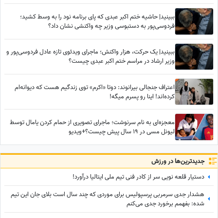
ببینید| حاشیه ختم اکبر عبدی که پای برنامه نود را به وسط کشید؛
فردوسی‌پور به دستبوسی وزیر چه واکنشی نشان داد؟
ببینید| یک حرکت، هزار واکنش؛ ماجرای ویدئوی تازه عادل فردوسی‌پور و
وزیر ارشاد در مراسم ختم اکبر عبدی چیست؟
اعتراف جنجالی بیرانوند: دوتا «اکرم» توی زندگیم هست که دیوانه‌ام
کرده‌اند! اینا رو پسرم میگه!
معجزه‌ای به نام سرنوشت؛ ماجرای تصویری از حمام کردن یامال توسط
لیونل مسی در 19 سال پیش چیست؟+ویدیو
جدید‌ترین‌ها در ورزش
دستیار قلعه نویی سر از کادر فنی تیم ملی ایتالیا درآورد!
هشدار جدی سرمربی پرسپولیس برای موردی که چند سال است بلای جان این تیم
شده: بفهمم برخورد جدی می‌کنم