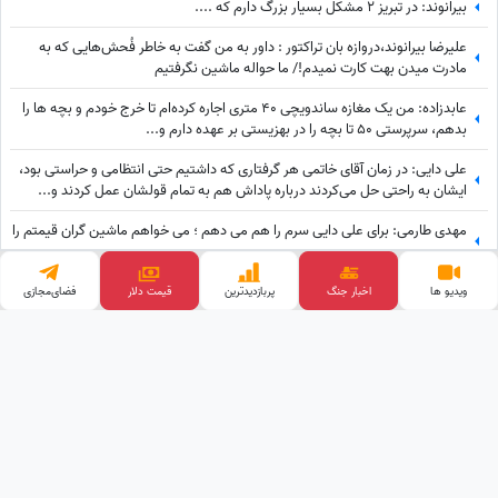
بیرانوند: در تبریز 2 مشکل بسیار بزرگ دارم که ....
علیرضا بیرانوند،دروازه بان تراکتور : داور به من گفت به خاطر فُحش‌هایی که به
مادرت میدن بهت کارت نمیدم!/ ما حواله ماشین نگرفتیم
عابدزاده: من یک مغازه ساندویچی 40 متری اجاره کرده‌ام تا خرج خودم و بچه ها را
بدهم، سرپرستی 50 تا بچه را در بهزیستی بر عهده دارم و...
علی دایی: در زمان آقای خاتمی هر گرفتاری‌ که داشتیم حتی انتظامی و حراستی بود،
ایشان به راحتی حل می‌کردند درباره پاداش هم به تمام قولشان عمل کردند و...
مهدی طارمی: برای علی دایی سرم را هم می دهم ؛ می خواهم ماشین گران قیمتم را
....
یادی کنیم از کنایه تند علی دایی بعد از تقلید صدایش در جشن استقلالی ها: در
ویدیو ها
اخبار جنگ
پربازدید‌ترین
قیمت طلا
فضای‌مجازی
گذشته پادشاهان دلقک‌هایی داشتند که وظیفه‌شان تقلید صدا و خنداندن مردم
بود+عکس
وب گردی
قیمت ارز دیجیتال
پالاز موکت
آهنگ جدید
قیمت گوشی
خرید بک لینک
کلینیک زیبایی
تبلیغات هدفمند
طراحی و توسعه توسط
ساعدنیوز