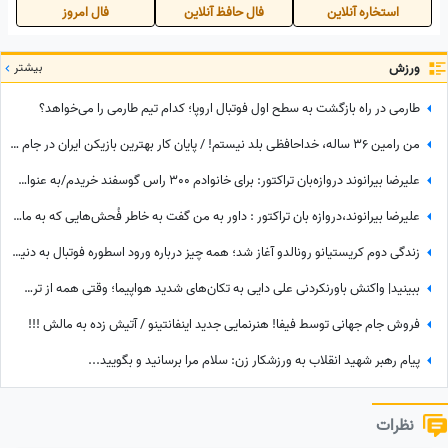
استخاره آنلاین
فال حافظ آنلاین
فال امروز
ورزش
بیشتر
طارمی در راه بازگشت به سطح اول فوتبال اروپا؛ کدام تیم طارمی را می‌خواهد؟
من رامین 36 ساله، خداحافظی بلد نیستم! / پایان کار بهترین بازیکن ایران در جام جهانی با استقلال تهران
علیرضا بیرانوند دروازه‌بان تراکتور: برای خانوادم 300 راس گوسفند خریدم/به عنوان یک چوپان همیشه سنگ در دستانم بود تا از گوسفندان مراقبت کنم
علیرضا بیرانوند،دروازه بان تراکتور : داور به من گفت به خاطر فُحش‌هایی که به مادرت میدن بهت کارت نمیدم!/ ما حواله ماشین نگرفتیم
زندگی دوم کریستیانو رونالدو آغاز شد؛ همه چیز درباره ورود اسطوره فوتبال به دنیای سینما
ببینید| واکنش باورنکردنی علی دایی به تکان‌های شدید هواپیما؛ وقتی همه از ترس رنگشان پریده بود اما آقای فوتبالیست...
فروش جام جهانی توسط فیفا! هنرنمایی جدید اینفانتینو / آتیش زده به مالش !!!
پیام رهبر شهید انقلاب به ورزشکار زن: سلام مرا برسانید و بگویید...
نظرات