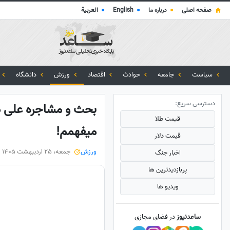
صفحه اصلی
●
درباره ما
●
English
●
العربية
سیاست
جامعه
حوادث
اقتصاد
ورزش
دانشگاه
دسترسی سریع:
بحث و مشاجره علی دا
قیمت طلا
میفهمم!
قیمت دلار
ورزش
جمعه، 25 اردیبهشت 1405
اخبار جنگ
پربازدید‌ترین ها
ویدیو ها
ساعدنیوز
در فضای مجازی