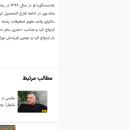
به‌دست‌آ
ماند.وی در ادامه فارغ التحصیل ل
بار ازدواج کرد و دومین فرزندش نورا در سال 1388 ب
مطالب مرتبط
عکسی از ژ
شلوار/ چه