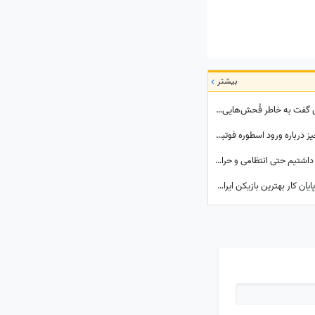
بیشتر
علیرضا بیرانوند،دروازه بان تراکتور : داور به من گفت به خاطر فُحش‌هایی که به مادرت میدن بهت کارت نمیدم!/ ما حواله ماشین نگرفتیم
زندگی دوم کریستیانو رونالدو آغاز شد؛ همه چیز درباره ورود اسطوره فوتبال به دنیای سینما
علی دایی: در زمان آقای خاتمی هر گرفتاری‌ که داشتیم حتی انتظامی و حراستی بود، ایشان به راحتی حل می‌کردند درباره پاداش هم به تمام قولشان عمل کردند و...
من رامین 36 ساله، خداحافظی بلد نیستم! / پایان کار بهترین بازیکن ایران در جام جهانی با استقلال تهران