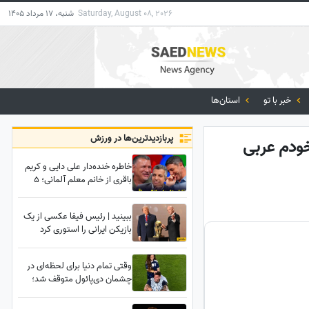
Saturday, August 08, 2026
شنبه، 17 مرداد 1405
خبر با تو
استان‌ها
پربازدید‌ترین‌ها در ورزش
خودم عربی
خاطره خنده‌دار علی دایی و کریم
باقری از خانم معلم آلمانی؛ 5
صبح هوس مک‌دونالد کرده 🤣 /
یه ترک هیچ‌جا باخت نمیده +
ببینید | رئیس فیفا عکسی از یک
فیلم
بازیکن ایرانی را استوری کرد
وقتی تمام دنیا برای لحظه‌ای در
چشمان دی‌پائول متوقف شد؛
جایی که یک جنگجوی خسته،
فقط پدربود +فیلم