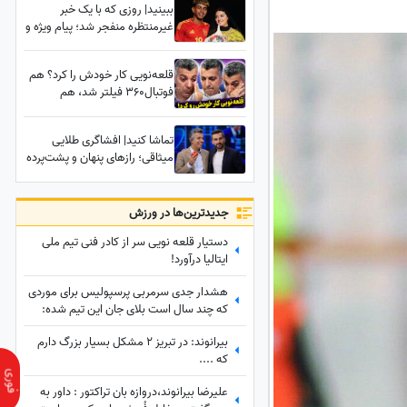
ببینید| روزی که با یک خبر
غیرمنتظره منفجر شد؛ پیام ویژه و
غافلگیرکننده یامال، ستاره تیم
اسپانیا برای دختر 28 ساله داور
قلعه‌نویی کار خودش را کرد؟ هم
صداتو چه بود؟
فوتبال360 فیلتر شد، هم
اشک‌های عادل فردوسی‌پور
درآمد!
تماشا کنید| افشاگری طلایی
میثاقی؛ رازهای پنهان و پشت‌پرده
عجیب از زندگی عادل فردوسی‌پور
که تا امروز نشنیده بودید!
جدید‌ترین‌ها در ورزش
دستیار قلعه نویی سر از کادر فنی تیم ملی
ایتالیا درآورد!
هشدار جدی سرمربی پرسپولیس برای موردی
که چند سال است بلای جان این تیم شده:
بفهمم برخورد جدی می‌کنم
بیرانوند: در تبریز 2 مشکل بسیار بزرگ دارم
که ....
علیرضا بیرانوند،دروازه بان تراکتور : داور به