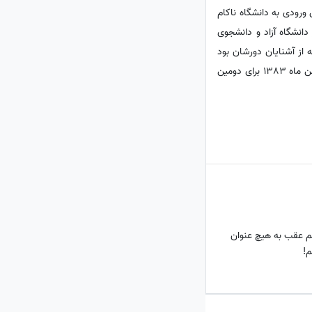
گزینش ورودی به دانشگاه ناکام
انشگاه آزاد و دانشجوی
ز فوت پدرش در سال 81 با دختری بنام مریم که از آشنایان دورشان بود
ازدواج کرد و صاحب دختری بنام دنیز شد اما این وصلت سرانجام بعد از مدت کوتاهی به طلاق منجر شد.او در اول بهمن ماه 1383 برای دومین
تم عقب به هیچ عنوان
م!