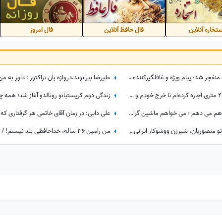
تخاره آنلاین
فال حافظ آنلاین
فال امروز
ببینید| روزی که با یک خبر غیرمنتظره منفجر شد؛ پیام ویژه و غافلگیرکننده یامال، ستاره تیم اسپانیا برای دختر 28 ساله داور صداتو چه بود؟
عابدزاده: من یک مغازه ساندویچی 40 متری اجاره کرده‌ام تا خرج خودم و بچه ها را بدهم، سرپرستی 50 تا بچه را در بهزیستی بر عهده دارم و...
مهدی طارمی: برای علی دایی سرم را هم می دهم ؛ می خواهم ماشین گران قیمتم را ....
نگاهی به چیدمان منزل شیک شهربانو منصوریان، شیرزن ووشوکار ایرانی/از مبلمان مدرن و پرده اعیانی تا فرش آبی فیروزه‌ای