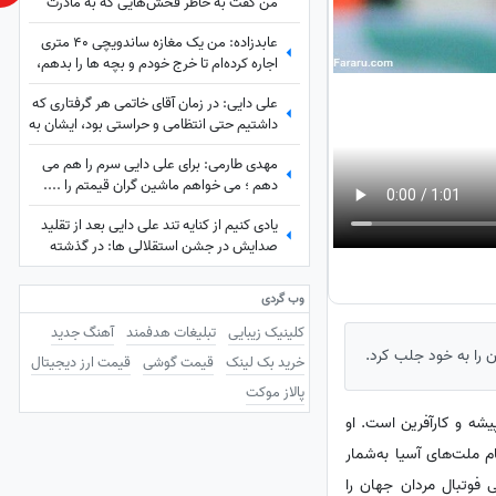
من گفت به خاطر فُحش‌هایی که به مادرت
میدن بهت کارت نمیدم!/ ما حواله ماشین
عابدزاده: من یک مغازه ساندویچی 40 متری
نگرفتیم
اجاره کرده‌ام تا خرج خودم و بچه ها را بدهم،
سرپرستی 50 تا بچه را در بهزیستی بر عهده
علی دایی: در زمان آقای خاتمی هر گرفتاری‌ که
دارم و...
داشتیم حتی انتظامی و حراستی بود، ایشان به
راحتی حل می‌کردند درباره پاداش هم به تمام
مهدی طارمی: برای علی دایی سرم را هم می
قولشان عمل کردند و...
دهم ؛ می خواهم ماشین گران قیمتم را ....
یادی کنیم از کنایه تند علی دایی بعد از تقلید
صدایش در جشن استقلالی ها: در گذشته
پادشاهان دلقک‌هایی داشتند که وظیفه‌شان
تقلید صدا و خنداندن مردم بود+عکس
وب گردی
کلینیک زیبایی
تبلیغات هدفمند
آهنگ جدید
 را به خود جلب کرد.
خرید بک لینک
قیمت گوشی
قیمت ارز دیجیتال
پالاز موکت
ال، تجارت‌پیشه و کارآفرین است. او
ملت‌های آسیا به‌شمار
 زده در بازی‌های ملی فوتبال مردان جهان را