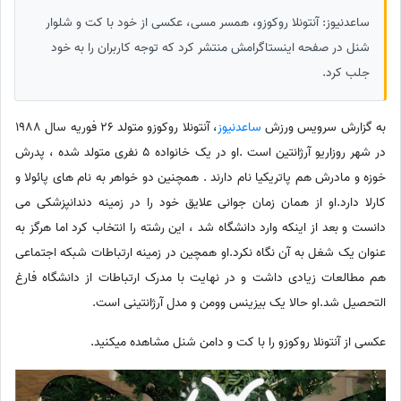
ساعدنیوز: آنتونلا روکوزو، همسر مسی، عکسی از خود با کت و شلوار
شنل در صفحه اینستاگرامش منتشر کرد که توجه کاربران را به خود
جلب کرد.
به گزارش سرویس ورزش
ساعدنیوز
، آنتونلا روکوزو متولد 26 فوریه سال 1988
در شهر روزاریو آرژانتین است .او در یک خانواده 5 نفری متولد شده ، پدرش
خوزه و مادرش هم پاتریکیا نام دارند . همچنین دو خواهر به نام های پائولا و
کارلا دارد.او از همان زمان جوانی علایق خود را در زمینه دندانپزشکی می
دانست و بعد از اینکه وارد دانشگاه شد ، این رشته را انتخاب کرد اما هرگز به
عنوان یک شغل به آن نگاه نکرد.او همچین در زمینه ارتباطات شبکه اجتماعی
هم مطالعات زیادی داشت و در نهایت با مدرک ارتباطات از دانشگاه فارغ
التحصیل شد.او حالا یک بیزینس وومن و مدل آرژانتینی است.
عکسی از آنتونلا روکوزو را با کت و دامن شنل مشاهده میکنید.