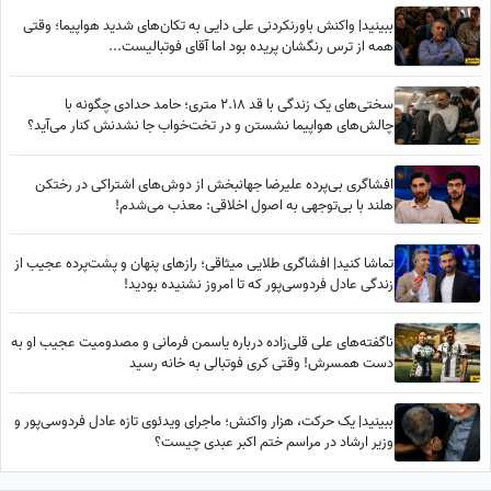
ببینید| واکنش باورنکردنی علی دایی به تکان‌های شدید هواپیما؛ وقتی
همه از ترس رنگشان پریده بود اما آقای فوتبالیست...
سختی‌های یک زندگی با قد 2.18 متری؛ حامد حدادی چگونه با
چالش‌های هواپیما نشستن و در تخت‌خواب جا نشدنش کنار می‌آید؟
افشاگری بی‌پرده علیرضا جهانبخش از دوش‌های اشتراکی در رختکن
هلند با بی‌توجهی به اصول اخلاقی: معذب می‌شدم!
تماشا کنید| افشاگری طلایی میثاقی؛ رازهای پنهان و پشت‌پرده عجیب از
زندگی عادل فردوسی‌پور که تا امروز نشنیده بودید!
ناگفته‌های علی قلی‌زاده درباره یاسمن فرمانی و مصدومیت عجیب او به
دست همسرش! وقتی کری فوتبالی به خانه رسید
ببینید| یک حرکت، هزار واکنش؛ ماجرای ویدئوی تازه عادل فردوسی‌پور و
وزیر ارشاد در مراسم ختم اکبر عبدی چیست؟