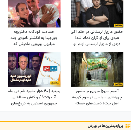
حضور مازیار لرستانی در ختم اکبر
حسادت کودکانه دختربچه
عبدی برای او گران تمام شد!
جورجینا به انگشتر نامزدی چند
دزدی از مازیار لرستانی اونم تو
میلیون یورویی مادرش که
روز روشن!
رونالدو به او هدیه داده بود!
آلبوم امروز| مروری بر حضور
ببینید | 40 هزار جاوید نام دی ماه
چهره‌های سیاسی در حرم کریمه
آب رفت! / واکنش مخالفان
اهل بیت؛ دست‌های خسته
جمهوری اسلامی به دروغ‌های
سیاستمداران، گره‌خورده به ضریح
اینترنشنال درباره جان‌باخته‌های
امید
دی‌ماه 140
پربازدید‌ترین‌ها در ورزش