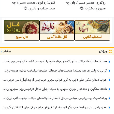
روکوزو، همسر مسی/ وای چه
آنتونلا روکوزو، همسر مسی/ چه
مدرن و دخترانه 😍
ست جذاب و دلبری!😍
استخاره آنلاین
فال حافظ آنلاین
فال امروز
ورزش
بیشتر
ببینید| حاشیه ختم اکبر عبدی که پای برنامه نود را به وسط کشید؛ فردوسی‌پور به دستبوسی وزیر چه واکنشی نشان داد؟
گرانی به پارتی‌ها هم رسید! صحبت‌های جنجالی علیرضا نیکبخت درباره هزینه‌ پارتی‌های شبانه+فیلم
جواب دندان‌شکن علی دایی به کری‌خوانی مجری عرب پس از برد ایران؛ من عربی میفهمم / سلطان فوتبال هیچ وقت کم نمیاره + فیلم
طعنه سنگین و خنده‌دار مهران مدیری به سبک اجرای عادل فردوسی‌پور؛ مجری برنامه 360 چه واکنش نشان داد؟
پیشکسوت پرسپولیس مرهمی بر دل داغدار خانواده‌های میناب؛ جنوب قلب ایران است...
عذرخواهی رئیس فیفا هم دیگر فایده ندارد! فروش جام جهانی برای اینفانتینو گران تمام شد