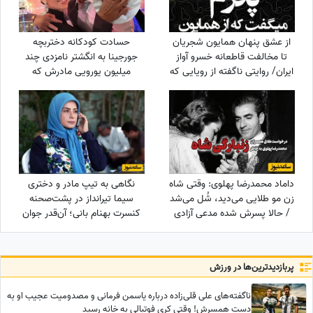
از عشق پنهان همایون شجریان
حسادت کودکانه دختربچه
تا مخالفت قاطعانه خسرو آواز
جورجینا به انگشتر نامزدی چند
ایران/ روایتی ناگفته از رویایی که
میلیون یورویی مادرش که
در سایه موسیقی ماند!
رونالدو به او هدیه داده بود!
داماد محمدرضا پهلوی: وقتی شاه
نگاهی به تیپ مادر و دختری
زن مو طلایی می‌دید، شُل می‌شد
سیما تیرانداز در پشت‌صحنه
/ حالا پسرش شده مدعی آزادی
کنسرت بهنام بانی؛ آن‌قدر جوان
زنان!!!
که همه گفتند خواهرش است! +
عکس
پربازدید‌ترین‌ها در ورزش
ناگفته‌های علی قلی‌زاده درباره یاسمن فرمانی و مصدومیت عجیب او به
دست همسرش! وقتی کری فوتبالی به خانه رسید