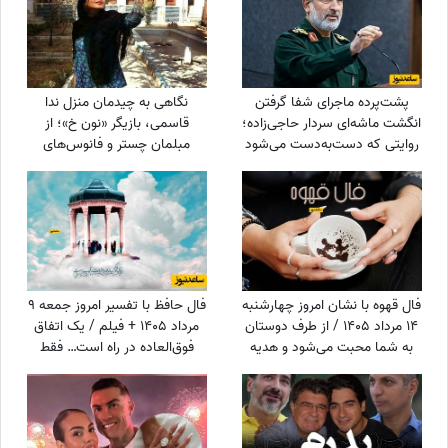
پشت‌پرده ماجرای شفا گرفتن
نگاهی به چیدمان منزل ندا
انگشت ماشه‌ای سردار حاجی‌زاده؛
قاسمی، بازیگر «نون خ»؛ از
روایتی که دست‌به‌دست می‌شود
مبلمان چستر و فانوس‌های
دکوراتیو تا کابینت شیشه‌ای و
آباژورهای کلاسیک
فال قهوه با نشان امروز چهارشنبه
فال حافظ با تفسیر امروز جمعه 9
14 مرداد 1405 / از طرف دوستان
مرداد 1405 + فیلم / یک اتفاق
به شما محبت می‌شود و هدیه
فوق‌العاده در راه است… فقط
گرانبهایی دریافت خواهید کرد
کمی صبر کن و ببین! زندگی هنوز
بهترین هدیه‌اش را برای تو نگه
داشته است!