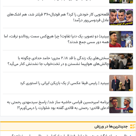
قلعه‌نویی کار خودش را کرد؟ هم فوتبال360 فیلتر شد، هم اشک‌های
عادل فردوسی‌پور درآمد!
ببینید| دو تصویر، یک دنیا تفاوت! چرا هیچ‌کس سمت رونالدو نرفت، اما
همه دور مسی جمع شدند؟
سختی‌های یک زندگی با قد 2.18 متری؛ حامد حدادی چگونه با
چالش‌های هواپیما نشستن و در تخت‌خواب جا نشدنش کنار می‌آید؟
ببینید | رئیس فیفا عکسی از یک بازیکن ایرانی را استوری کرد
برنامه امیرحسین قیاسی حاشیه ساز شد/ پاسخ سیدمهدی رحمتی به
ادعای قائدی؛ رحمتی به قائدی گفته بود شلوارت را درمی‌آورم؟!
جدید‌ترین‌ها در ورزش