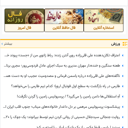
همه جمع‌اند+عکس
استخاره آنلاین
فال حافظ آنلاین
فال امروز
ورزش
بیشتر
اعتراف تکان‌دهنده علی قلی‌زاده روی آنتن زنده: رباط زانوی من از «جسد» پیوند خورده است😮 + ویدئو
طعنه سنگین و خنده‌دار مهران مدیری به سبک اجرای عادل فردوسی‌پور؛ مجری برنامه 360 چه واکنش نشان داد؟
ناگفته‌های علی قلی‌زاده درباره یاسمن فرمانی و مصدومیت عجیب او به دست همسرش! وقتی کری فوتبالی به خانه رسید
طارمی در راه بازگشت به سطح اول فوتبال اروپا؛ کدام تیم طارمی را می‌خواهد؟
آهِ استقلالی‌ها دامن رامین را می‌گیرد؟ / پرسپولیس رامین را گردن نگرفت!
پیشکسوت پرسپولیس مرهمی بر دل داغدار خانواده‌های میناب؛ جنوب قلب ایران است...
روایت جنجالی سیدجلال حسینی از روانی کردن تیم توسط بیرانوند؛ یک جوک را 20 بار تعریف می‌کند و خودش هم می‌خندد😂 + ویدئو
ببینید | رئیس فیفا عکسی از یک بازیکن ایرانی را استوری کرد