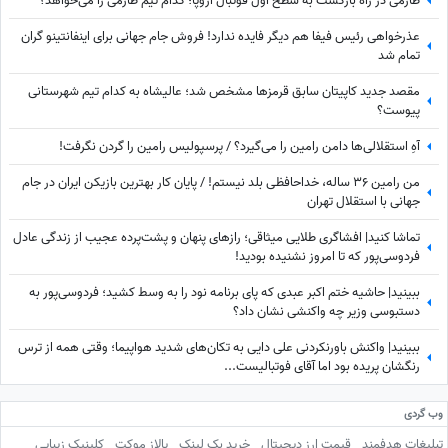
طارمی در راه بازگشت به سطح اول فوتبال اروپا؛ کدام تیم طارمی را می‌خواهد؟
عذرخواهی رئیس فیفا هم دیگر فایده ندارد! فروش جام جهانی برای اینفانتینو گران
تمام شد
مقصد جدید کاپیتان سابق قرمزها مشخص شد؛ عالیشاه به کدام تیم شهرستانی
پیوست؟
آهِ استقلالی‌ها دامن رامین را می‌گیرد؟ / پرسپولیس رامین را گردن نگرفت!
من رامین 36 ساله، خداحافظی بلد نیستم! / پایان کار بهترین بازیکن ایران در جام
جهانی با استقلال تهران
تماشا کنید| افشاگری طلایی میثاقی؛ رازهای پنهان و پشت‌پرده عجیب از زندگی عادل
فردوسی‌پور که تا امروز نشنیده بودید!
ببینید| حاشیه ختم اکبر عبدی که پای برنامه نود را به وسط کشید؛ فردوسی‌پور به
دستبوسی وزیر چه واکنشی نشان داد؟
ببینید| واکنش باورنکردنی علی دایی به تکان‌های شدید هواپیما؛ وقتی همه از ترس
رنگشان پریده بود اما آقای فوتبالیست...
وب گردی
تبلیغات هدفمند
قیمت ارز دیجیتال
خرید بک لینک
پالاز موکت
کلینیک زیبایی