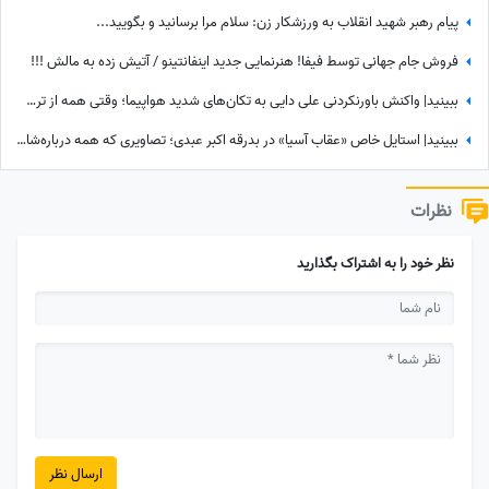
پیام رهبر شهید انقلاب به ورزشکار زن: سلام مرا برسانید و بگویید...
فروش جام جهانی توسط فیفا! هنرنمایی جدید اینفانتینو / آتیش زده به مالش !!!
ببینید| واکنش باورنکردنی علی دایی به تکان‌های شدید هواپیما؛ وقتی همه از ترس رنگشان پریده بود اما آقای فوتبالیست...
ببینید| استایل خاص «عقاب آسیا» در بدرقه اکبر عبدی؛ تصاویری که همه درباره‌شان صحبت می‌کنند
نظرات
نظر خود را به اشتراک بگذارید
ارسال نظر