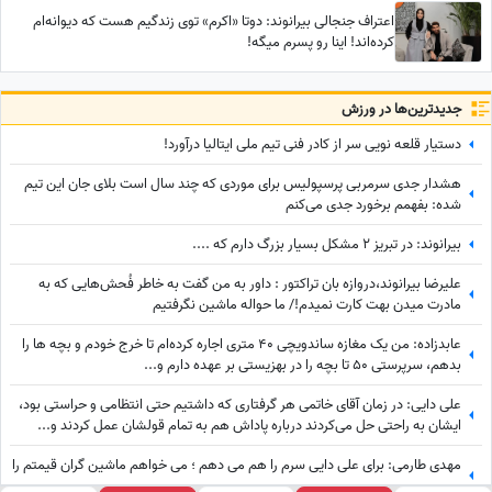
اعتراف جنجالی بیرانوند: دوتا «اکرم» توی زندگیم هست که دیوانه‌ام
کرده‌اند! اینا رو پسرم میگه!
جدید‌ترین‌ها در ورزش
دستیار قلعه نویی سر از کادر فنی تیم ملی ایتالیا درآورد!
هشدار جدی سرمربی پرسپولیس برای موردی که چند سال است بلای جان این تیم
شده: بفهمم برخورد جدی می‌کنم
بیرانوند: در تبریز 2 مشکل بسیار بزرگ دارم که ....
علیرضا بیرانوند،دروازه بان تراکتور : داور به من گفت به خاطر فُحش‌هایی که به
مادرت میدن بهت کارت نمیدم!/ ما حواله ماشین نگرفتیم
عابدزاده: من یک مغازه ساندویچی 40 متری اجاره کرده‌ام تا خرج خودم و بچه ها را
بدهم، سرپرستی 50 تا بچه را در بهزیستی بر عهده دارم و...
علی دایی: در زمان آقای خاتمی هر گرفتاری‌ که داشتیم حتی انتظامی و حراستی بود،
ایشان به راحتی حل می‌کردند درباره پاداش هم به تمام قولشان عمل کردند و...
مهدی طارمی: برای علی دایی سرم را هم می دهم ؛ می خواهم ماشین گران قیمتم را
....