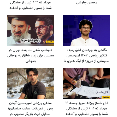
محسن چاوشی
مرداد 1405 / ترس از مشکلی
شما را بسیار مضطرب و آشفته
می‌کند، اما شما
نگاهی به چیدمان اتاق رتبه 1
داوطلب شدن نماینده تهران در
کنکور ریاضی 1403 امیرحسین
مجلس برای زدن شلاق به روحانی
سلیمانی از تبریز/ از ارگ هنری تا
جنجالی!
نشد یک ریاضیدان، ماشین
حساب ساده
فال شمع روزانه امروز جمعه 16
سلفی ورزشی امیرحسین آرمان
مرداد 1405 / ترس از مشکلی
پس از تمرینات سخت بدنسازی؛
شما را بسیار مضطرب و آشفته
استایل فیت بازیگر محبوب در