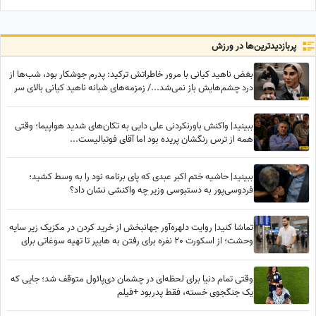
می‌کند، اما شما
باشگاه
پربازدید‌ترین‌ها در ورزش
بغض ناهید کیانی با مرور خاطراتش ترکید: پدرم جوشکار بود، شب‌ها از
درد چشم‌هایش باز نمی‌شد.../ زمزمه‌های شبانه ناهید کیانی بالای سر
جسم بی‌رمق پدرش
ببینید| واکنش باورنکردنی علی دایی به تکان‌های شدید هواپیما؛ وقتی
همه از ترس رنگشان پریده بود اما آقای فوتبالیست...
ببینید| حاشیه ختم اکبر عبدی که پای برنامه نود را به وسط کشید؛
فردوسی‌پور به دستبوسی وزیر چه واکنشی نشان داد؟
تماشا کنید| روایت دلهره‌آور جهانبخش از خرید کردن در مکزیک زیر سایه
وحشت؛ از اسکورت 20 نفره برای رفتن به هایپر تا تهیه سوغاتی برای
خواهر و مادرش از کشوری دیگر
وقتی تمام دنیا برای لحظه‌ای در چشمان دی‌پائول متوقف شد؛ جایی که
یک جنگجوی خسته، فقط پدربود +فیلم