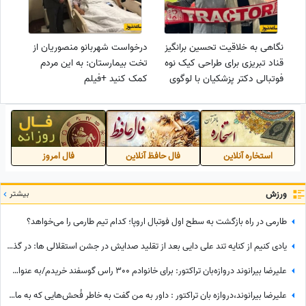
نگاهی به خلاقیت تحسین برانگیز
درخواست شهربانو منصوریان از
قناد تبریزی برای طراحی کیک نوه
تخت بیمارستان: به این مردم
فوتبالی دکتر پزشکیان با لوگوی
کمک کنید +فیلم
تراکتور+عکس
استخاره آنلاین
فال حافظ آنلاین
فال امروز
ورزش
بیشتر
طارمی در راه بازگشت به سطح اول فوتبال اروپا؛ کدام تیم طارمی را می‌خواهد؟
یادی کنیم از کنایه تند علی دایی بعد از تقلید صدایش در جشن استقلالی ها: در گذشته پادشاهان دلقک‌هایی داشتند که وظیفه‌شان تقلید صدا و خنداندن مردم بود+عکس
علیرضا بیرانوند دروازه‌بان تراکتور: برای خانوادم 300 راس گوسفند خریدم/به عنوان یک چوپان همیشه سنگ در دستانم بود تا از گوسفندان مراقبت کنم
علیرضا بیرانوند،دروازه بان تراکتور : داور به من گفت به خاطر فُحش‌هایی که به مادرت میدن بهت کارت نمیدم!/ ما حواله ماشین نگرفتیم