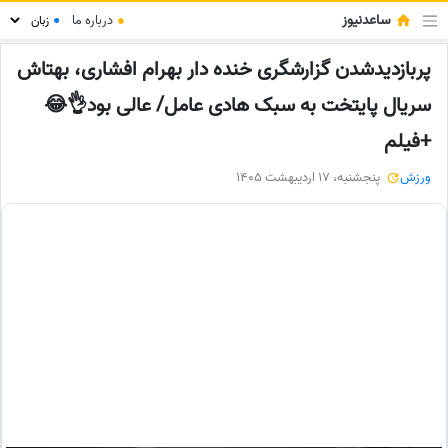
ساعدنیوز
●
درباره ما
●
پربازدیدشدن گزارشگری خنده دار بهرام افشاری، بهتاش
سریال پایتخت به سبک هادی عامل/ عالی بود👌😂
+فیلم
ورزش
پنجشنبه، 17 اردیبهشت 1405