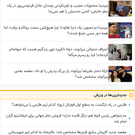
ببینید| محتویات عجیب و باورنکردنی چمدان عادل فردوسی‌پور در یک
سفر خارجی؛ کسی حدسش را هم نمی‌زد!
ببینید| دو تصویر، یک دنیا تفاوت! چرا هیچ‌کس سمت رونالدو نرفت، اما
همه دور مسی جمع شدند؟
اعتراف جنجالی بیرانوند: دوتا «اکرم» توی زندگیم هست که دیوانه‌ام
کرده‌اند! اینا رو پسرم میگه!
بارانا دختر علیرضا بیرانوند راز بزرگ پدرش را لو داد؛ مقصد بعدی
بیرانوند مشخص شد؟
جدید‌ترین‌ها در ورزش
طارمی در راه بازگشت به سطح اول فوتبال اروپا؛ کدام تیم طارمی را می‌خواهد؟
عذرخواهی رئیس فیفا هم دیگر فایده ندارد! فروش جام جهانی برای اینفانتینو گران
تمام شد
مقصد جدید کاپیتان سابق قرمزها مشخص شد؛ عالیشاه به کدام تیم شهرستانی