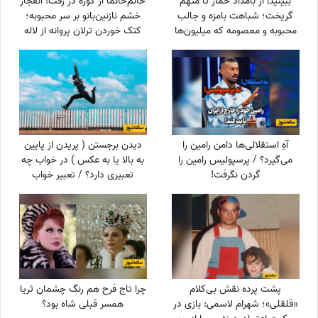
ببینید| از بامداد خمار تا متهم
خانم‌خانما از کوره در رفت! انفجار
گریخت؛ شباهت بامزه و جالب
خشم نازنین‌بانو بر سر محبوبه؛
محبوبه و معصومه که میلیون‌ها
کتک خوردن ترلان پروانه از لاله
بار دیده شد
اسکندری سکانسی که همه
انتظارش را می‌کشیدند
آهِ استقلالی‌ها دامن رامین را
دیدن برجستن ( پریدن از پایین
می‌گیرد؟ / پرسپولیس رامین را
به بالا یا به عکس ) در خواب چه
گردن نگرفت!
تعبیری دارد؟ / تعبیر خواب
برجستن
پشت پرده نقش بی‌کلام
چرا تاج فرح هم رنگ چشمان ثریا
«قلقلی»؛ شهرام لاسمی: بازی در
همسر قبلی شاه بود؟