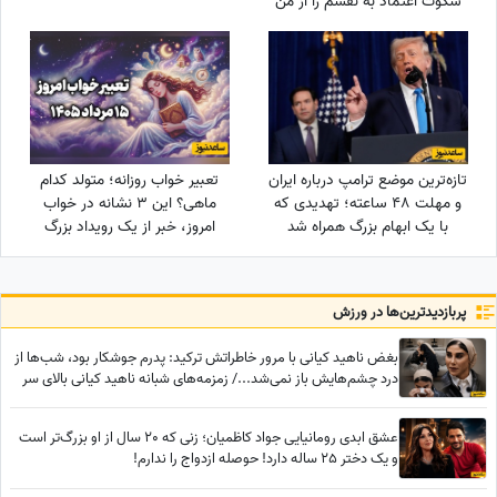
سکوت اعتماد به نفسم را از من
گرفت! مدیون این بازیگر معروف
هستم، دستاشو می‌بوسم، دخترم
خیلی به من کمک کرد+ویدئو
تازه‌ترین موضع ترامپ درباره ایران
تعبیر خواب روزانه؛ متولد کدام
و مهلت 48 ساعته؛ تهدیدی که
ماهی؟ این 3 نشانه در خواب
با یک ابهام بزرگ همراه شد
امروز، خبر از یک رویداد بزرگ
می‌دهند! / پنج‌شنبه 15 مرداد
1405
پربازدید‌ترین‌ها در ورزش
بغض ناهید کیانی با مرور خاطراتش ترکید: پدرم جوشکار بود، شب‌ها از
درد چشم‌هایش باز نمی‌شد.../ زمزمه‌های شبانه ناهید کیانی بالای سر
جسم بی‌رمق پدرش
عشق ابدی رومانیایی جواد کاظمیان؛ زنی که 20 سال از او بزرگ‌تر است
و یک دختر 25 ساله دارد! حوصله ازدواج را ندارم!