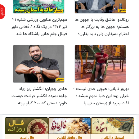
رونالدو: عاشق رقابت با جوون ها
مهم‌ترین عناوین ورزشی شنبه 21
هستم؛ جوون ها به بزرگتر ها
تیر 1404 در یک نگاه / فغانی داور
احترام نمیذارن ولی باید بذارن؛
فینال جام هانی باشگاه ها شد
دوست دارم باهاشئن مقایسه
بشم؛ اونا از نظر سرعت و قدرت
بدنی به من نمی رسن
بهروز تابانی: هیچی جدی نیست ؛
هادی چوپان: انگشتر ریز زیاد
خیلی زود این دنیا تموم میشه ؛
جلوه نمیده انگشتر درشت دوست
لذت ببرید از زیستن حتی با
دارم؛ دستی که 200 کیلو وزنه
کوچکترین دلخوشی / #کودک
میزنه که 10 گرم چیزی نیست؛ اگر
درون
یه روز انگشترام دستم نباشه....
استخاره آنلاین
فال حافظ آنلاین
فال امروز