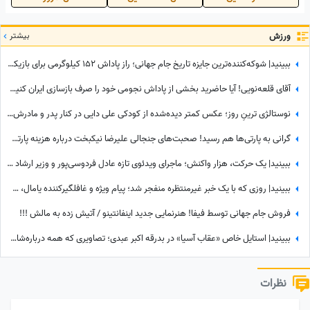
ورزش
بیشتر
ببینید| شوکه‌کننده‌ترین جایزه تاریخ جام جهانی؛ راز پاداش 152 کیلوگرمی برای بازیکنان اسپانیا چیست؟
آقای قلعه‌نویی! آیا حاضرید بخشی از پاداش نجومی خود را صرف بازسازی ایران کنید؟+فیلم
نوستالژی ترینِ روز؛ عکس کمتر دیده‌شده از کودکی علی دایی در کنار پدر و مادرش؛ سفری که خاطره شد
گرانی به پارتی‌ها هم رسید! صحبت‌های جنجالی علیرضا نیکبخت درباره هزینه‌ پارتی‌های شبانه+فیلم
ببینید| یک حرکت، هزار واکنش؛ ماجرای ویدئوی تازه عادل فردوسی‌پور و وزیر ارشاد در مراسم ختم اکبر عبدی چیست؟
ببینید| روزی که با یک خبر غیرمنتظره منفجر شد؛ پیام ویژه و غافلگیرکننده یامال، ستاره تیم اسپانیا برای دختر 28 ساله داور صداتو چه بود؟
فروش جام جهانی توسط فیفا! هنرنمایی جدید اینفانتینو / آتیش زده به مالش !!!
ببینید| استایل خاص «عقاب آسیا» در بدرقه اکبر عبدی؛ تصاویری که همه درباره‌شان صحبت می‌کنند
نظرات