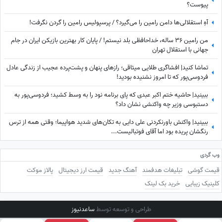
پیوست؟
آهِ استقلالی‌ها دامن رامین را می‌گیرد؟ / پرسپولیس رامین را گردن نگرفت!
من رامین 36 ساله، خداحافظی بلد نیستم! / پایان کار بهترین بازیکن ایران در جام
جهانی با استقلال تهران
تماشا کنید| افشاگری طلایی میثاقی؛ رازهای پنهان و پشت‌پرده عجیب از زندگی عادل
فردوسی‌پور که تا امروز نشنیده بودید!
ببینید| حاشیه ختم اکبر عبدی که پای برنامه نود را به وسط کشید؛ فردوسی‌پور به
دستبوسی وزیر چه واکنشی نشان داد؟
ببینید| واکنش باورنکردنی علی دایی به تکان‌های شدید هواپیما؛ وقتی همه از ترس
رنگشان پریده بود اما آقای فوتبالیست...
وب گردی
قیمت گوشی
تبلیغات هدفمند
آهنگ جدید
قیمت ارز دیجیتال
پالاز موکت
کلینیک زیبایی
خرید بک لینک
طراحی و توسعه توسط
ساعدنیوز