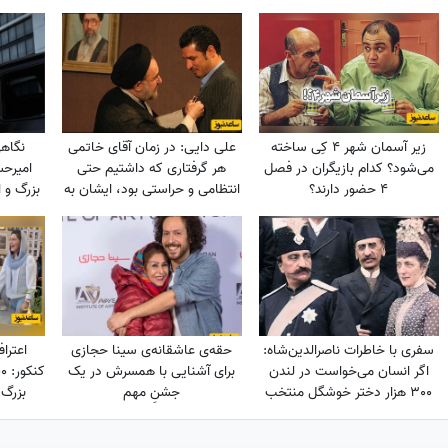
زیر آسمان شهر 4 کِی ساخته
علی دایی: در زمان آقای خاتمی
نگاهی
می‌شود؟ کدام بازیگران در فصل
هر گرفتاری‌ که داشتیم حتی
امیرحس
4 حضور دارند؟
انتظامی و حراستی بود، ایشان به
بزرگ و 
راحتی حل می‌کردند درباره پاداش
را غاف
هم به تمام قولشان عمل کردند
بهش میگ
و...
سفری با خاطرات ناصرالدین‌شاه:
حقه‌ی عاشقانه‌ی سینا حجازی
اعترا
اگر انسان می‌خواست در لندن
برای آشنایی با همسرش در یک
300 هزار دختر خوشگل منتخب
جشنِ مهم
بزرگ!
می‌کرد، خیلی اوضاع غریبی بود/
خیلی خیلی تماشا کردیم