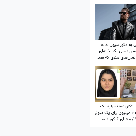
 به دکوراسیون خانه
ین فتحی؛ کتابخانه‌ای
المان‌های هنری که همه
لگیر کرد/ بیخود نیست
ن آقازاده سینمای ایران
ف تکان‌دهنده رتبه یک
کنکور: 300 میلیون برای یک دروغ
 / مافیای کنکور قصد
داشت...