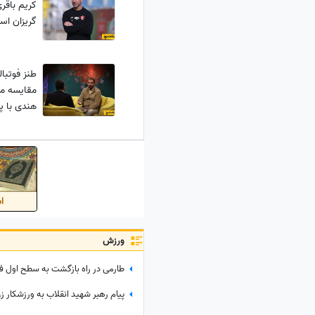
کریم باقر
گریزان اس
طنز فوتبال
مقایسه م
هندی با 
اس
ورزش
پیام رهبر شهید انقلاب به ورزشکار زن