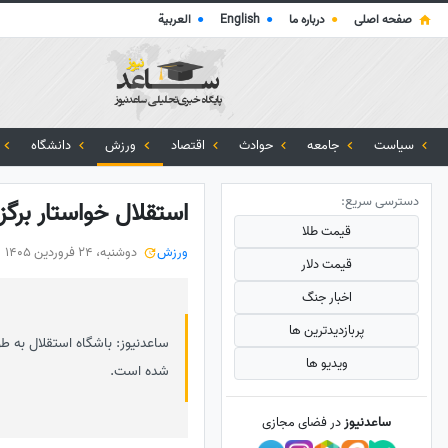
صفحه اصلی
●
درباره ما
●
English
●
العربية
سیاست
جامعه
حوادث
اقتصاد
ورزش
دانشگاه
دسترسی سریع:
استقلال خواستار برگز
قیمت طلا
ورزش
دوشنبه، 24 فروردین 1405
قیمت دلار
اخبار جنگ
پربازدید‌ترین ها
ساعدنیوز: باشگاه استقلال به ط
ویدیو ها
شده است.
ساعدنیوز
در فضای مجازی