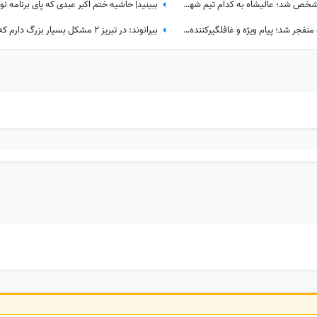
مقصد جدید کاپیتان سابق قرمزها مشخص شد؛ عالیشاه به کدام تیم شهرستانی پیوست؟
ببینید| روزی که با یک خبر غیرمنتظره منفجر شد؛ پیام ویژه و غافلگیرکننده یامال، ستاره تیم اسپانیا برای دختر 28 ساله داور صداتو چه بود؟
بیرانوند: در تبریز 2 مشکل بسیار بزرگ دارم که ....