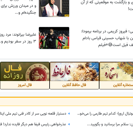
ی و بازگشت به موقعیتی که از آن
و در میدان ورزش برای ار
ت!
جنگیده‌ام و...
ی؛ فیروز کریمی در برنامه برمودا:
علیرضا بیرانوند: مرد 
ن با شهاب حسینی قیاس بادام
3 روز در سفر بودیم و...
پف فیل است😅+فیلم
تخاره آنلاین
فال حافظ آنلاین
فال امروز
طارمی در راه بازگشت به سطح اول فوتبال اروپا؛ کدام تیم طارمی را می‌خواهد؟
دستیار قلعه نویی سر از کادر فنی تیم ملی ایتالی
: سلام مرا برسانید و بگویید...