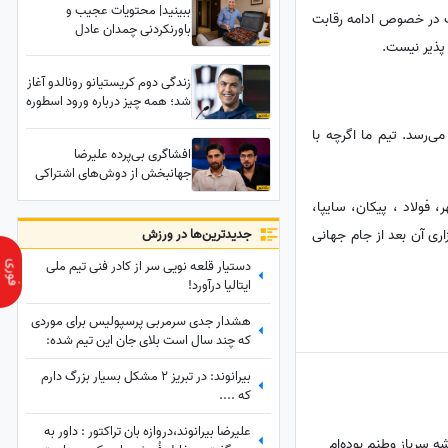
ببینید| محتویات عجیب و
گ در خصوص ادامه رقابت
باورنکردنی چمدان عادل
پذیر نیست.
فردوسی‌پور در یک سفر خارجی؛
کسی حدسش را هم نمی‌زد!
زندگی دوم کریستیانو رونالدو آغاز
شد؛ همه چیز درباره ورود اسطوره
فوتبال به دنیای سینما
 حذفی تورنمنتی است که با 7 مسابقه به سرانجام می‌رسد. تیم ما اگرچه با
افشاگری بی‌پرده علیرضا
جهانبخش از دوش‌های اشتراکی
در رختکن هلند با بی‌توجهی به
استقلال ، گل‌گهر، فولاد ، پیکان، سایپا،
اصول اخلاقی: معذب می‌شدم!
جدید‌ترین‌ها در ورزش
ری آن بعد از جام جهانی
دستیار قلعه نویی سر از کادر فنی تیم ملی
ایتالیا درآورد!
هشدار جدی سرمربی پرسپولیس برای موردی
که چند سال است بلای جان این تیم شده:
بفهمم برخورد جدی می‌کنم
بیرانوند: در تبریز 2 مشکل بسیار بزرگ دارم
که ....
علیرضا بیرانوند،دروازه بان تراکتور : داور به
 سرباز وطنم بوده‌ام