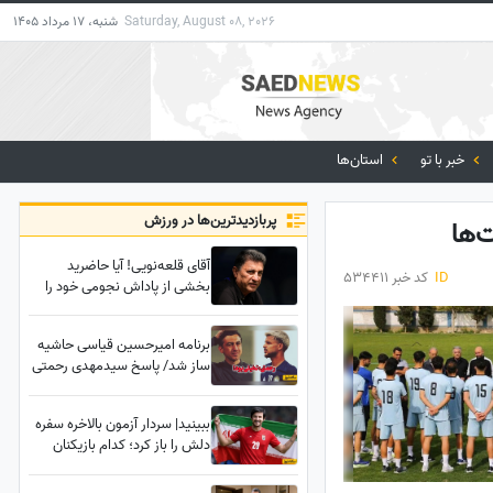
Saturday, August 08, 2026
شنبه، 17 مرداد 1405
خبر با تو
استان‌ها
پربازدید‌ترین‌ها در ورزش
‌ها
آقای قلعه‌نویی! آیا حاضرید
ID
کد خبر 534411
بخشی از پاداش نجومی خود را
صرف بازسازی ایران کنید؟+فیلم
برنامه امیرحسین قیاسی حاشیه
ساز شد/ پاسخ سیدمهدی رحمتی
به ادعای قائدی؛ رحمتی به قائدی
گفته بود شلوارت را درمی‌آورم؟!
ببینید| سردار آزمون بالاخره سفره
دلش را باز کرد؛ کدام بازیکنان
برای بازگشت دوباره او به تیم ملی
لابی کردند؟