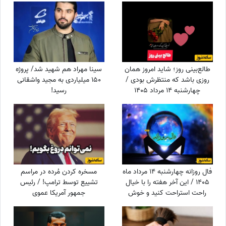
طالع‌بینی روز؛ شاید امروز همان
سینا مهراد هم شهید شد/ پروژه
روزی باشد که منتظرش بودی /
150 میلیاردی به مجید واشقانی
چهارشنبه 14 مرداد 1405
رسید!
فال روزانه چهارشنبه 14 مرداد ماه
مسخره کردن مُرده در مراسم
1405 / این آخر هفته را با خیال
تشییع توسط ترامپ! / رئیس
راحت استراحت کنید و خوش
جمهور آمریکا عموی
بگذرانید
سلطنت‌طلب‌ها را با جوک و خنده
راهی جهنم کرد