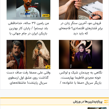
فروش مو، آخرین سنگرِ زنان در
من رامین 36 ساله، خداحافظی
برابرِ فشارهای اقتصادی؟ فاجعه‌ای
بلد نیستم! / پایان کار بهترین
که باید دید
بازیکن ایران در جام جهانی با
استقلال تهران
نگاهی به چیدمان شیک و لوکس
وقتی علی مصفا رفت صاف دست
خونه مجردی فاطیما بهارمست،
گذاشت روی عشق اول ارسطوی
بازیگر سریال «صفا با خانواده» /
سریال پایتخت! عاشقانه‌های
از مبلمان کلاسیک و پرده‌های
لیندا کیانی و علی مصفا که مو به
اعیانی تا کتاب‌خونه و ...
تن آدم سیخ می‌کنه!
پربازدید‌ترین‌ها در ورزش