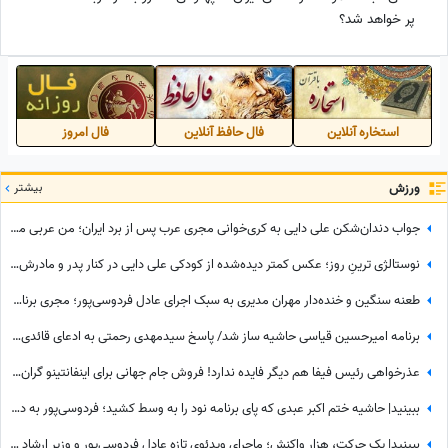
پر خواهد شد؟
استخاره آنلاین
فال حافظ آنلاین
فال امروز
ورزش
بیشتر
جواب دندان‌شکن علی دایی به کری‌خوانی مجری عرب پس از برد ایران؛ من عربی میفهمم / سلطان فوتبال هیچ وقت کم نمیاره + فیلم
نوستالژی ترینِ روز؛ عکس کمتر دیده‌شده از کودکی علی دایی در کنار پدر و مادرش؛ سفری که خاطره شد
طعنه سنگین و خنده‌دار مهران مدیری به سبک اجرای عادل فردوسی‌پور؛ مجری برنامه 360 چه واکنش نشان داد؟
برنامه امیرحسین قیاسی حاشیه ساز شد/ پاسخ سیدمهدی رحمتی به ادعای قائدی؛ رحمتی به قائدی گفته بود شلوارت را درمی‌آورم؟!
عذرخواهی رئیس فیفا هم دیگر فایده ندارد! فروش جام جهانی برای اینفانتینو گران تمام شد
ببینید| حاشیه ختم اکبر عبدی که پای برنامه نود را به وسط کشید؛ فردوسی‌پور به دستبوسی وزیر چه واکنشی نشان داد؟
ببینید| یک حرکت، هزار واکنش؛ ماجرای ویدئوی تازه عادل فردوسی‌پور و وزیر ارشاد در مراسم ختم اکبر عبدی چیست؟