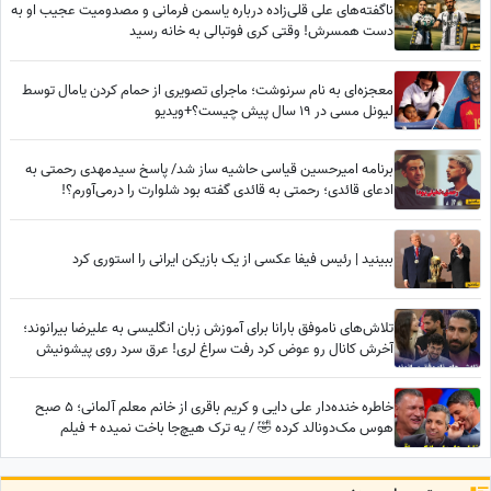
ناگفته‌های علی قلی‌زاده درباره یاسمن فرمانی و مصدومیت عجیب او به
دست همسرش! وقتی کری فوتبالی به خانه رسید
معجزه‌ای به نام سرنوشت؛ ماجرای تصویری از حمام کردن یامال توسط
لیونل مسی در 19 سال پیش چیست؟+ویدیو
برنامه امیرحسین قیاسی حاشیه ساز شد/ پاسخ سیدمهدی رحمتی به
ادعای قائدی؛ رحمتی به قائدی گفته بود شلوارت را درمی‌آورم؟!
ببینید | رئیس فیفا عکسی از یک بازیکن ایرانی را استوری کرد
تلاش‌های ناموفق بارانا برای آموزش زبان انگلیسی به علیرضا بیرانوند؛
آخرش کانال رو عوض کرد رفت سراغ لری! عرق سرد روی پیشونیش
نشست😂
خاطره خنده‌دار علی دایی و کریم باقری از خانم معلم آلمانی؛ 5 صبح
هوس مک‌دونالد کرده 🤣 / یه ترک هیچ‌جا باخت نمیده + فیلم