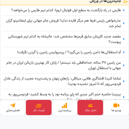
جدید‌ترین‌ها در ورزش
طارمی در راه بازگشت به سطح اول فوتبال اروپا؛ کدام تیم طارمی را می‌خواهد؟
عذرخواهی رئیس فیفا هم دیگر فایده ندارد! فروش جام جهانی برای اینفانتینو گران
تمام شد
مقصد جدید کاپیتان سابق قرمزها مشخص شد؛ عالیشاه به کدام تیم شهرستانی
پیوست؟
آهِ استقلالی‌ها دامن رامین را می‌گیرد؟ / پرسپولیس رامین را گردن نگرفت!
من رامین 36 ساله، خداحافظی بلد نیستم! / پایان کار بهترین بازیکن ایران در جام
جهانی با استقلال تهران
تماشا کنید| افشاگری طلایی میثاقی؛ رازهای پنهان و پشت‌پرده عجیب از زندگی عادل
فردوسی‌پور که تا امروز نشنیده بودید!
ببینید| حاشیه ختم اکبر عبدی که پای برنامه نود را به وسط کشید؛ فردوسی‌پور به
دستبوسی وزیر چه واکنشی نشان داد؟
ببینید| واکنش باورنکردنی علی دایی به تکان‌های شدید هواپیما؛ وقتی همه از ترس
ویدیو ها
اخبار جنگ
پربازدید‌ترین
قیمت دلار
فضای‌مجازی
رنگشان پریده بود اما آقای فوتبالیست...