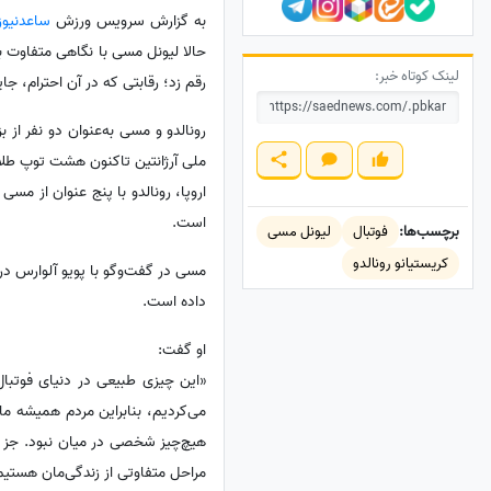
به گزارش سرویس ورزش
ساعدنیوز
حالا لیونل مسی با نگاهی متفاوت به
لینک کوتاه خبر:
رقم زد؛ رقابتی که در آن احترام، ج
رونالدو و مسی به‌عنوان دو نفر از 
ملی آرژانتین تاکنون هشت توپ طلا ک
اروپا، رونالدو با پنج عنوان از م
است.
برچسب‌ها:
فوتبال
لیونل مسی
کریستیانو رونالدو
مسی در گفت‌وگو با پویو آلوارس در
داده است.
او گفت:
«این چیزی طبیعی در دنیای فوتبال
می‌کردیم، بنابراین مردم همیشه ما 
هیچ‌چیز شخصی در میان نبود. جز در
مراحل متفاوتی از زندگی‌مان هستیم، 