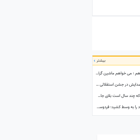
بیشتر
مهدی طارمی: برای علی دایی سرم را هم می دهم ؛ می خواهم ماشین گران قیمتم را ....
یادی کنیم از کنایه تند علی دایی بعد از تقلید صدایش در جشن استقلالی ها: در گذشته پادشاهان دلقک‌هایی داشتند که وظیفه‌شان تقلید صدا و خنداندن مردم بود+عکس
هشدار جدی سرمربی پرسپولیس برای موردی که چند سال است بلای جان این تیم شده: بفهمم برخورد جدی می‌کنم
ببینید| حاشیه ختم اکبر عبدی که پای برنامه نود را به وسط کشید؛ فردوسی‌پور به دستبوسی وزیر چه واکنشی نشان داد؟