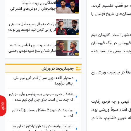
افشاگری بی‌پرده علیرضا
فیلم
به دو قطب تقسیم کردند.
جهانبخش از دوش‌های اشتراکی
تان‌های تاریخ فوتبال را
در رختکن هلند با بی‌توجهی به
اصول اخلاقی: معذب می‌شدم!
روایت جنجالی سیدجلال حسینی
از روانی کردن تیم توسط بیرانوند؛
 دشوار است. کاپیتان تیم
یک جوک را 20 بار تعریف می‌کند
و خودش هم می‌خندد😂 + ویدئو
قهرمانی در لیگ قهرمانان
برنامه امیرحسین قیاسی حاشیه
ساز شد/ پاسخ سیدمهدی رحمتی
مواره با مسی مقایسه شده
به ادعای قائدی؛ رحمتی به قائدی
گفته بود شلوارت را درمی‌آورم؟!
جدید‌ترین‌ها در ورزش
رفاً در چارچوب ورزش رخ
دستیار قلعه نویی سر از کادر فنی تیم ملی
ایتالیا درآورد!
هشدار جدی سرمربی پرسپولیس برای موردی
که چند سال است بلای جان این تیم شده:
ت تیمی و چه فردی رقابت
بفهمم برخورد جدی می‌کنم
 افتاد صرفاً ورزشی بود.
بیرانوند: در تبریز 2 مشکل بسیار بزرگ دارم
که ....
ه خوبی داشتیم. حالا در
علیرضا بیرانوند،دروازه بان تراکتور : داور به