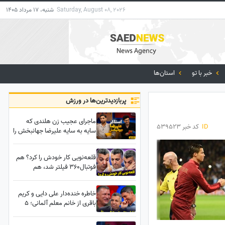
Saturday, August 08, 2026
شنبه، 17 مرداد 1405
خبر با تو
استان‌ها
پربازدید‌ترین‌ها در ورزش
ماجرای عجیب زن هلندی که
ID
کد خبر 539523
سایه به سایه علیرضا جهانبخش را
تعقیب می‌کرد! «بهش روی خوش
نشون دادم!»
قلعه‌نویی کار خودش را کرد؟ هم
فوتبال360 فیلتر شد، هم
اشک‌های عادل فردوسی‌پور
درآمد!
خاطره خنده‌دار علی دایی و کریم
باقری از خانم معلم آلمانی؛ 5
صبح هوس مک‌دونالد کرده 🤣 /
یه ترک هیچ‌جا باخت نمیده +