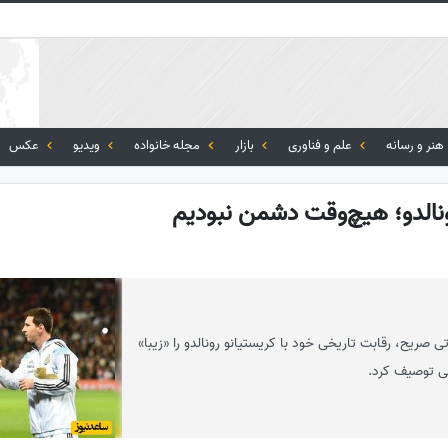
هنر و رسانه
علم و فناوری
بازار
مجله خانواده
ویدیو
عکس
ونالدو؛ هیچ‌وقت دشمن نبودیم
 صریح، رقابت تاریخی خود با کریستیانو رونالدو را «زیبا»
ی توصیف کرد.