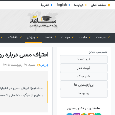
صفحه اصلی
●
درباره ما
●
English
●
العربية
سیاست
جامعه
حوادث
اقتصاد
ورزش
دانشگاه
دسترسی سریع:
اعتراف مسی درباره ر
قیمت طلا
ورزش
شنبه، 19 اردیبهشت 1405
قیمت دلار
اخبار جنگ
پربازدید‌ترین ها
ساعدنیوز: لیونل مسی در اظهاراتی
ویدیو ها
و عاری از هرگونه دشمنی شخص
ساعدنیوز
در فضای مجازی