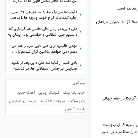
من گفت به خاطر فُحش‌هایی که به مادرت
میدن بهت کارت نمیدم!/ ما حواله ماشین
عابدزاده: من یک مغازه ساندویچی 40 متری
نگرفتیم
اجاره کرده‌ام تا خرج خودم و بچه ها را بدهم،
در مقابل، مسی که اکنون در سن 38 سالگی در باشگاه اینتر میامی در لیگ ام‌ال‌اس بازی می‌کند، در مجموع بیش از 900 گل در دوران حرفه‌ای
سرپرستی 50 تا بچه را در بهزیستی بر عهده
علی دایی: در زمان آقای خاتمی هر گرفتاری‌ که
دارم و...
داشتیم حتی انتظامی و حراستی بود، ایشان به
راحتی حل می‌کردند درباره پاداش هم به تمام
مهدی طارمی: برای علی دایی سرم را هم می
قولشان عمل کردند و...
دهم ؛ می خواهم ماشین گران قیمتم را ....
یادی کنیم از کنایه تند علی دایی بعد از تقلید
صدایش در جشن استقلالی ها: در گذشته
پادشاهان دلقک‌هایی داشتند که وظیفه‌شان
تقلید صدا و خنداندن مردم بود+عکس
وب گردی
خرید بک لینک
کلینیک زیبایی
آهنگ جدید
پالاز موکت
تبلیغات هدفمند
قیمت ارز دیجیتال
قیمت گوشی
مهم‌ترین عناوین ورزشی شنبه 19 اردیبهشت
سپاهان مظلوم ترین تیمِ