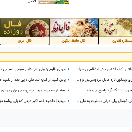
فصل
تخاره آنلاین
فال حافظ آنلاین
فال امروز
علی دایی: در زمان آقای خاتمی هر گرفتاری‌ که داشتیم حتی انتظامی و حراستی بود، ایشان به راحتی حل می‌کردند درباره پاداش هم به تمام قولشان عمل کردند و...
ببینید| یک حرکت، هزار واکنش؛ ماجرای ویدئوی تازه عادل فردوسی‌پور و وزیر ارشاد در مراسم ختم اکبر عبدی چیست؟
بین؛ دانشگاه آزاد پاسخ می‌دهد
حضور دسته جمعی ورزشکاران و اهالی فوتبال برای عرض تسلیت به علی دایی در اردبیل/ رخت عزای شهریار فوتبال ایران در مقام اقوام درجه یک+عکس