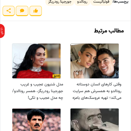
برچسب‌ها:
فوتبالیست
رونالدو
جورجینا رودریگز
مطالب مرتبط
وقتی کارهای انسان دوستانه
مدل شنیون عجیب و غریب
رونالدو به همسرش هم سرایت
جورجینا رودریگز، همسر رونالدو/
می‌کند؛ تهیه عروسک‌های بامزه
چه مدل عجیب و تکی!
توسط جورجینا برای بچه‌های
سرطانی+عکس