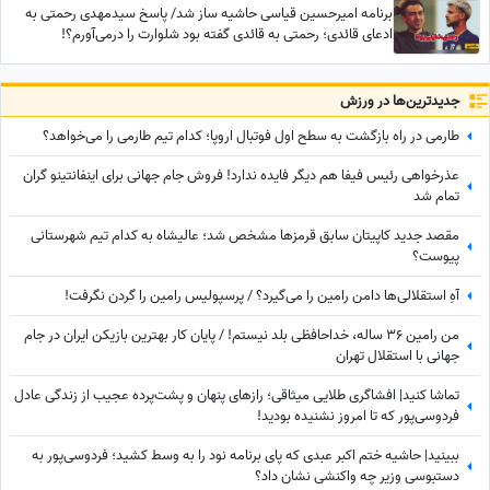
برنامه امیرحسین قیاسی حاشیه ساز شد/ پاسخ سیدمهدی رحمتی به
ادعای قائدی؛ رحمتی به قائدی گفته بود شلوارت را درمی‌آورم؟!
جدید‌ترین‌ها در ورزش
طارمی در راه بازگشت به سطح اول فوتبال اروپا؛ کدام تیم طارمی را می‌خواهد؟
عذرخواهی رئیس فیفا هم دیگر فایده ندارد! فروش جام جهانی برای اینفانتینو گران
تمام شد
مقصد جدید کاپیتان سابق قرمزها مشخص شد؛ عالیشاه به کدام تیم شهرستانی
پیوست؟
آهِ استقلالی‌ها دامن رامین را می‌گیرد؟ / پرسپولیس رامین را گردن نگرفت!
من رامین 36 ساله، خداحافظی بلد نیستم! / پایان کار بهترین بازیکن ایران در جام
جهانی با استقلال تهران
تماشا کنید| افشاگری طلایی میثاقی؛ رازهای پنهان و پشت‌پرده عجیب از زندگی عادل
فردوسی‌پور که تا امروز نشنیده بودید!
ببینید| حاشیه ختم اکبر عبدی که پای برنامه نود را به وسط کشید؛ فردوسی‌پور به
دستبوسی وزیر چه واکنشی نشان داد؟