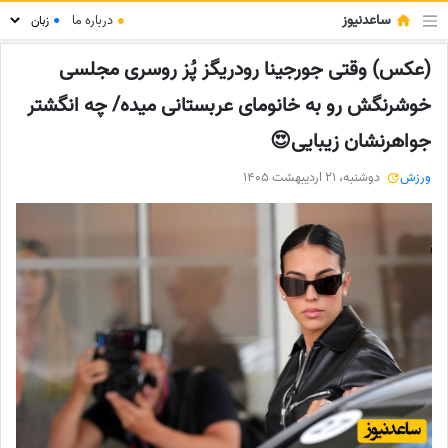
ساعدنیوز
●
درباره ما
●
(عکس) وقتی جورجینا رودریگز پُز روسری مجلسی
خوشرنگش رو به خانومای عربستانی میده/ چه انگشتر
جواهرنشان زیبایی😍
ورزش
دوشنبه، 21 اردیبهشت 1405