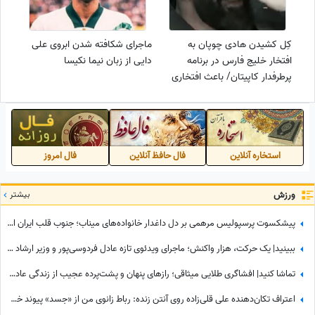
کِل کشیدن هادی چوپان به
ماجرای شکافته شدن ابروی علی
افتخار خلیج فارس در برنامه
دایی از زبان نیما نکیسا
پرطرفدار کاپیتان/ باعث افتخاری
سلطان+فیلم
استخاره آنلاین
فال حافظ آنلاین
فال امروز
ورزش
بیشتر
پیشکسوت پرسپولیس مرهمی بر دل داغدار خانواده‌های میناب؛ جنوب قلب ایران است...
ببینید| یک حرکت، هزار واکنش؛ ماجرای ویدئوی تازه عادل فردوسی‌پور و وزیر ارشاد در مراسم ختم اکبر عبدی چیست؟
تماشا کنید| افشاگری طلایی میثاقی؛ رازهای پنهان و پشت‌پرده عجیب از زندگی عادل فردوسی‌پور که تا امروز نشنیده بودید!
اعتراف تکان‌دهنده علی قلی‌زاده روی آنتن زنده: رباط زانوی من از «جسد» پیوند خورده است😮 + ویدئو