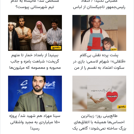
عصبانی نکنید! / انتقاد
مشخص شد؛ عالیشاه به کدام
رئیس‌جمهور تاجیکستان از لباس
تیم شهرستانی پیوست؟
زنان در این کشور: ناخن‌های
رنگ‌شده و لباس‌های تا زیر زانو یا
لخت چه معنایی دارد؟
پشت پرده نقش بی‌کلام
ببینید| از بامداد خمار تا متهم
«قلقلی»؛ شهرام لاسمی: بازی در
گریخت؛ شباهت بامزه و جالب
سکوت اعتماد به نفسم را از من
محبوبه و معصومه که میلیون‌ها
گرفت! مدیون این بازیگر معروف
بار دیده شد
هستم، دستاشو می‌بوسم، دخترم
خیلی به من کمک کرد+ویدئو
طالع‌بینی روز؛ زیباترین
سینا مهراد هم شهید شد/ پروژه
احساس‌ها همیشه با اتفاق‌های
150 میلیاردی به مجید واشقانی
بزرگ ساخته نمی‌شوند؛ گاهی یک
رسید!