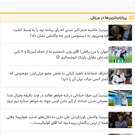
نگاه یا یک توجه کوتاه می‌تواند
یک روز معمولی را به خاطره‌ای
خاص تبدیل کند / پنج‌شنبه 15
پربازدید‌ترین‌ها در ورزش
مرداد 1405
ببینید| حاشیه ختم اکبر عبدی که پای برنامه نود را به وسط کشید؛
فردوسی‌پور به دستبوسی وزیر چه واکنشی نشان داد؟
جهان با من برقص! آقای وزیر نامحترم ما از حذف آمریکا و 4 تایی
شدنش مقابل بلژیک خوشحالیم 😊
اعتراف شجاعانه ناهید کیانی به نقص عضو جزئی‌اش؛ موضوعی که
کمتر کسی جرأت بیان آن را دارد!
ببینید| این حرف خیابانی درباره خواهر هالند در چند دقیقه وایرال شد!
عصبانی شدن خداداد از گیر دادن اوس جواد به خواهر ستاره تیم نروژ
ببینید| واکنش باورنکردنی علی دایی به تکان‌های شدید هواپیما؛ وقتی
همه از ترس رنگشان پریده بود اما آقای فوتبالیست...