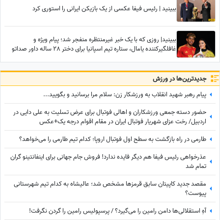
ببینید | رئیس فیفا عکسی از یک بازیکن ایرانی را استوری کرد
ببینید| روزی که با یک خبر غیرمنتظره منفجر شد؛ پیام ویژه و
غافلگیرکننده یامال، ستاره تیم اسپانیا برای دختر 28 ساله داور صداتو
چه بود؟
جدید‌ترین‌ها در ورزش
پیام رهبر شهید انقلاب به ورزشکار زن: سلام مرا برسانید و بگویید...
حضور دسته جمعی ورزشکاران و اهالی فوتبال برای عرض تسلیت به علی دایی در
اردبیل/ رخت عزای شهریار فوتبال ایران در مقام اقوام درجه یک+عکس
طارمی در راه بازگشت به سطح اول فوتبال اروپا؛ کدام تیم طارمی را می‌خواهد؟
عذرخواهی رئیس فیفا هم دیگر فایده ندارد! فروش جام جهانی برای اینفانتینو گران
تمام شد
مقصد جدید کاپیتان سابق قرمزها مشخص شد؛ عالیشاه به کدام تیم شهرستانی
پیوست؟
آهِ استقلالی‌ها دامن رامین را می‌گیرد؟ / پرسپولیس رامین را گردن نگرفت!