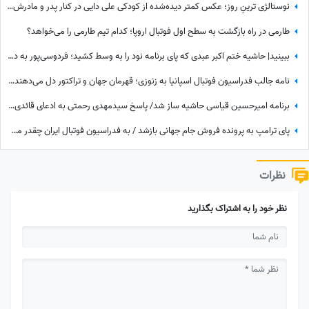
نوستالژی ترینِ روز؛ عکس کمتر دیده‌شده از کودکی علی دایی در کنار پدر و مادرش؛ سفری که خاطره شد
طارمی در راه بازگشت به سطح اول فوتبال اروپا؛ کدام تیم طارمی را می‌خواهد؟
ببینید| حاشیه ختم اکبر عبدی که پای برنامه نود را به وسط کشید؛ فردوسی‌پور به دستبوسی وزیر چه واکنشی نشان داد؟
نامه جالب فدراسیون فوتبال اسپانیا به زنوزی؛ قهرمان جهان و تراکتور دل می‌دهند و قلوه می‌گیرند!
برنامه امیرحسین قیاسی حاشیه ساز شد/ پاسخ سیدمهدی رحمتی به ادعای قائدی؛ رحمتی به قائدی گفته بود شلوارت را درمی‌آورم؟!
پای ترامپ به پرونده فروش جام جهانی بازشد / به فدراسیون فوتبال ایران چقدر می‌رسد؟
نظرات
نظر خود را به اشتراک بگذارید