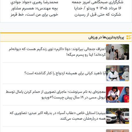
شکرگزاری صبحگاهی امروز جمعه
محمدرضا رهبری «جواد جوادیِ
16 مرداد 1405 + ویدئو / خدایا
بچه مهندس»: همسرم مشاور
شکرت که حتی قبل از رسیدن
خوبی برای من است، خط قرمز
آرزوهایم، آرامشِ ایمان به اجابت
من خانوادمه/عروسی خواهرم
را در دلم قرار دادی
دائم استرس داشتم که مبادا
فیلم یا عکسی از من گرفته شود
پربازدید‌ترین‌ها در ورزش
و بعدا برای من دردسر ایجاد کند!
اعتراف جنجالی بیرانوند: دوتا «اکرم» توی زندگیم هست که دیوانه‌ام
کرده‌اند! اینا رو پسرم میگه!
آیا ناهید کیانی برای همیشه ازدواج را کنار گذاشته است؟
معجزه‌ای به نام سرنوشت؛ ماجرای تصویری از حمام کردن یامال توسط
لیونل مسی در 19 سال پیش چیست؟+ویدیو
ببینید| استایل خاص «عقاب آسیا» در بدرقه اکبر عبدی؛ تصاویری که
همه درباره‌شان صحبت می‌کنند