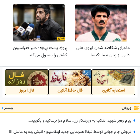
ماجرای شکافته شدن ابروی علی
پروژه پشت پروژه؛ دبیر فدراسیون
دایی از زبان نیما نکیسا
کشتی را متحول می‌کند
استخاره آنلاین
فال حافظ آنلاین
فال امروز
ورزش
بیشتر
پیام رهبر شهید انقلاب به ورزشکار زن: سلام مرا برسانید و بگویید...
فروش جام جهانی توسط فیفا! هنرنمایی جدید اینفانتینو / آتیش زده به مالش !!!