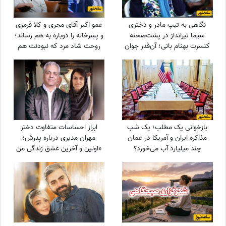
نگاهی به تیپ مادر و دختری
عمو اکبر آقای مجری و کلا قرمزی
سیما تیرانداز در پشت‌صحنه
و پسرخاله را دوباره به هم رساند؛
کنسرت بهنام بانی؛ آن‌قدر جوان
روحت شاد مرد که نبودنت هم
که همه گفتند خواهرش است! +
خیر و برکت دارد
عکس
بازخوانی یک مطلب؛ یک شب
ابراز احساسات متفاوت دختر
مذاکره ایران و آمریکا در عمان
مهران مدیری درباره پدرش؛
چند میلیارد آب می‌خورد؟
«اولین و آخرین عشق زندگی من
بابامه» + ویدئو