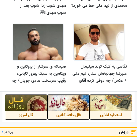
محمدی از تیم ملی خط می خورد؟
مهدی شوت زد؛ شوتِ بعد از
سوتِ مهدی!!🤣
نگاهی به کیک تولد مینیمال
صبحانه ی سرشار از پروتئین و
علیرضا جهانبخش ستاره تیم ملی
ویتامین به سبک بهروز تابانی،
+ عکس/ چه ذوقی کرده آقای
رقیب سرسخت هادی چوپان/ چه
فوتبالیست
تزئین اشتها باز کنی😋
استخاره آنلاین
فال حافظ آنلاین
فال امروز
ورزش
بیشتر