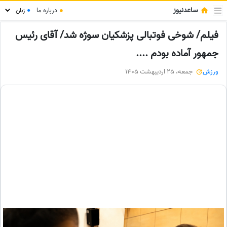
ساعدنیوز
●
درباره ما
●
فیلم/ شوخی فوتبالی پزشکیان سوژه شد/ آقای رئیس
جمهور آماده بودم ....
ورزش
جمعه، 25 اردیبهشت 1405