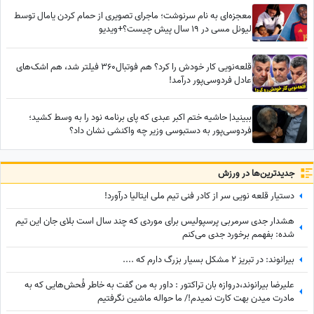
معجزه‌ای به نام سرنوشت؛ ماجرای تصویری از حمام کردن یامال توسط
لیونل مسی در 19 سال پیش چیست؟+ویدیو
قلعه‌نویی کار خودش را کرد؟ هم فوتبال360 فیلتر شد، هم اشک‌های
عادل فردوسی‌پور درآمد!
ببینید| حاشیه ختم اکبر عبدی که پای برنامه نود را به وسط کشید؛
فردوسی‌پور به دستبوسی وزیر چه واکنشی نشان داد؟
جدید‌ترین‌ها در ورزش
دستیار قلعه نویی سر از کادر فنی تیم ملی ایتالیا درآورد!
هشدار جدی سرمربی پرسپولیس برای موردی که چند سال است بلای جان این تیم
شده: بفهمم برخورد جدی می‌کنم
بیرانوند: در تبریز 2 مشکل بسیار بزرگ دارم که ....
علیرضا بیرانوند،دروازه بان تراکتور : داور به من گفت به خاطر فُحش‌هایی که به
مادرت میدن بهت کارت نمیدم!/ ما حواله ماشین نگرفتیم