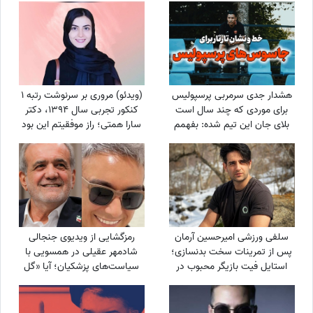
را در دلم قرار دادی
هشدار جدی سرمربی پرسپولیس
(ویدئو) مروری بر سرنوشت رتبه 1
برای موردی که چند سال است
کنکور تجربی سال 1394، دکتر
بلای جان این تیم شده: بفهمم
سارا همتی؛ راز موفقیتم این بود
برخورد جدی می‌کنم
که ...
سلفی ورزشی امیرحسین آرمان
رمزگشایی از ویدیوی جنجالی
پس از تمرینات سخت بدنسازی؛
شادمهر عقیلی در همسویی با
استایل فیت بازیگر محبوب در
سیاست‌های پزشکیان؛ آیا «گل
باشگاه
یاس» بلیت برگشت به خانه
است؟