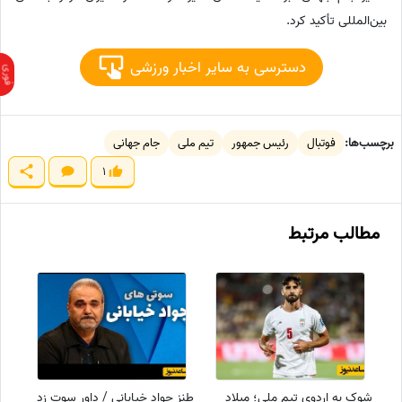
بین‌المللی تأکید کرد.
دسترسی به سایر اخبار ورزشی
برچسب‌ها:
فوتبال
رئیس جمهور
تیم ملی
جام جهانی
1
مطالب مرتبط
شوک به اردوی تیم ملی؛ میلاد
طنز جواد خیابانی / داور سوت زد