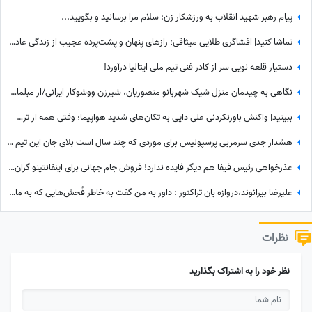
پیام رهبر شهید انقلاب به ورزشکار زن: سلام مرا برسانید و بگویید...
تماشا کنید| افشاگری طلایی میثاقی؛ رازهای پنهان و پشت‌پرده عجیب از زندگی عادل فردوسی‌پور که تا امروز نشنیده بودید!
دستیار قلعه نویی سر از کادر فنی تیم ملی ایتالیا درآورد!
نگاهی به چیدمان منزل شیک شهربانو منصوریان، شیرزن ووشوکار ایرانی/از مبلمان مدرن و پرده اعیانی تا فرش آبی فیروزه‌ای
ببینید| واکنش باورنکردنی علی دایی به تکان‌های شدید هواپیما؛ وقتی همه از ترس رنگشان پریده بود اما آقای فوتبالیست...
هشدار جدی سرمربی پرسپولیس برای موردی که چند سال است بلای جان این تیم شده: بفهمم برخورد جدی می‌کنم
عذرخواهی رئیس فیفا هم دیگر فایده ندارد! فروش جام جهانی برای اینفانتینو گران تمام شد
علیرضا بیرانوند،دروازه بان تراکتور : داور به من گفت به خاطر فُحش‌هایی که به مادرت میدن بهت کارت نمیدم!/ ما حواله ماشین نگرفتیم
نظرات
نظر خود را به اشتراک بگذارید