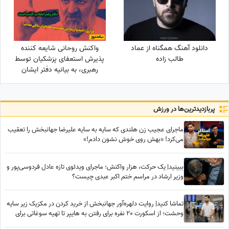
دانلود آهنگ همگناه از عماد
واکنش روحانی شایعه کننده
طالب زاده
پذیرش استعفای پزشکیان توسط
رهبری، به بیانیه دفتر ایشان
پربازدید‌ترین‌ها در ورزش
ماجرای عجیب زن هلندی که سایه به سایه علیرضا جهانبخش را تعقیب
می‌کرد! «بهش روی خوش نشون دادم!»
ببینید| یک حرکت، هزار واکنش؛ ماجرای ویدئوی تازه عادل فردوسی‌پور و
وزیر ارشاد در مراسم ختم اکبر عبدی چیست؟
تماشا کنید| روایت دلهره‌آور جهانبخش از خرید کردن در مکزیک زیر سایه
وحشت؛ از اسکورت 20 نفره برای رفتن به هایپر تا تهیه سوغاتی برای
خواهر و مادرش از کشوری دیگر