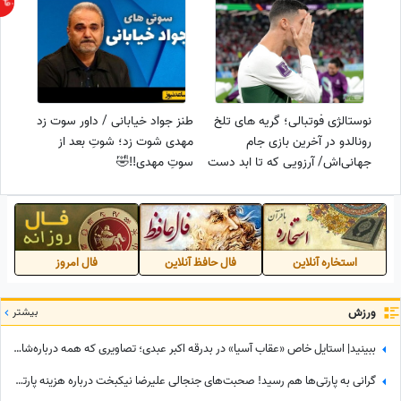
نوستالژی فوتبالی؛ گریه های تلخ
طنز جواد خیابانی / داور سوت زد
رونالدو در آخرین بازی جام
مهدی شوت زد؛ شوتِ بعد از
جهانی‌اش/ آرزویی که تا ابد دست
سوتِ مهدی!!🤣
نیافته می‌ماند یا...+فیلم
استخاره آنلاین
فال حافظ آنلاین
فال امروز
ورزش
بیشتر
ببینید| استایل خاص «عقاب آسیا» در بدرقه اکبر عبدی؛ تصاویری که همه درباره‌شان صحبت می‌کنند
گرانی به پارتی‌ها هم رسید! صحبت‌های جنجالی علیرضا نیکبخت درباره هزینه‌ پارتی‌های شبانه+فیلم