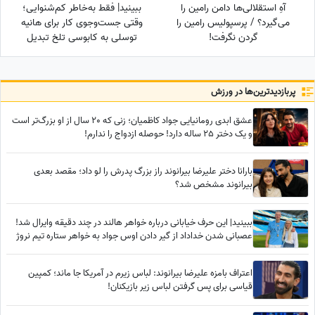
آهِ استقلالی‌ها دامن رامین را
ببینید| فقط به‌خاطر کم‌شنوایی؛
می‌گیرد؟ / پرسپولیس رامین را
وقتی جست‌وجوی کار برای هانیه
گردن نگرفت!
توسلی به کابوسی تلخ تبدیل
می‌شود
پربازدید‌ترین‌ها در ورزش
عشق ابدی رومانیایی جواد کاظمیان؛ زنی که 20 سال از او بزرگ‌تر است
و یک دختر 25 ساله دارد! حوصله ازدواج را ندارم!
بارانا دختر علیرضا بیرانوند راز بزرگ پدرش را لو داد؛ مقصد بعدی
بیرانوند مشخص شد؟
ببینید| این حرف خیابانی درباره خواهر هالند در چند دقیقه وایرال شد!
عصبانی شدن خداداد از گیر دادن اوس جواد به خواهر ستاره تیم نروژ
اعتراف بامزه علیرضا بیرانوند: لباس زیرم در آمریکا جا ماند؛ کمپین
قیاسی برای پس گرفتن لباس‌ زیر بازیکنان!