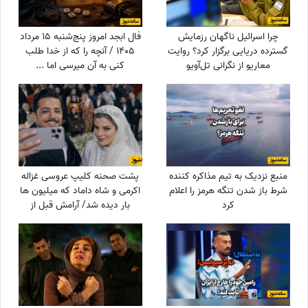
چرا اسرائیل ناگهان رزمایش
فال ابجد امروز پنج‌شنبه 15 مرداد
گسترده دریایی برگزار کرد؟ روایت
1405 / آنچه را که از خدا طلب
معاریو از نگرانی تل‌آویو
کنی به آن میرسی اما ...
منبع نزدیک به تیم مذاکره کننده
پشت صحنه کلیپ عروسی غزاله
شرط باز شدن تنگه هرمز را اعلام
اکرمی و شاه داماد که میلیون ها
کرد
بار دیده شد/ آرامش قبل از
طوفان/ همه محو لبخند عروس
بودند؛ اما چند دقیقه بعد
همه‌چیز تغییر کرد!