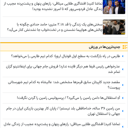
تماشا کنید| افشاگری طلایی میثاقی؛ رازهای پنهان و پشت‌پرده عجیب از
زندگی عادل فردوسی‌پور که تا امروز نشنیده بودید!
سختی‌های یک زندگی با قد 2.18 متری؛ حامد حدادی چگونه با
چالش‌های هواپیما نشستن و در تخت‌خواب جا نشدنش کنار می‌آید؟
جدید‌ترین‌ها در ورزش
طارمی در راه بازگشت به سطح اول فوتبال اروپا؛ کدام تیم طارمی را می‌خواهد؟
عذرخواهی رئیس فیفا هم دیگر فایده ندارد! فروش جام جهانی برای اینفانتینو گران
تمام شد
مقصد جدید کاپیتان سابق قرمزها مشخص شد؛ عالیشاه به کدام تیم شهرستانی
پیوست؟
آهِ استقلالی‌ها دامن رامین را می‌گیرد؟ / پرسپولیس رامین را گردن نگرفت!
من رامین 36 ساله، خداحافظی بلد نیستم! / پایان کار بهترین بازیکن ایران در جام
جهانی با استقلال تهران
تماشا کنید| افشاگری طلایی میثاقی؛ رازهای پنهان و پشت‌پرده عجیب از زندگی عادل