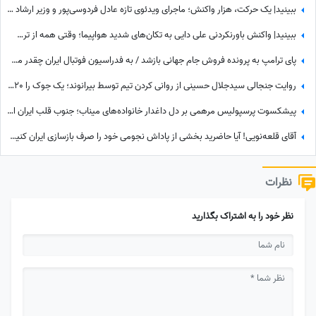
ببینید| یک حرکت، هزار واکنش؛ ماجرای ویدئوی تازه عادل فردوسی‌پور و وزیر ارشاد در مراسم ختم اکبر عبدی چیست؟
ببینید| واکنش باورنکردنی علی دایی به تکان‌های شدید هواپیما؛ وقتی همه از ترس رنگشان پریده بود اما آقای فوتبالیست...
پای ترامپ به پرونده فروش جام جهانی بازشد / به فدراسیون فوتبال ایران چقدر می‌رسد؟
روایت جنجالی سیدجلال حسینی از روانی کردن تیم توسط بیرانوند؛ یک جوک را 20 بار تعریف می‌کند و خودش هم می‌خندد😂 + ویدئو
پیشکسوت پرسپولیس مرهمی بر دل داغدار خانواده‌های میناب؛ جنوب قلب ایران است...
آقای قلعه‌نویی! آیا حاضرید بخشی از پاداش نجومی خود را صرف بازسازی ایران کنید؟+فیلم
نظرات
نظر خود را به اشتراک بگذارید