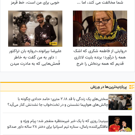
شما مخالفت می کند، اما ...
خوبی برای من است، خط قرمز
من خانوادمه/عروسی خواهرم
دائم استرس داشتم که مبادا
فیلم یا عکسی از من گرفته شود
و بعدا برای من دردسر ایجاد کند!
«روایتی از فاطمه شکری که اشک
علیرضا بیرانوند،دروازه بان تراکتور
همه را درآورد؛ برنده بلیت لاتاری
: داور به من گفت به خاطر
قدیم که همه برده‌اش را خرج
فُحش‌هایی که به مادرت میدن
دیگران کرد، اکنون بی‌مهری
بهت کارت نمیدم!/ ما حواله
می‌بیند!»
ماشین نگرفتیم
پربازدید‌ترین‌ها در ورزش
سختی‌های یک زندگی با قد 2.18 متری؛ حامد حدادی چگونه با
چالش‌های هواپیما نشستن و در تخت‌خواب جا نشدنش کنار می‌آید؟
ببینید| روزی که با یک خبر غیرمنتظره منفجر شد؛ پیام ویژه و
غافلگیرکننده یامال، ستاره تیم اسپانیا برای دختر 28 ساله داور صداتو
چه بود؟