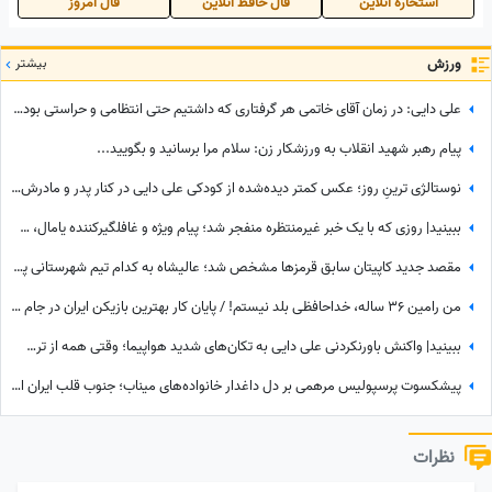
استخاره آنلاین
فال حافظ آنلاین
فال امروز
ورزش
بیشتر
علی دایی: در زمان آقای خاتمی هر گرفتاری‌ که داشتیم حتی انتظامی و حراستی بود، ایشان به راحتی حل می‌کردند درباره پاداش هم به تمام قولشان عمل کردند و...
پیام رهبر شهید انقلاب به ورزشکار زن: سلام مرا برسانید و بگویید...
نوستالژی ترینِ روز؛ عکس کمتر دیده‌شده از کودکی علی دایی در کنار پدر و مادرش؛ سفری که خاطره شد
ببینید| روزی که با یک خبر غیرمنتظره منفجر شد؛ پیام ویژه و غافلگیرکننده یامال، ستاره تیم اسپانیا برای دختر 28 ساله داور صداتو چه بود؟
مقصد جدید کاپیتان سابق قرمزها مشخص شد؛ عالیشاه به کدام تیم شهرستانی پیوست؟
من رامین 36 ساله، خداحافظی بلد نیستم! / پایان کار بهترین بازیکن ایران در جام جهانی با استقلال تهران
ببینید| واکنش باورنکردنی علی دایی به تکان‌های شدید هواپیما؛ وقتی همه از ترس رنگشان پریده بود اما آقای فوتبالیست...
پیشکسوت پرسپولیس مرهمی بر دل داغدار خانواده‌های میناب؛ جنوب قلب ایران است...
نظرات