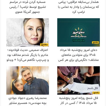
هشدار بی‌سابقه عراقچی؛ پیامی
مسخره کردن مُرده در مراسم
که بن‌سلمان را وادار به تماس با
تشییع توسط ترامپ! / رئیس
ترامپ کرد
جمهور آمریکا عموی
سلطنت‌طلب‌ها را با جوک و خنده
راهی جهنم کرد
دعای امروز پنج‌شنبه 15 مرداد
اعتراف صمیمی حدیث فولادوند؛
1405 برای متولدین ماه‌های
مادرم با بازیگر شدنم مخالف بود
مختلف؛ دلگرمی‌ای برای هر کس
و چپ‌چپ نگاهم می‌کرد! + ویدئو
که در آرزوها و نیازهای زندگی
مانده است
فال شمع روزانه امروز پنج‌شنبه
محمدرضا رهبری «جواد جوادیِ
15 مرداد 1405 / کسی در کار
بچه مهندس»: همسرم مشاور