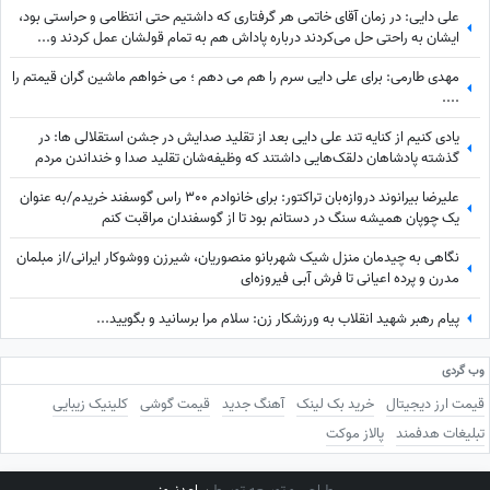
علی دایی: در زمان آقای خاتمی هر گرفتاری‌ که داشتیم حتی انتظامی و حراستی بود،
ایشان به راحتی حل می‌کردند درباره پاداش هم به تمام قولشان عمل کردند و...
مهدی طارمی: برای علی دایی سرم را هم می دهم ؛ می خواهم ماشین گران قیمتم را
....
یادی کنیم از کنایه تند علی دایی بعد از تقلید صدایش در جشن استقلالی ها: در
گذشته پادشاهان دلقک‌هایی داشتند که وظیفه‌شان تقلید صدا و خنداندن مردم
بود+عکس
علیرضا بیرانوند دروازه‌بان تراکتور: برای خانوادم 300 راس گوسفند خریدم/به عنوان
یک چوپان همیشه سنگ در دستانم بود تا از گوسفندان مراقبت کنم
نگاهی به چیدمان منزل شیک شهربانو منصوریان، شیرزن ووشوکار ایرانی/از مبلمان
مدرن و پرده اعیانی تا فرش آبی فیروزه‌ای
پیام رهبر شهید انقلاب به ورزشکار زن: سلام مرا برسانید و بگویید...
وب گردی
قیمت ارز دیجیتال
خرید بک لینک
آهنگ جدید
قیمت گوشی
کلینیک زیبایی
تبلیغات هدفمند
پالاز موکت