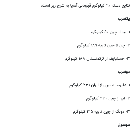
نتایج دسته 110 کیلوگرم قهرمانی آسیا به شرح زیر است:
یکضرب
1- لیو از چین 190کیلوگرم
2- چن از چین تایپه 189 کیلوگرم
3- حسنبایف از ترکمنستان 188 کیلوگرم
دوضرب
1- علیرضا نصیری از ایران 231 کیلوگرم
2- لیو از چین 230 کیلوگرم
3- دونگ از چین تایپه 215 کیلوگرم
مجموع