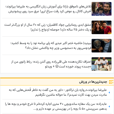
تلاش‌های ناموفق بارانا برای آموزش زبان انگلیسی به علیرضا بیرانوند؛
آخرش کانال رو عوض کرد رفت سراغ لری! عرق سرد روی پیشونیش
نشست😂
عشق ابدی رومانیایی جواد کاظمیان؛ زنی که 20 سال از او بزرگ‌تر است
و یک دختر 25 ساله دارد! حوصله ازدواج را ندارم!
ببینید| حاشیه ختم اکبر عبدی که پای برنامه نود را به وسط کشید؛
فردوسی‌پور به دستبوسی وزیر چه واکنشی نشان داد؟
اعتراف تکان‌دهنده علی قلی‌زاده روی آنتن زنده: رباط زانوی من از
«جسد» پیوند خورده است😮 + ویدئو
جدید‌ترین‌ها در ورزش
علیرضا بیرانوند،دروازه بان تراکتور : داور به من گفت به خاطر فُحش‌هایی که به
مادرت میدن بهت کارت نمیدم!/ ما حواله ماشین نگرفتیم
عابدزاده: من یک مغازه ساندویچی 40 متری اجاره کرده‌ام تا خرج خودم و بچه ها را
بدهم، سرپرستی 50 تا بچه را در بهزیستی بر عهده دارم و...