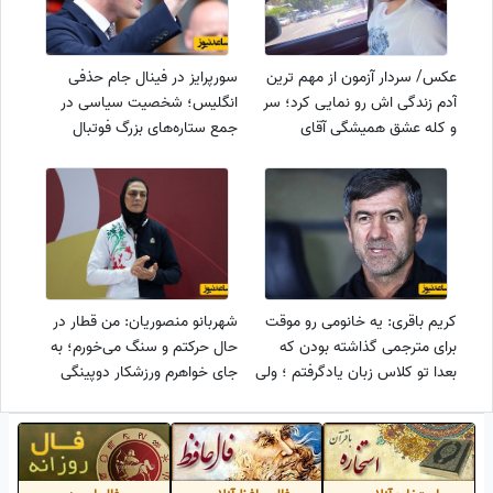
عکس/ سردار آزمون از مهم ترین
سورپرایز در فینال جام حذفی
آدم زندگی اش رو نمایی کرد؛ سر
انگلیس؛ شخصیت سیاسی در
و کله عشق همیشگی آقای
جمع ستاره‌های بزرگ فوتبال
فوتبالیست پیدا شد
کریم باقری: یه خانومی رو موقت
شهربانو منصوریان: من قطار در
برای مترجمی گذاشته بودن که
حال حرکتم و سنگ می‌خورم؛ به
بعدا تو کلاس زبان یادگرفتم ؛ ولی
جای خواهرم ورزشکار دوپینگی
اینکه معلم از من آذری یاد
اعزام کردند؛ مثل یک عقاب تنها و
گرفت....
در اوجم