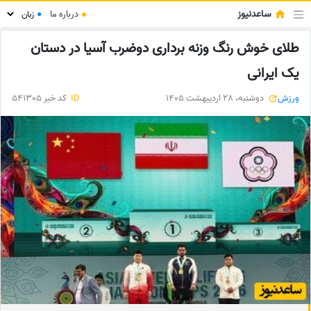
ساعدنیوز
●
درباره ما
●
طلای خوش رنگ وزنه برداری دوضرب آسیا در دستان
یک ایرانی
ورزش
دوشنبه، 28 اردیبهشت 1405
ID
کد خبر 541305