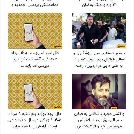
12روزه و جنگ رمضان
تمام‌مشکی پردیس احمدیه و
آزیتا حاجیان تا تیپ اسپورت
سینا مهراد و مجید مظفری
حضور دسته جمعی ورزشکاران و
فال ابجد امروز جمعه 16 مرداد
اهالی فوتبال برای عرض تسلیت
1405 / به آنچه نیت کرده ای
به علی دایی در اردبیل/ رخت
میرسی اما باید ...
عزای شهریار فوتبال ایران در مقام
اقوام درجه یک+عکس
واکنش مجید واشقانی به قبض
فال ابجد روزانه پنج‌شنبه 8 مرداد
جنجالی برق؛ بعد از اعتراض،
1405 / زندگی در حال هدیه دادن
عذرخواهی کرد و از شرکت برق
است، آرامش را با خود بیاور
تشکر کرد