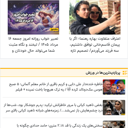
اعتراف متفاوت بهاره رهنما؛ اگر با
تعبیر خواب روزانه امروز جمعه 16
پیمان قاسم‌خانی توافق داشتیم،
مرداد 1405 / لبخند و نگاه مثبت
سه فرزند می‌آوردم/ تصمیم تازه
شما می‌تواند حال خودتان و
برای ازدواج
اطرافیانتان را بهتر کند
پربازدید‌ترین‌ها در ورزش
خاطره خنده‌دار علی دایی و کریم باقری از خانم معلم آلمانی؛ 5 صبح
هوس مک‌دونالد کرده 🤣 / یه ترک هیچ‌جا باخت نمیده + فیلم
بغض ناهید کیانی با مرور خاطراتش ترکید: پدرم جوشکار بود، شب‌ها از
درد چشم‌هایش باز نمی‌شد.../ زمزمه‌های شبانه ناهید کیانی بالای سر
جسم بی‌رمق پدرش
سختی‌های یک زندگی با قد 2.18 متری؛ حامد حدادی چگونه با