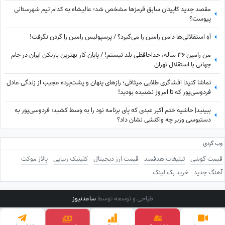
مقصد جدید کاپیتان سابق قرمزها مشخص شد؛ عالیشاه به کدام تیم شهرستانی
پیوست؟
آهِ استقلالی‌ها دامن رامین را می‌گیرد؟ / پرسپولیس رامین را گردن نگرفت!
من رامین 36 ساله، خداحافظی بلد نیستم! / پایان کار بهترین بازیکن ایران در جام
جهانی با استقلال تهران
تماشا کنید| افشاگری طلایی میثاقی؛ رازهای پنهان و پشت‌پرده عجیب از زندگی عادل
فردوسی‌پور که تا امروز نشنیده بودید!
ببینید| حاشیه ختم اکبر عبدی که پای برنامه نود را به وسط کشید؛ فردوسی‌پور به
دستبوسی وزیر چه واکنشی نشان داد؟
وب گردی
قیمت گوشی
تبلیغات هدفمند
قیمت ارز دیجیتال
کلینیک زیبایی
پالاز موکت
آهنگ جدید
خرید بک لینک
طراحی و توسعه توسط
ساعدنیوز