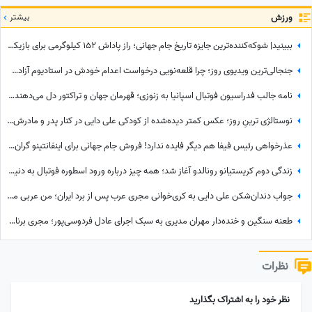
ورزش
بیشتر
ببینید| شوکه‌کننده‌ترین جایزه تاریخ جام جهانی؛ راز پاداش 152 کیلوگرمی برای بازیکنان اسپانیا چیست؟
جنجالی‌ترین ویدیوی روز؛ چرا قلعه‌نویی درخواست اعدام خودش در استادیوم آزادی رو کرد؟
نامه جالب فدراسیون فوتبال اسپانیا به زنوزی؛ قهرمان جهان و تراکتور دل می‌دهند و قلوه می‌گیرند!
نوستالژی ترینِ روز؛ عکس کمتر دیده‌شده از کودکی علی دایی در کنار پدر و مادرش؛ سفری که خاطره شد
عذرخواهی رئیس فیفا هم دیگر فایده ندارد! فروش جام جهانی برای اینفانتینو گران تمام شد
زندگی دوم کریستیانو رونالدو آغاز شد؛ همه چیز درباره ورود اسطوره فوتبال به دنیای سینما
جواب دندان‌شکن علی دایی به کری‌خوانی مجری عرب پس از برد ایران؛ من عربی میفهمم / سلطان فوتبال هیچ وقت کم نمیاره + فیلم
طعنه سنگین و خنده‌دار مهران مدیری به سبک اجرای عادل فردوسی‌پور؛ مجری برنامه 360 چه واکنش نشان داد؟
نظرات
نظر خود را به اشتراک بگذارید