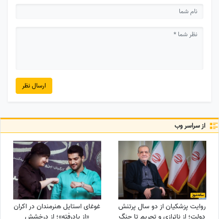
ارسال نظر
از سراسر وب
روایت پزشکیان از دو سال پرتنش
غوغای استایل هنرمندان در اکران
دولت؛ از ناترازی و تحریم تا جنگ
«از یادرفته»؛ از درخشش