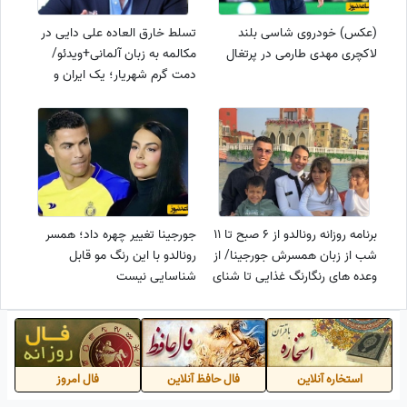
(عکس) خودروی شاسی بلند
تسلط خارق العاده علی دایی در
لاکچری مهدی طارمی در پرتغال
مکالمه به زبان آلمانی+ویدئو/
دمت گرم شهریار؛ یک ایران و
سربلند کردی
برنامه روزانه رونالدو از 6 صبح تا 11
جورجینا تغییر چهره داد؛ همسر
شب از زبان همسرش جورجینا/ از
رونالدو با این رنگ مو قابل
وعده های رنگارنگ غذایی تا شنای
شناسایی نیست
قبل از خواب
استخاره آنلاین
فال حافظ آنلاین
فال امروز