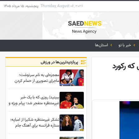
Thursday, August 06, 2026
پنجشنبه، 15 مرداد 1405
خبر با تو
استان‌ها
پربازدید‌ترین‌ها در ورزش
 که رکورد
معجزه‌ای به نام سرنوشت؛
ماجرای تصویری از حمام کردن
یامال توسط لیونل مسی در 19
سال پیش چیست؟+ویدیو
ببینید| روزی که با یک خبر
غیرمنتظره منفجر شد؛ پیام ویژه و
غافلگیرکننده یامال، ستاره تیم
اسپانیا برای دختر 28 ساله داور
تشکر غیرمنتظره شکیرا از امباپه؛
صداتو چه بود؟
ستاره فرانسه برای آهنگ جام
جهانی 2026 چه کرد؟