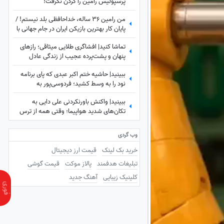
پرسپولیس رامین را گردن نگرفت!
من رامین 36 ساله، خداحافظی بلد نیستم! /
پایان کار بهترین بازیکن ایران در جام جهانی با
استقلال تهران
تماشا کنید| افشاگری طلایی میثاقی؛ رازهای
پنهان و پشت‌پرده عجیب از زندگی عادل
فردوسی‌پور که تا امروز نشنیده بودید!
ببینید| حاشیه ختم اکبر عبدی که پای برنامه
نود را به وسط کشید؛ فردوسی‌پور به
دستبوسی وزیر چه واکنشی نشان داد؟
ببینید| واکنش باورنکردنی علی دایی به
تکان‌های شدید هواپیما؛ وقتی همه از ترس
رنگشان پریده بود اما آقای فوتبالیست...
وب گردی
خرید بک لینک
قیمت ارز دیجیتال
تبلیغات هدفمند
پالاز موکت
قیمت گوشی
کلینیک زیبایی
آهنگ جدید