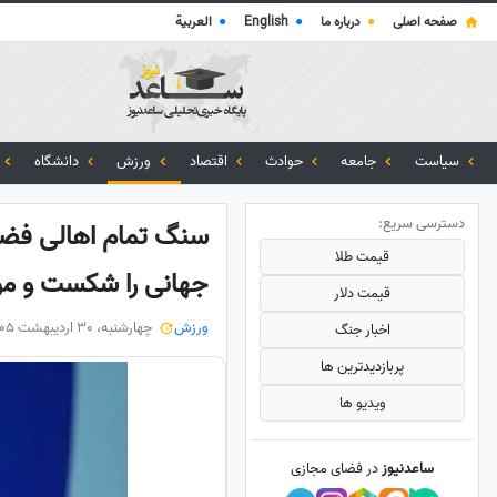
صفحه اصلی
●
درباره ما
●
English
●
العربية
سیاست
جامعه
حوادث
اقتصاد
ورزش
دانشگاه
دسترسی سریع:
سنگ تمام اهالی فضای 
قیمت طلا
جهانی را شکست و موف
قیمت دلار
ورزش
چهارشنبه، 30 اردیبهشت 1405
اخبار جنگ
پربازدید‌ترین ها
ویدیو ها
ساعدنیوز
در فضای مجازی