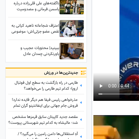
ناگفته‌های علی قلی‌زاده درباره
یاسمن فرمانی و مصدومیت
عجیب او به دست همسرش!
وقتی کری فوتبالی به خانه رسید
اعتراف شجاعانه ناهید کیانی به
نقص عضو جزئی‌اش؛ موضوعی
که کمتر کسی جرأت بیان آن را
دارد!
ببینید| محتویات عجیب و
باورنکردنی چمدان عادل
فردوسی‌پور در یک سفر خارجی؛
کسی حدسش را هم نمی‌زد!
جدید‌ترین‌ها در ورزش
طارمی در راه بازگشت به سطح اول فوتبال
اروپا؛ کدام تیم طارمی را می‌خواهد؟
عذرخواهی رئیس فیفا هم دیگر فایده ندارد!
فروش جام جهانی برای اینفانتینو گران تمام
شد
مقصد جدید کاپیتان سابق قرمزها مشخص
شد؛ عالیشاه به کدام تیم شهرستانی پیوست؟
آهِ استقلالی‌ها دامن رامین را می‌گیرد؟ /