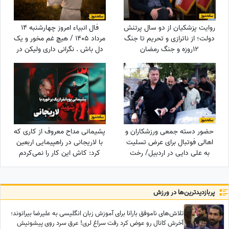
روایت پزشکیان از دو سال پرتنش
فال انبیاء امروز چهارشنبه 14
دولت؛ از ناترازی و تحریم تا جنگ
مرداد 1405 / هیچ غم مخور و یک
12روزه و جنگ رمضان
دل باش . نگرانی داری ولیکن در
دل خود غم راه مده
حضور دسته جمعی ورزشکاران و
پشیمانی مداح معروف از کاری که
اهالی فوتبال برای عرض تسلیت
با لاریجانی در راهپیمایی اربعین
به علی دایی در اردبیل/ رخت
کرد: کاش این کار را نمی‌کردم
عزای شهریار فوتبال ایران در مقام
اقوام درجه یک+عکس
پربازدید‌ترین‌ها در ورزش
تلاش‌های ناموفق بارانا برای آموزش زبان انگلیسی به علیرضا بیرانوند؛
آخرش کانال رو عوض کرد رفت سراغ لری! عرق سرد روی پیشونیش