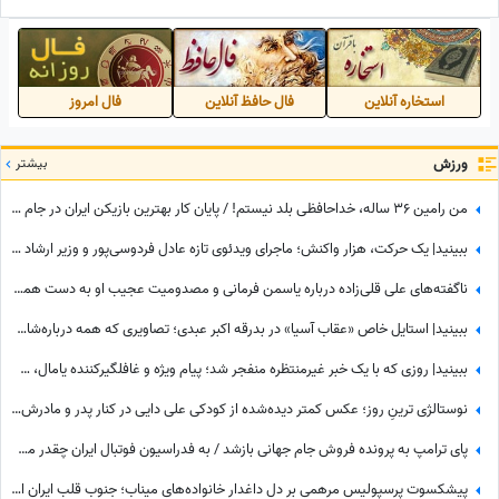
خانومانه/ روحش شاد+فیلم
استخاره آنلاین
فال حافظ آنلاین
فال امروز
ورزش
بیشتر
من رامین 36 ساله، خداحافظی بلد نیستم! / پایان کار بهترین بازیکن ایران در جام جهانی با استقلال تهران
ببینید| یک حرکت، هزار واکنش؛ ماجرای ویدئوی تازه عادل فردوسی‌پور و وزیر ارشاد در مراسم ختم اکبر عبدی چیست؟
ناگفته‌های علی قلی‌زاده درباره یاسمن فرمانی و مصدومیت عجیب او به دست همسرش! وقتی کری فوتبالی به خانه رسید
ببینید| استایل خاص «عقاب آسیا» در بدرقه اکبر عبدی؛ تصاویری که همه درباره‌شان صحبت می‌کنند
ببینید| روزی که با یک خبر غیرمنتظره منفجر شد؛ پیام ویژه و غافلگیرکننده یامال، ستاره تیم اسپانیا برای دختر 28 ساله داور صداتو چه بود؟
نوستالژی ترینِ روز؛ عکس کمتر دیده‌شده از کودکی علی دایی در کنار پدر و مادرش؛ سفری که خاطره شد
پای ترامپ به پرونده فروش جام جهانی بازشد / به فدراسیون فوتبال ایران چقدر می‌رسد؟
پیشکسوت پرسپولیس مرهمی بر دل داغدار خانواده‌های میناب؛ جنوب قلب ایران است...