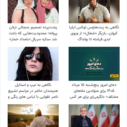
نگاهی به پنت‌هاوس لوکس ایلیا
پشت‌پرده تصمیم جنجالی ترلان
کیوان، بازیگر «شغال»؛ از ویوی
پروانه؛ محدودیت‌هایی که باعث
ابدی فرشته تا بولداگ
شد ستاره سریال «بامداد خمار»
دوست‌داشتنی و دکوراسیون
دور رفیق‌بازی را خط بکشد!
چشم‌نواز
دعای امروز پنج‌شنبه 15 مرداد
نگاهی به تیپ و استایل
1405 برای متولدین ماه‌های
هنرمندان حاضر در مراسم تشییع
مختلف؛ دلگرمی‌ای برای هر کس
ناصر تقوایی با لباس های رنگی و
که در آرزوها و نیازهای زندگی
سفید به سفارش همسر آن
مانده است
مرحوم/ محسن شریفیان، شهاب
حسینی، مارال بنی آدم، ستاره
اسکندری و...