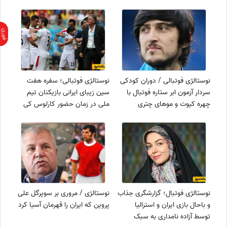
نوستالژی فوتبالی / دوران کودکی
نوستالژی فوتبالی؛ سفره هفت
سردار آزمون ابر ستاره فوتبال با
سین زیبای ایرانی بازیکنان تیم
چهره کیوت و موهای چتری
ملی در زمان حضور کارلوس کی
روش در تونس+عکس
نوستالژی فوتبال؛ گزارشگری جذاب
نوستالژی / مروری بر سوپرگل علی
و باحال بازی ایران و استرالیا
پروین که ایران را قهرمان آسیا کرد
توسط آزاده نامداری به سبک