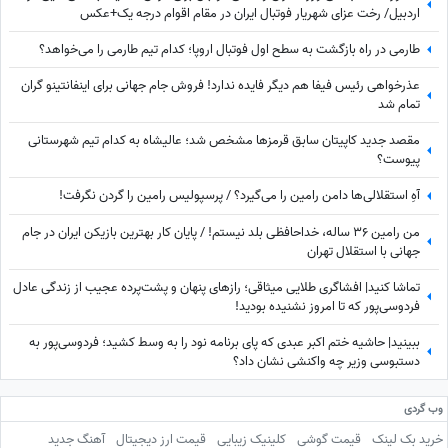
اردبیل/ رخت عزای شهریار فوتبال ایران در مقام اقوام درجه یک+عکس
طارمی در راه بازگشت به سطح اول فوتبال اروپا؛ کدام تیم طارمی را می‌خواهد؟
عذرخواهی رئیس فیفا هم دیگر فایده ندارد! فروش جام جهانی برای اینفانتینو گران
تمام شد
مقصد جدید کاپیتان سابق قرمزها مشخص شد؛ عالیشاه به کدام تیم شهرستانی
پیوست؟
آهِ استقلالی‌ها دامن رامین را می‌گیرد؟ / پرسپولیس رامین را گردن نگرفت!
من رامین 36 ساله، خداحافظی بلد نیستم! / پایان کار بهترین بازیکن ایران در جام
جهانی با استقلال تهران
تماشا کنید| افشاگری طلایی میثاقی؛ رازهای پنهان و پشت‌پرده عجیب از زندگی عادل
فردوسی‌پور که تا امروز نشنیده بودید!
ببینید| حاشیه ختم اکبر عبدی که پای برنامه نود را به وسط کشید؛ فردوسی‌پور به
دستبوسی وزیر چه واکنشی نشان داد؟
وب گردی
خرید بک لینک
قیمت گوشی
کلینیک زیبایی
قیمت ارز دیجیتال
آهنگ جدید