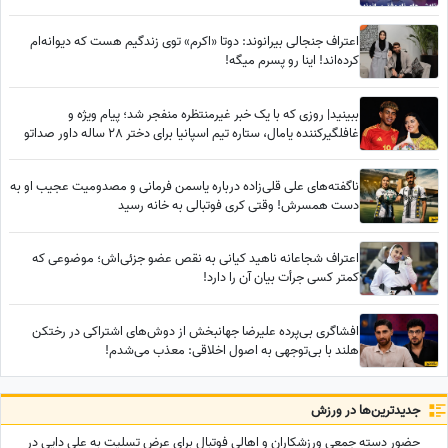
نشست😂
اعتراف جنجالی بیرانوند: دوتا «اکرم» توی زندگیم هست که دیوانه‌ام
کرده‌اند! اینا رو پسرم میگه!
ببینید| روزی که با یک خبر غیرمنتظره منفجر شد؛ پیام ویژه و
غافلگیرکننده یامال، ستاره تیم اسپانیا برای دختر 28 ساله داور صداتو
چه بود؟
ناگفته‌های علی قلی‌زاده درباره یاسمن فرمانی و مصدومیت عجیب او به
دست همسرش! وقتی کری فوتبالی به خانه رسید
اعتراف شجاعانه ناهید کیانی به نقص عضو جزئی‌اش؛ موضوعی که
کمتر کسی جرأت بیان آن را دارد!
افشاگری بی‌پرده علیرضا جهانبخش از دوش‌های اشتراکی در رختکن
هلند با بی‌توجهی به اصول اخلاقی: معذب می‌شدم!
جدید‌ترین‌ها در ورزش
حضور دسته جمعی ورزشکاران و اهالی فوتبال برای عرض تسلیت به علی دایی در