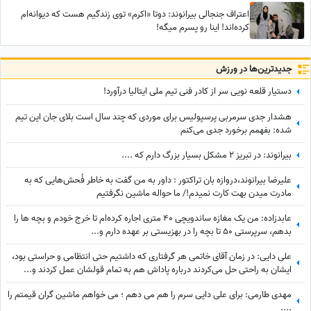
اعتراف جنجالی بیرانوند: دوتا «اکرم» توی زندگیم هست که دیوانه‌ام
کرده‌اند! اینا رو پسرم میگه!
جدید‌ترین‌ها در ورزش
دستیار قلعه نویی سر از کادر فنی تیم ملی ایتالیا درآورد!
هشدار جدی سرمربی پرسپولیس برای موردی که چند سال است بلای جان این تیم
شده: بفهمم برخورد جدی می‌کنم
بیرانوند: در تبریز 2 مشکل بسیار بزرگ دارم که ....
علیرضا بیرانوند،دروازه بان تراکتور : داور به من گفت به خاطر فُحش‌هایی که به
مادرت میدن بهت کارت نمیدم!/ ما حواله ماشین نگرفتیم
عابدزاده: من یک مغازه ساندویچی 40 متری اجاره کرده‌ام تا خرج خودم و بچه ها را
بدهم، سرپرستی 50 تا بچه را در بهزیستی بر عهده دارم و...
علی دایی: در زمان آقای خاتمی هر گرفتاری‌ که داشتیم حتی انتظامی و حراستی بود،
ایشان به راحتی حل می‌کردند درباره پاداش هم به تمام قولشان عمل کردند و...
مهدی طارمی: برای علی دایی سرم را هم می دهم ؛ می خواهم ماشین گران قیمتم را
....