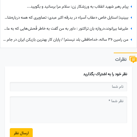
پیام رهبر شهید انقلاب به ورزشکار زن: سلام مرا برسانید و بگویید...
ببینید| استایل خاص «عقاب آسیا» در بدرقه اکبر عبدی؛ تصاویری که همه درباره‌شان صحبت می‌کنند
علیرضا بیرانوند،دروازه بان تراکتور : داور به من گفت به خاطر فُحش‌هایی که به مادرت میدن بهت کارت نمیدم!/ ما حواله ماشین نگرفتیم
من رامین 36 ساله، خداحافظی بلد نیستم! / پایان کار بهترین بازیکن ایران در جام جهانی با استقلال تهران
نظرات
نظر خود را به اشتراک بگذارید
ارسال نظر