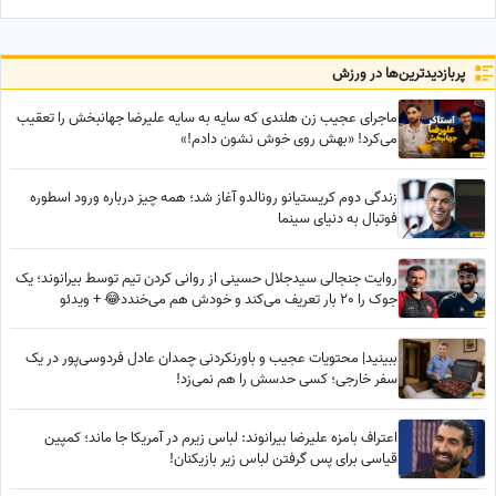
تجربی
دوربین اصلی شیائومی
پربازدید‌ترین‌ها در ورزش
ماجرای عجیب زن هلندی که سایه به سایه علیرضا جهانبخش را تعقیب
می‌کرد! «بهش روی خوش نشون دادم!»
زندگی دوم کریستیانو رونالدو آغاز شد؛ همه چیز درباره ورود اسطوره
فوتبال به دنیای سینما
روایت جنجالی سیدجلال حسینی از روانی کردن تیم توسط بیرانوند؛ یک
جوک را 20 بار تعریف می‌کند و خودش هم می‌خندد😂 + ویدئو
ببینید| محتویات عجیب و باورنکردنی چمدان عادل فردوسی‌پور در یک
سفر خارجی؛ کسی حدسش را هم نمی‌زد!
اعتراف بامزه علیرضا بیرانوند: لباس زیرم در آمریکا جا ماند؛ کمپین
قیاسی برای پس گرفتن لباس‌ زیر بازیکنان!