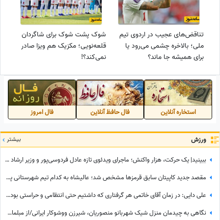
تناقض‌های عجیب در اردوی تیم
شوک پشت شوک برای شاگردان
ملی؛ بالاخره چشمی می‌رود یا
قلعه‌نویی؛ مکزیک هم ویزا صادر
برای همیشه جا ماند؟
نمی‌کند؟!
استخاره آنلاین
فال حافظ آنلاین
فال امروز
ورزش
بیشتر
ببینید| یک حرکت، هزار واکنش؛ ماجرای ویدئوی تازه عادل فردوسی‌پور و وزیر ارشاد در مراسم ختم اکبر عبدی چیست؟
مقصد جدید کاپیتان سابق قرمزها مشخص شد؛ عالیشاه به کدام تیم شهرستانی پیوست؟
علی دایی: در زمان آقای خاتمی هر گرفتاری‌ که داشتیم حتی انتظامی و حراستی بود، ایشان به راحتی حل می‌کردند درباره پاداش هم به تمام قولشان عمل کردند و...
نگاهی به چیدمان منزل شیک شهربانو منصوریان، شیرزن ووشوکار ایرانی/از مبلمان مدرن و پرده اعیانی تا فرش آبی فیروزه‌ای