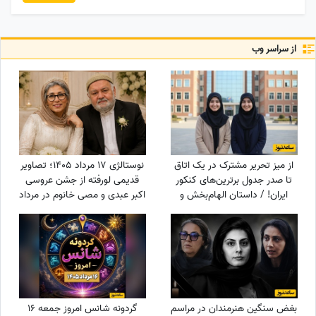
از سراسر وب
از میز تحریر مشترک در یک اتاق
نوستالژی 17 مرداد 1405؛ تصاویر
تا صدر جدول برترین‌های کنکور
قدیمی لورفته از جشن عروسی
ایران! / داستان الهام‌بخش و
اکبر عبدی و مصی خانوم در مرداد
جالب دوقلوهای افسانه‌ای که
1365
کنکور را ترکاندند!
بغض سنگین هنرمندان در مراسم
گردونه شانس امروز جمعه 16