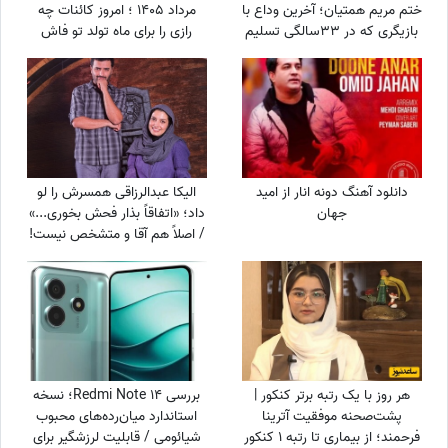
ختم مریم همتیان؛ آخرین وداع با
مرداد 1405 ؛ امروز کائنات چه
بازیگری که در 33سالگی تسلیم
رازی را برای ماه تولد تو فاش
سرطان شد / از سامان صفاری و
کرده؟
ستاره اسکندری تا مسعود
فراستی و هانیه غلامی در سوگ
بازیگر فقید
دانلود آهنگ دونه انار از امید
الیکا عبدالرزاقی همسرش را لو
جهان
داد؛ «اتفاقاً بذار فحش بخوری...»
/ اصلاً هم آقا و متشخص نیست!
هر روز با یک رتبه برتر کنکور |
بررسی Redmi Note 14؛ نسخه
پشت‌صحنه موفقیت آترینا
استاندارد میان‌رده‌های محبوب
فرحمند؛ از بیماری تا رتبه 1 کنکور
شیائومی / قابلیت لرزشگیر برای