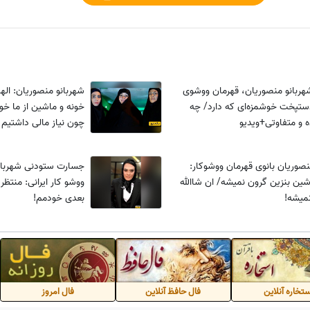
هربانو منصوریان، قهرمان ووشوی
شهربانو منصوریان: الها
ستپخت خوشمزه‌ای که دارد/ چه
خونه و ماشین از ما خ
 و متفاوتی+ویدیو
چون نیاز مالی داشتیم .
شهربانو منصوریان بانوی قهرمان ووشوکار:
جسارت ستودنی شهربان
ین بنزین گرون نمیشه/ ان شاالله
ووشو کار ایرانی: منتظ
میشه!
بعدی خودمم!
تخاره آنلاین
فال حافظ آنلاین
فال امروز