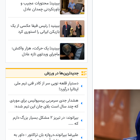
ببینید| محتویات عجیب و
باورنکردنی چمدان عادل
فردوسی‌پور در یک سفر خارجی؛
کسی حدسش را هم نمی‌زد!
ببینید | رئیس فیفا عکسی از یک
بازیکن ایرانی را استوری کرد
ببینید| یک حرکت، هزار واکنش؛
ماجرای ویدئوی تازه عادل
فردوسی‌پور و وزیر ارشاد در
مراسم ختم اکبر عبدی چیست؟
جدید‌ترین‌ها در ورزش
دستیار قلعه نویی سر از کادر فنی تیم ملی
ایتالیا درآورد!
هشدار جدی سرمربی پرسپولیس برای موردی
که چند سال است بلای جان این تیم شده:
بفهمم برخورد جدی می‌کنم
بیرانوند: در تبریز 2 مشکل بسیار بزرگ دارم
که ....
علیرضا بیرانوند،دروازه بان تراکتور : داور به