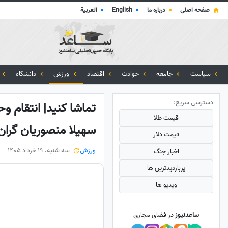
صفحه اصلی
●
درباره ما
●
English
●
العربية
سیاست
جامعه
حوادث
اقتصاد
ورزش
دانشگاه
دسترسی سریع:
تماشا کنید| انتقام و
قیمت طلا
سهیلا منصوریان گران
قیمت دلار
ورزش
سه شنبه، 19 خرداد 1405
اخبار جنگ
پربازدید‌ترین ها
ویدیو ها
ساعدنیوز
در فضای مجازی