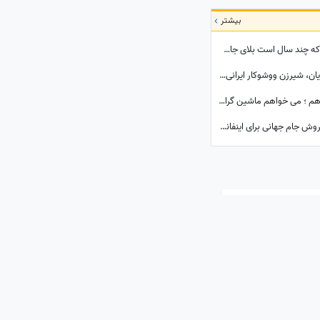
بیشتر
هشدار جدی سرمربی پرسپولیس برای موردی که چند سال است بلای جان این تیم شده: بفهمم برخورد جدی می‌کنم
نگاهی به چیدمان منزل شیک شهربانو منصوریان، شیرزن ووشوکار ایرانی/از مبلمان مدرن و پرده اعیانی تا فرش آبی فیروزه‌ای
مهدی طارمی: برای علی دایی سرم را هم می دهم ؛ می خواهم ماشین گران قیمتم را ....
عذرخواهی رئیس فیفا هم دیگر فایده ندارد! فروش جام جهانی برای اینفانتینو گران تمام شد