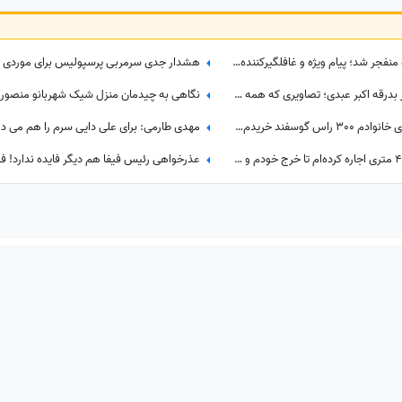
ببینید| روزی که با یک خبر غیرمنتظره منفجر شد؛ پیام ویژه و غافلگیرکننده یامال، ستاره تیم اسپانیا برای دختر 28 ساله داور صداتو چه بود؟
ببینید| استایل خاص «عقاب آسیا» در بدرقه اکبر عبدی؛ تصاویری که همه درباره‌شان صحبت می‌کنند
علیرضا بیرانوند دروازه‌بان تراکتور: برای خانوادم 300 راس گوسفند خریدم/به عنوان یک چوپان همیشه سنگ در دستانم بود تا از گوسفندان مراقبت کنم
عابدزاده: من یک مغازه ساندویچی 40 متری اجاره کرده‌ام تا خرج خودم و بچه ها را بدهم، سرپرستی 50 تا بچه را در بهزیستی بر عهده دارم و...