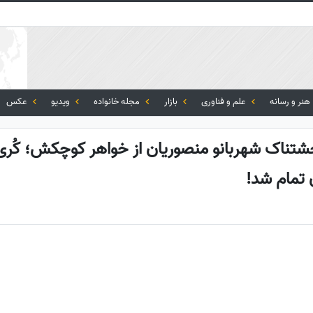
هنر و رسانه
علم و فناوری
بازار
مجله خانواده
ویدیو
عکس
حشتناک شهربانو منصوریان از خواهر کوچکش؛ کُری‌
 تمام شد!