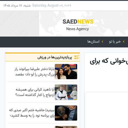
Saturday, August 08, 2026
شنبه، 17 مرداد 1405
خبر با تو
استان‌ها
پربازدید‌ترین‌ها در ورزش
خوانی که برای
بارانا دختر علیرضا بیرانوند راز
بزرگ پدرش را لو داد؛ مقصد
بعدی بیرانوند مشخص شد؟
آیا ناهید کیانی برای همیشه
ازدواج را کنار گذاشته است؟
ببینید| حاشیه ختم اکبر عبدی که
پای برنامه نود را به وسط کشید؛
فردوسی‌پور به دستبوسی وزیر چه
واکنشی نشان داد؟