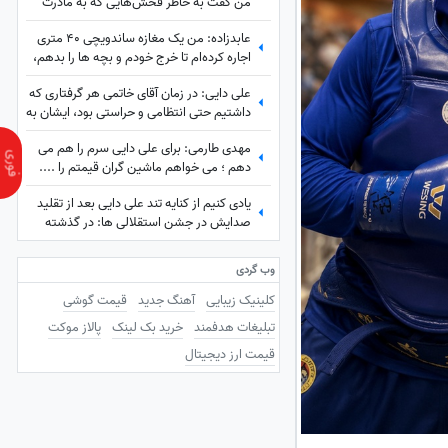
من گفت به خاطر فُحش‌هایی که به مادرت
میدن بهت کارت نمیدم!/ ما حواله ماشین
عابدزاده: من یک مغازه ساندویچی 40 متری
نگرفتیم
اجاره کرده‌ام تا خرج خودم و بچه ها را بدهم،
سرپرستی 50 تا بچه را در بهزیستی بر عهده
علی دایی: در زمان آقای خاتمی هر گرفتاری‌ که
دارم و...
داشتیم حتی انتظامی و حراستی بود، ایشان به
راحتی حل می‌کردند درباره پاداش هم به تمام
مهدی طارمی: برای علی دایی سرم را هم می
قولشان عمل کردند و...
دهم ؛ می خواهم ماشین گران قیمتم را ....
یادی کنیم از کنایه تند علی دایی بعد از تقلید
صدایش در جشن استقلالی ها: در گذشته
پادشاهان دلقک‌هایی داشتند که وظیفه‌شان
تقلید صدا و خنداندن مردم بود+عکس
وب گردی
کلینیک زیبایی
آهنگ جدید
قیمت گوشی
تبلیغات هدفمند
خرید بک لینک
پالاز موکت
قیمت ارز دیجیتال