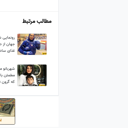
مطالب مرتبط
رونمایی ش
جهان از د
غذای ساده
مطمئن باش
که گرون ن
اس