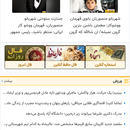
شهربانو منصوریان بانوی قهرمان
جسارت ستودنی شهربانو
ووشوکار: مطمئن باشین بنزین
منصوریان، قهرمان ووشو کار
گرون نمیشه/ ان شاالله که گرون
ایرانی: منتظر باشید، رئیس جمهور
نمیشه!
بعدی خودمم!
استخاره آنلاین
فال حافظ آنلاین
فال امروز
ورزش
بیشتر
ببینید| یک حرکت، هزار واکنش؛ ماجرای ویدئوی تازه عادل فردوسی‌پور و وزیر ارشاد در مراسم ختم اکبر عبدی چیست؟
تماشا کنید| افشاگری طلایی میثاقی؛ رازهای پنهان و پشت‌پرده عجیب از زندگی عادل فردوسی‌پور که تا امروز نشنیده بودید!
مدرک دکتری علیرضا بیرانوند زیر ذره‌بین؛ دانشگاه آزاد پاسخ می‌دهد
مقصد جدید کاپیتان سابق قرمزها مشخص شد؛ عالیشاه به کدام تیم شهرستانی پیوست؟