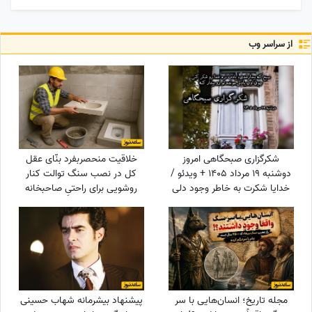
از سراسر وب
شکرگزاری صبحگاهی امروز
خلاقیت منحصربفرد بنّای عقل
دوشنبه 19 مرداد 1405 + ویدئو /
کل در نصب سنگ توالت کنار
خدایا شکرت به خاطر وجود دلی
روشویی برای راحتیِ صاحبخانه
که هیچ وقت بد کسی رو
مرزهای معماری رو کیلومترها
نخواست
جابجا کرد+ عکس/ و هنری که
نزد بناها هست و بس😂
مجله تاریخ؛ انسان‌هایی با سر
پیشنهاد بیشرمانه شهاب حسینی