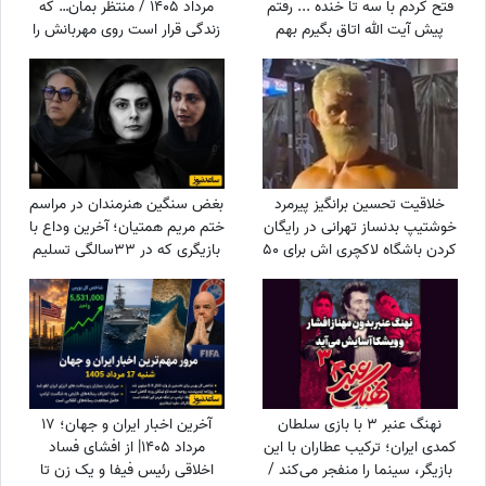
فتح کردم با سه تا خنده ... رفتم
مرداد 1405 / منتظر بمان… که
پیش آیت الله اتاق بگیرم بهم
زندگی قرار است روی مهربانش را
اتاق ندادن گفتن ریش نداری..
به تو نشان دهد. خبرهای خوش،
خندوندمش با این خنده قانون
در راه‌اند
عمامه و ریش رفت هوا..😂👌
خلاقیت تحسین برانگیز پیرمرد
بغض سنگین هنرمندان در مراسم
خوشتیپ بدنساز تهرانی در رایگان
ختم مریم همتیان؛ آخرین وداع با
کردن باشگاه لاکچری اش برای 50
بازیگری که در 33سالگی تسلیم
سال به بالا حماسه آفرید +فیلم/
سرطان شد / از سامان صفاری و
عجب استایلی داری آقا محتشم
ستاره اسکندری تا مسعود
خودت یک پا هادی چوپان هستی
فراستی و هانیه غلامی در سوگ
بازیگر فقید
نهنگ عنبر 3 با بازی سلطان
آخرین اخبار ایران و جهان؛ 17
کمدی ایران؛ ترکیب عطاران با این
مرداد 1405| از افشای فساد
بازیگر، سینما را منفجر می‌کند /
اخلاقی رئیس فیفا و یک زن تا