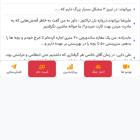
بیرانوند: در تبریز 2 مشکل بسیار بزرگ دارم که ....
علیرضا بیرانوند،دروازه بان تراکتور : داور به من گفت به خاطر فُحش‌هایی که به
مادرت میدن بهت کارت نمیدم!/ ما حواله ماشین نگرفتیم
عابدزاده: من یک مغازه ساندویچی 40 متری اجاره کرده‌ام تا خرج خودم و بچه ها را
بدهم، سرپرستی 50 تا بچه را در بهزیستی بر عهده دارم و...
علی دایی: در زمان آقای خاتمی هر گرفتاری‌ که داشتیم حتی انتظامی و حراستی بود،
ایشان به راحتی حل می‌کردند درباره پاداش هم به تمام قولشان عمل کردند و...
مهدی طارمی: برای علی دایی سرم را هم می دهم ؛ می خواهم ماشین گران قیمتم را
ویدیو ها
اخبار جنگ
پربازدید‌ترین
قیمت طلا
فضای‌مجازی
....
وب گردی
تبلیغات هدفمند
آهنگ جدید
قیمت ارز دیجیتال
پالاز موکت
قیمت گوشی
کلینیک زیبایی
خرید بک لینک
طراحی و توسعه توسط
ساعدنیوز