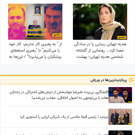
جایگزین مهناز افشار کیست؟
سوژه شدن جوراب‌های شهباز
شریف
هدیه تهرانی زیبایی را در سادگی
از " به رهبری کار نداریم، کار خود
معنا کرد... رونمایی از گلخانه
را می‌کنیم" تا "رهبری استعفای
شخصی هدیه تهرانی؛ بهشت
پزشکیان را می‌پذیرد!" / این‌ها به
شمعدانی‌های رنگی خانم بازیگر
نفع چه کسی کار می‌کنند؟
همه را شگفت‌زده کرد!
پربازدید‌ترین‌ها در ورزش
افشاگری بی‌پرده علیرضا جهانبخش از دوش‌های اشتراکی در رختکن
هلند با بی‌توجهی به اصول اخلاقی: معذب می‌شدم!
ببینید | رئیس فیفا عکسی از یک بازیکن ایرانی را استوری کرد