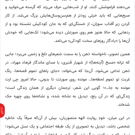
می‌دهند فراموشش کنند. او از شب‌هایی حرف می‌زند که گرسنه می‌خوابید و
صبح‌هایی که باید خیلی زودتر از هم‌سن‌وسال‌هایش بزرگ می‌شد. از کار
کردن زیر آفتاب سوزان، از خستگی‌ای که به جان کودکیش نشسته بود و از
ردهایی که حالا هنوز هم روی صورتش دیده می‌شود؛ لک‌هایی که خودش
آن‌ها را «یادگار روزهای سخت کودکی» می‌نامد.
همین تصویر، ناخواسته ذهن را به سمت شعرهای تلخ و زخمی می‌برد؛ جایی
که ترانه «مسخ (آینه‌ها)» از شهیار قنبری، با صدای ماندگار فرهاد مهراد، در
ذهن تداعی می‌شود. آن‌جا که می‌خواند: «جای پاهای تموم قصه‌ها، رنگ
غربت تو تموم لحظه‌ها… مونده روی صورتت تا بدونی، حالا امروز چی ازت
مونده به جا…»؛ گویی این شعر، ترجمان دیگری از همان زندگی است؛
زندگی‌ای که در آن رنج، تبدیل به نشانه شده، و نشانه‌ها روی چهره حک
شده‌اند.
در این میان، خودِ روایت الهه منصوریان، بیش از آن‌که صرفاً یک خاطره
شخصی باشد، تبدیل به تصویری از یک طبقه اجتماعی و یک نسل می‌شود؛
نسلی که در سکوت، بزرگ شد، کار کرد، و رؤیاهایش را نه در آسایش، بلکه