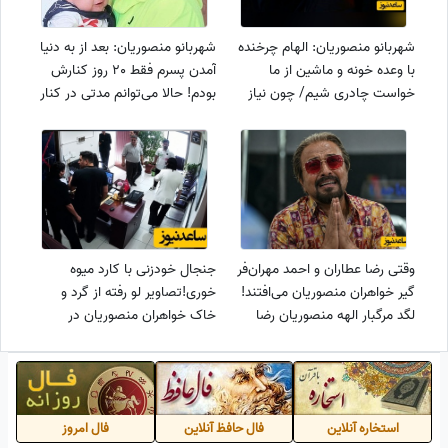
شهربانو منصوریان: الهام چرخنده
شهربانو منصوریان: بعد از به دنیا
با وعده خونه و ماشین از ما
آمدن پسرم فقط 20 روز کنارش
خواست چادری شیم/ چون نیاز
بودم! حالا می‌توانم مدتی در کنار
مالی داشتیم ....
پسرم باشم و جبران روز‌هایی که
نبودم را بکنم
وقتی رضا عطاران و احمد مهران‌فر
جنجال خودزنی با کارد میوه
گیر خواهران منصوریان می‌افتند!
خوری!تصاویر لو رفته از گرد و
لگد مرگبار الهه منصوریان رضا
خاک خواهران منصوریان در
عطاران را دو متر به عقب پرتاب
فدراسیون ووشو! دوربین‌های
کرد! تا درس عبرتی بشه برای بقیه
مداربسته چه فاجعه‌ای را ثبت
کردند؟
استخاره آنلاین
فال حافظ آنلاین
فال امروز