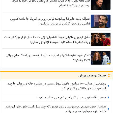
آقای قلعه‌نویی! آیا حاضرید بخشی از پاداش نجومی خود را صرف
بازسازی ایران کنید؟+فیلم
اعتراف بامزه علیرضا بیرانوند: لباس زیرم در آمریکا جا ماند؛ کمپین
قیاسی برای پس گرفتن لباس‌ زیر بازیکنان!
عشق ابدی رومانیایی جواد کاظمیان؛ زنی که 20 سال از او بزرگ‌تر است
و یک دختر 25 ساله دارد! حوصله ازدواج را ندارم!
تشکر غیرمنتظره شکیرا از امباپه؛ ستاره فرانسه برای آهنگ جام جهانی
2026 چه کرد؟
جدید‌ترین‌ها در ورزش
رونمایی از عمارت 100 میلیون دلاری لیونل مسی در میامی؛ خانه‌ای رویایی با چند
استخر، سینمای خانگی و گاراژ بزرگ!
دستیار قلعه نویی سر از کادر فنی تیم ملی ایتالیا درآورد!
هشدار جدی سرمربی پرسپولیس برای موردی که چند سال است بلای جان این تیم
شده: بفهمم برخورد جدی می‌کنم