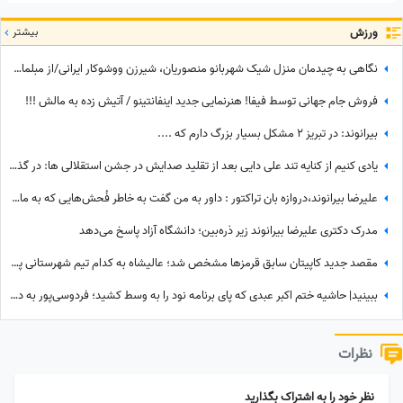
ورزش
بیشتر
نگاهی به چیدمان منزل شیک شهربانو منصوریان، شیرزن ووشوکار ایرانی/از مبلمان مدرن و پرده اعیانی تا فرش آبی فیروزه‌ای
فروش جام جهانی توسط فیفا! هنرنمایی جدید اینفانتینو / آتیش زده به مالش !!!
بیرانوند: در تبریز 2 مشکل بسیار بزرگ دارم که ....
یادی کنیم از کنایه تند علی دایی بعد از تقلید صدایش در جشن استقلالی ها: در گذشته پادشاهان دلقک‌هایی داشتند که وظیفه‌شان تقلید صدا و خنداندن مردم بود+عکس
علیرضا بیرانوند،دروازه بان تراکتور : داور به من گفت به خاطر فُحش‌هایی که به مادرت میدن بهت کارت نمیدم!/ ما حواله ماشین نگرفتیم
مدرک دکتری علیرضا بیرانوند زیر ذره‌بین؛ دانشگاه آزاد پاسخ می‌دهد
مقصد جدید کاپیتان سابق قرمزها مشخص شد؛ عالیشاه به کدام تیم شهرستانی پیوست؟
ببینید| حاشیه ختم اکبر عبدی که پای برنامه نود را به وسط کشید؛ فردوسی‌پور به دستبوسی وزیر چه واکنشی نشان داد؟
نظرات
نظر خود را به اشتراک بگذارید