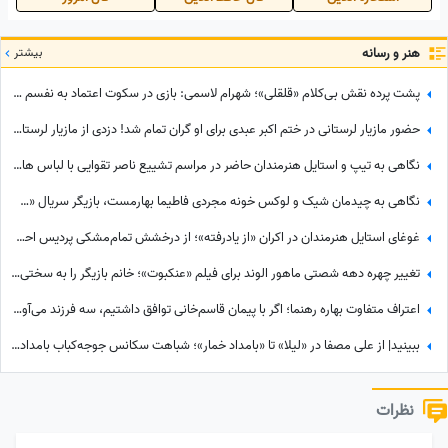
هنر و رسانه
بیشتر
پشت پرده نقش بی‌کلام «قلقلی»؛ شهرام لاسمی: بازی در سکوت اعتماد به نفسم را از من گرفت! مدیون این بازیگر معروف هستم، دستاشو می‌بوسم، دخترم خیلی به من کمک کرد+ویدئو
حضور مازیار لرستانی در ختم اکبر عبدی برای او گران تمام شد! دزدی از مازیار لرستانی اونم تو روز روشن!
نگاهی به تیپ و استایل هنرمندان حاضر در مراسم تشییع ناصر تقوایی با لباس های رنگی و سفید به سفارش همسر آن مرحوم/ محسن شریفیان، شهاب حسینی، مارال بنی آدم، ستاره اسکندری و...
نگاهی به چیدمان شیک و لوکس خونه مجردی فاطیما بهارمست، بازیگر سریال «صفا با خانواده» / از مبلمان کلاسیک و پرده‌های اعیانی تا کتاب‌خونه و ...
غوغای استایل هنرمندان در اکران «از یادرفته»؛ از درخشش تمام‌مشکی پردیس احمدیه و آزیتا حاجیان تا تیپ اسپورت سینا مهراد و مجید مظفری
تغییر چهره دهه شصتی ماهور الوند برای فیلم «عنکبوت»؛ خانم بازیگر را به سختی می‌توان شناخت + عکس
اعتراف متفاوت بهاره رهنما؛ اگر با پیمان قاسم‌خانی توافق داشتیم، سه فرزند می‌آوردم/ تصمیم تازه برای ازدواج
ببینید| از علی مصفا در «لیلا» تا «بامداد خمار»؛ شباهت سکانس جوجه‌کباب بامداد خمار و لیلا سوژه شد
نظرات