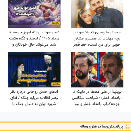
محمدرضا رهبری «جواد جوادیِ
تعبیر خواب روزانه امروز جمعه 16
بچه مهندس»: همسرم مشاور
مرداد 1405 / لبخند و نگاه مثبت
خوبی برای من است، خط قرمز
شما می‌تواند حال خودتان و
من خانوادمه/عروسی خواهرم
اطرافیانتان را بهتر کند
دائم استرس داشتم که مبادا
فیلم یا عکسی از من گرفته شود
و بعدا برای من دردسر ایجاد کند!
ببینید| از علی مصفا در «لیلا» تا
ادعای حسن روحانی درباره نظر
«بامداد خمار»؛ شباهت سکانس
رهبر انقلاب درباره جنگ / آقای
جوجه‌کباب بامداد خمار و لیلا
شهید ایران به دنبال جنگ با
سوژه شد
آمریکا بود؟
پربازدید‌ترین‌ها در هنر و رسانه