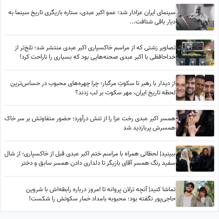
سینمای ایران عزادار شد؛ عمو اکبر عبدی، ستاره بازیگری تاریخ سینما به
دیار باقی شتافت...
تصاویر زشتی که از مراسم خاکسپاری اکبر عبدی منتشر شد؛ تلخ‌تر از
خداحافظی با اکبر عبدی صحنه‌هایی بود که بسیاری را ناراحت کرد!
از دیدار با رهبر تا سکوتِ مرگبار؛ چرا چهره‌های محبوب در حساس‌ترین
لحظه تاریخ ایران، مهر سکوت بر لب زدند؟
همسر اکبر عبدی رخت عزا را از تنش درآورد؛ حضور متفاوتش بر سر خاک
همسرش پربازدید شد
ببینید| لحظاتی همراه با مراسم ختم اکبر عبدی قبل از خاکسپاری؛ از شال
سفید رنگ همسر آقای بازیگر تا دلداری دادن همسر سابق و دختر
محمدرضا شریفی‌نیا
تماشا کنید| آنچه ترلان پروانه تا امروز درباره رابطه‌اش با شروین
حاجی‌پور نگفته بود؛ محبوبه بامداد خمار سکوتش را شکست!