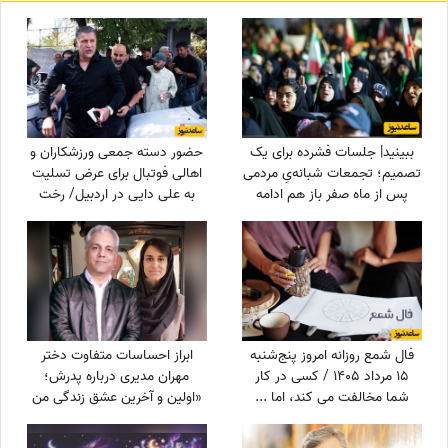
ببینید| جلسات فشرده برای یک
حضور دسته جمعی ورزشکاران و
تصمیم؛ تجمعات شبانه‌یِ مردمی
اهالی فوتبال برای عرض تسلیت
پس از ماه صفر باز هم ادامه
به علی دایی در اردبیل/ رخت
دارد؟
عزای شهریار فوتبال ایران در مقام
اقوام درجه یک+عکس
فال شمع روزانه امروز پنج‌شنبه
ابراز احساسات متفاوت دختر
15 مرداد 1405 / کسی در کار
مهران مدیری درباره پدرش؛
شما مخالفت می کند، اما ...
«اولین و آخرین عشق زندگی من
بابامه» + ویدئو