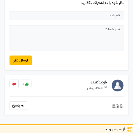
نظر خود را به اشتراک بگذارید
ارسال نظر
بازدیدکننده
0
3 هفته پیش
پاسخ
🙃🫠👏
از سراسر وب