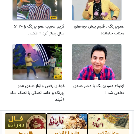
عموپورنگ : قلبم پیش بچه‌های
گریم عجیب عمو پورنگ را 5220
میناب جامانده
سال پیرتر کرد + عکس
ازدواج عمو پورنگ با دختر هندی
غوغای رقص و آواز هندی عمو
قطعی شد !
پورنگ و حامد آهنگی با آهنگ شاد
+فیلم
استخاره آنلاین
فال حافظ آنلاین
فال امروز