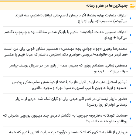
جدید‌ترین‌ها در هنر و رسانه
اعتراف متفاوت بهاره رهنما؛ اگر با پیمان قاسم‌خانی توافق داشتیم، سه فرزند
می‌آوردم/ تصمیم تازه برای ازدواج
اعتراف صمیمی حدیث فولادوند؛ مادرم با بازیگر شدنم مخالف بود و چپ‌چپ نگاهم
می‌کرد! + ویدئو
محمدرضا رهبری «جواد جوادیِ بچه مهندس»: همسرم مشاور خوبی برای من است،
خط قرمز من خانوادمه/عروسی خواهرم دائم استرس داشتم که مبادا فیلم یا عکسی
از من گرفته شود و بعدا برای من دردسر ایجاد کند!
مصطفی زمانی: مطمئنم روزی که بمیرم، همه از بازی من در سریال یوسف پیامبر
حرف می‌زنند... +ویدیو
غوغای استایل هنرمندان در اکران «از یادرفته»؛ از درخشش تمام‌مشکی پردیس
احمدیه و آزیتا حاجیان تا تیپ اسپورت سینا مهراد و مجید مظفری
حضور مازیار لرستانی در ختم اکبر عبدی برای او گران تمام شد! دزدی از مازیار
لرستانی اونم تو روز روشن!
حسادت کودکانه دختربچه جورجینا به انگشتر نامزدی چند میلیون یورویی مادرش که
رونالدو به او هدیه داده بود!
«روایتی از فاطمه شکری که اشک همه را درآورد؛ برنده بلیت لاتاری قدیم که همه