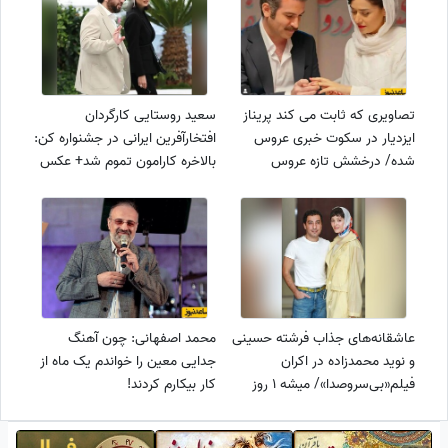
تصاویری که ثابت می کند پریناز
سعید روستایی کارگردان
ایزدیار در سکوت خبری عروس
افتخارآفرین ایرانی در جشنواره کن:
شده/ درخشش تازه عروس
بالاخره کارامون تموم شد+ عکس
سینمای ایران با تیپ و استایل
کلاسیک مرلین مونرویی
عاشقانه‌های جذاب فرشته حسینی
محمد اصفهانی: چون آهنگ
و نوید محمدزاده در اکران
جدایی معین را خواندم یک ماه از
فیلم«بی‌سروصدا»/ میشه 1 روز
کار بیکارم کردند!
جذاب نباشی😍