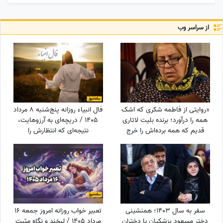
از سراسر وب
«روایتی از فاطمه شکری که اشک
فال انبیاء روزانه پنج‌شنبه 8 مرداد
همه را درآورد؛ برنده بلیت لاتاری
1405 / دریچه‌ای به آرزوهایت،
قدیم که همه برده‌اش را خرج
نتیجه‌ای که انتظارش را
دیگران کرد، اکنون بی‌مهری
می‌کشیدی در راه است، یک
می‌بیند!»
فرصت طلایی، یک لحظه تغییر
زندگی
سفر به سال 1403؛ همنشینی
تعبیر خواب روزانه امروز جمعه 16
دختر مسعود پزشکیان با دختران
مرداد 1405 / لبخند و نگاه مثبت