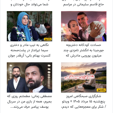
حاج قاسم سلیمانی در مراسم
شما می‌تواند حال خودتان و
تنفیذ ریاست جمهوری+عکس
اطرافیانتان را بهتر کند
حسادت کودکانه دختربچه
نگاهی به تیپ مادر و دختری
جورجینا به انگشتر نامزدی چند
سیما تیرانداز در پشت‌صحنه
میلیون یورویی مادرش که
کنسرت بهنام بانی؛ آن‌قدر جوان
رونالدو به او هدیه داده بود!
که همه گفتند خواهرش است! +
عکس
شکرگزاری صبحگاهی امروز
مصطفی زمانی: مطمئنم روزی که
پنج‌شنبه 15 مرداد 1405 + ویدئو
بمیرم، همه از بازی من در سریال
/ شکر برای معجزه‌هایی که دیدم،
یوسف پیامبر حرف می‌زنند...
برای نعمت‌هایی که هنوز
+ویدیو