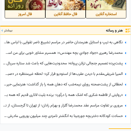
استخاره آنلاین
فال حافظ آنلاین
فال امروز
هنر و رسانه
بیشتر
نگاهی به تیپ و استایل هنرمندان حاضر در مراسم تشییع ناصر تقوایی با لباس های رنگی و سفید به سفارش همسر آن مرحوم/ محسن شریفیان، شهاب حسینی، مارال بنی آدم، ستاره اسکندری و...
محمدرضا رهبری «جواد جوادیِ بچه مهندس»: همسرم مشاور خوبی برای من است، خط قرمز من خانوادمه/عروسی خواهرم دائم استرس داشتم که مبادا فیلم یا عکسی از من گرفته شود و بعدا برای من دردسر ایجاد کند!
پشت‌پرده تصمیم جنجالی ترلان پروانه؛ محدودیت‌هایی که باعث شد ستاره سریال «بامداد خمار» دور رفیق‌بازی را خط بکشد!
المیرا شریفی‌مقدم با دیدن عقرب‌ها از استودیو فرار کرد؛ لحظه غیرمنتظره در «صبحانه ایرانی» + ویدئو
لحظاتی از پشت‌صحنه رویای نیمه‌شب که دهان همه را باز گذاشت؛ هنرنمایی حیرت‌انگیز و جانانه روزبه حصاری بدون بدلکار!+ویدیو
«روایتی از فاطمه شکری که اشک همه را درآورد؛ برنده بلیت لاتاری قدیم که همه برده‌اش را خرج دیگران کرد، اکنون بی‌مهری می‌بیند!»
مروری بر تفاوت مراسم عقد محمدرضا گلزار و بهرام رادان؛ از تهران تا گرجستان، از نگاه عاشقانه رادان به مینا تا نگاه رو به آسمان گلزار هنگام خطبه عقد + عکس
حسادت کودکانه دختربچه جورجینا به انگشتر نامزدی چند میلیون یورویی مادرش که رونالدو به او هدیه داده بود!