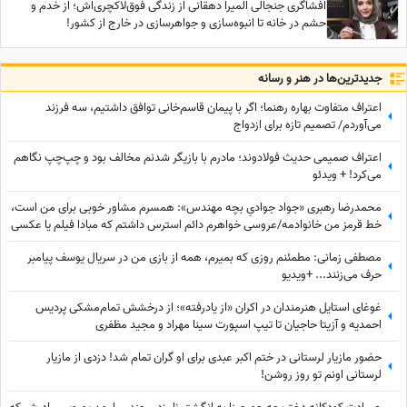
افشاگری جنجالی المیرا دهقانی از زندگی فوق‌لاکچری‌اش؛ از خدم و
حشم در خانه تا انبوه‌سازی و جواهرسازی در خارج از کشور!
جدید‌ترین‌ها در هنر و رسانه
اعتراف متفاوت بهاره رهنما؛ اگر با پیمان قاسم‌خانی توافق داشتیم، سه فرزند
می‌آوردم/ تصمیم تازه برای ازدواج
اعتراف صمیمی حدیث فولادوند؛ مادرم با بازیگر شدنم مخالف بود و چپ‌چپ نگاهم
می‌کرد! + ویدئو
محمدرضا رهبری «جواد جوادیِ بچه مهندس»: همسرم مشاور خوبی برای من است،
خط قرمز من خانوادمه/عروسی خواهرم دائم استرس داشتم که مبادا فیلم یا عکسی
از من گرفته شود و بعدا برای من دردسر ایجاد کند!
مصطفی زمانی: مطمئنم روزی که بمیرم، همه از بازی من در سریال یوسف پیامبر
حرف می‌زنند... +ویدیو
غوغای استایل هنرمندان در اکران «از یادرفته»؛ از درخشش تمام‌مشکی پردیس
احمدیه و آزیتا حاجیان تا تیپ اسپورت سینا مهراد و مجید مظفری
حضور مازیار لرستانی در ختم اکبر عبدی برای او گران تمام شد! دزدی از مازیار
لرستانی اونم تو روز روشن!