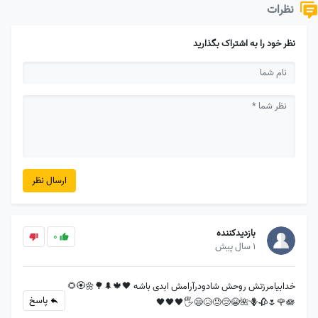
نظرات
نظر خود را به اشتراک بگذارید
ارسال نظر
بازدیدکننده
0
1 سال پیش
خدابیامرزتش روحش شادودرآرامش ابدی باشه 🖤🍁🌲🌳🌼🏵🌻
پاسخ
🪻🥀🌷🌹🪷🌺😭😢😓😥😪🖐🖤🖤🖤