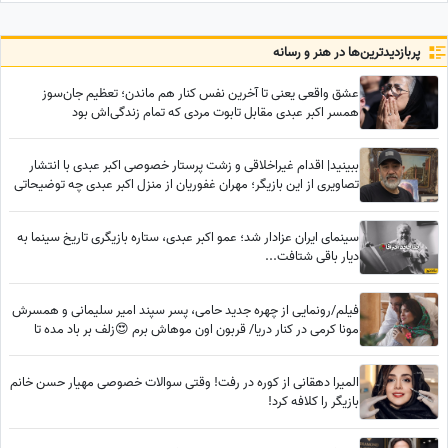
ندیده‌ام، و برای آرزوهایی که
همین حالا در مسیر رسیدن به
پربازدید‌ترین‌ها در هنر و رسانه
من هستند
عشق واقعی یعنی تا آخرین نفس کنار هم ماندن؛ تعظیم جان‌سوز
همسر اکبر عبدی مقابل تابوت مردی که تمام زندگی‌اش بود
ببینید| اقدام غیراخلاقی و زشت پرستار خصوصی اکبر عبدی با انتشار
تصاویری از این بازیگر؛ مهران غفوریان از منزل اکبر عبدی چه توضیحاتی
داد؟
سینمای ایران عزادار شد؛ عمو اکبر عبدی، ستاره بازیگری تاریخ سینما به
دیار باقی شتافت...
فیلم/رونمایی از چهره جدید حامی، پسر سپند امیر سلیمانی و همسرش
مونا کرمی در کنار دریا/ قربون اون موهاش برم 😍زلف بر باد مده تا
ندهی بر بادم
المیرا دهقانی از کوره در رفت! وقتی سوالات خصوصی مهیار حسن خانم
بازیگر را کلافه کرد!