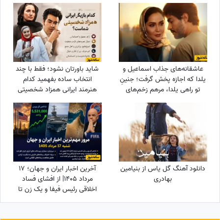
و سرمایه گذاری داری ...
عاشقانه‌های جذاب اسماعیل و
شاید باورتان نشود؛ فقط با چند
یلدا که اجازه پخش گرفت؛ جنینِ
انتخاب ساده بفهمید کدام
تو راهی یلدا، مرهم زخم‌های
هنرمند ایرانی همزاد شخصیتی
سینا مهراد شد!
شماست! از شوخ‌طبعی نعیمه
نظام‌دوست تا احساسات عمیق
شهاب حسینی؛ شما شبیه
کدام‌یک هستید؟
دانلود آهنگ گل یاس از بنیامین
آخرین اخبار ایران و جهان؛ 17
بهادری
مرداد 1405| از افشای فساد
اخلاقی رئیس فیفا و یک زن تا
سوژه شدن جوراب‌های شهباز
شریف