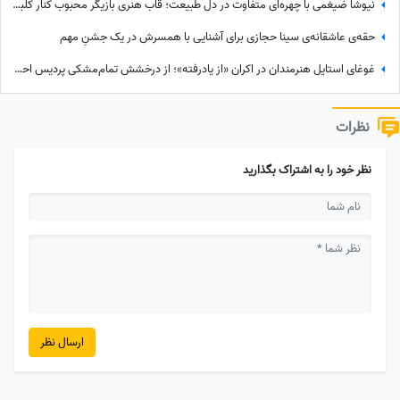
نیوشا ضیغمی با چهره‌ای متفاوت در دل طبیعت؛ قاب هنری بازیگر محبوب کنار کلبه چوبی
حقه‌ی عاشقانه‌ی سینا حجازی برای آشنایی با همسرش در یک جشنِ مهم
غوغای استایل هنرمندان در اکران «از یادرفته»؛ از درخشش تمام‌مشکی پردیس احمدیه و آزیتا حاجیان تا تیپ اسپورت سینا مهراد و مجید مظفری
نظرات
نظر خود را به اشتراک بگذارید
ارسال نظر