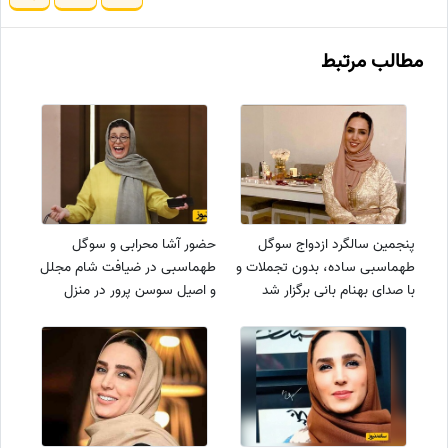
مطالب مرتبط
پنجمین سالگرد ازدواج سوگل
حضور آشا محرابی و سوگل
طهماسبی ساده، بدون تجملات و
طهماسبی در ضیافت شام مجلل
با صدای بهنام بانی برگزار شد
و اصیل سوسن پرور در منزل
+ویدیو/ خوشبخت بشین و
شخصی/چلو مرغ مجلسی به
عشقتون ابدی😍
سبک سوسن پرور