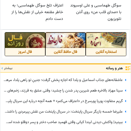
سوگل طهماسبی و علی اوسیوند
اعتراف تلخ سوگل طهماسبی؛ به
با «صدای قلب من» روی آنتن
خاطر مقنعه خیلی از نقش‌ها را از
تلویزیون
دست دادم
استخاره آنلاین
فال حافظ آنلاین
فال امروز
هنر و رسانه
بیشتر
عاشقانه‌های جذاب اسماعیل و یلدا که اجازه پخش گرفت؛ جنینِ تو راهی یلدا، مرهم زخم‌های سینا مهراد شد!
سینا مهراد بالاخره طعم شیرین پدر شدن را چشید؛ وقتی عشق به فرزند، زخم‌های کهنه را شست و در نهایت همان چیزی نصیبش شد که مردها از زندگی می‌خواهند!
گریم متفاوت پوریا پورسرخ در «اعتراف می‌کنم» + همه آنچه درباره این سریال پلیسی باید بدانید
علیرضا خمسه بازیگر سریال پایتخت: در سریال پایتخت من نقش پیرمردی را داشتم که هیچ دیالوگی نداشت! پنجعلی از طریق نگاهش با مردم حرف می زد
ببینید| واکنش دیدنی لیندا کیانی وقتی فهمید صاحب دختر و پسر دوقلو شده است؛ حس عجیبی داشتم چون فهمیدم پسرم یه...