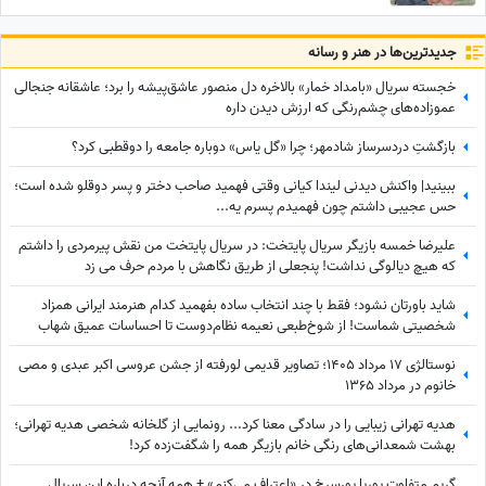
جدید‌ترین‌ها در هنر و رسانه
خجسته سریال «بامداد خمار» بالاخره دل منصور عاشق‌پیشه را برد؛ عاشقانه جنجالی
عموزاده‌های چشم‌رنگی که ارزش دیدن داره
بازگشتِ دردسرساز شادمهر؛ چرا «گل یاس» دوباره جامعه را دو‌قطبی کرد؟
ببینید| واکنش دیدنی لیندا کیانی وقتی فهمید صاحب دختر و پسر دوقلو شده است؛
حس عجیبی داشتم چون فهمیدم پسرم یه...
علیرضا خمسه بازیگر سریال پایتخت: در سریال پایتخت من نقش پیرمردی را داشتم
که هیچ دیالوگی نداشت! پنجعلی از طریق نگاهش با مردم حرف می زد
شاید باورتان نشود؛ فقط با چند انتخاب ساده بفهمید کدام هنرمند ایرانی همزاد
شخصیتی شماست! از شوخ‌طبعی نعیمه نظام‌دوست تا احساسات عمیق شهاب
حسینی؛ شما شبیه کدام‌یک هستید؟
نوستالژی 17 مرداد 1405؛ تصاویر قدیمی لورفته از جشن عروسی اکبر عبدی و مصی
خانوم در مرداد 1365
هدیه تهرانی زیبایی را در سادگی معنا کرد... رونمایی از گلخانه شخصی هدیه تهرانی؛
بهشت شمعدانی‌های رنگی خانم بازیگر همه را شگفت‌زده کرد!
گریم متفاوت پوریا پورسرخ در «اعتراف می‌کنم» + همه آنچه درباره این سریال