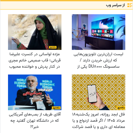
از سراسر وب
لیست ارزان‌ترین تلویزیون‌هایی
مژده لواسانی در کنسرت علیرضا
که ارزش خریدن دارند /
قربانی؛ قاب صمیمی خانم مجری
سامسونگ DU8000 یکی از
در کنار پدرش و خواننده محبوب
ارزانترین تلویزیون‌های بازار
فال ابجد روزانه، امروز یک‌شنبه18
آقای ظریف از بمب‌های آمریکایی
مرداد 1405 / اگر قصد ازدواج و یا
که در دانشگاه تهران گفتید چه
معامله ای داری و یا قصد شراکت
خبر؟!