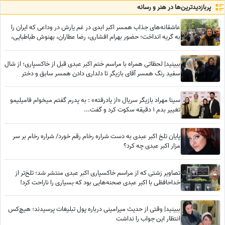
پربازدید‌ترین‌ها در هنر و رسانه
عاشقانه‌های جذاب همسر اکبر ابدی در غم یارش در وداعی که ایران را
به گریه انداخت؛ حضور بهرام افشاری، رضا عطاران، بهنوش طباطبایی،
محسن کیایی، بهاره رهنما و... در مراسم تشییع مرد خنده‌های ایران
ببینید| لحظاتی همراه با مراسم ختم اکبر عبدی قبل از خاکسپاری؛ از شال
سفید رنگ همسر آقای بازیگر تا دلداری دادن همسر سابق و دختر
محمدرضا شریفی‌نیا
سینا مهراد بازیگر سریال «از یادرفته» : به پدرم گفتم میخوام فامیلیمو
تغییر بدم 1 دقیقه سکوت کرد و گفت...
پایان تلخ اکبر عبدی به دست شراره رخام رقم خورد/ شراره رخام بر سر
مزار اکبر عبدی چه کرد؟
تصاویر زشتی که از مراسم خاکسپاری اکبر عبدی منتشر شد؛ تلخ‌تر از
خداحافظی با اکبر عبدی صحنه‌هایی بود که بسیاری را ناراحت کرد!
ببینید| وقتی از حدیث میرامینی درباره پول تبلیغات پرسیدند؛ هیچ‌کس
انتظار این جواب را نداشت