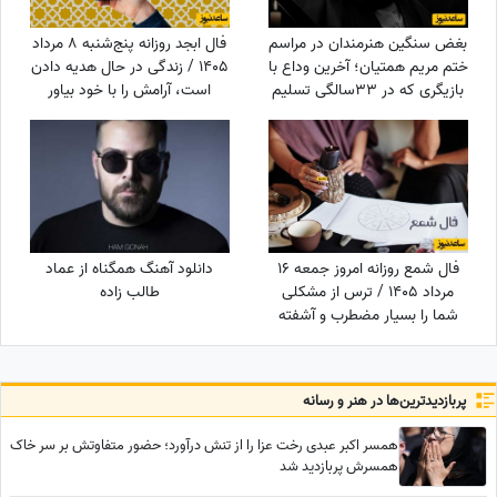
بغض سنگین هنرمندان در مراسم
فال ابجد روزانه پنج‌شنبه 8 مرداد
ختم مریم همتیان؛ آخرین وداع با
1405 / زندگی در حال هدیه دادن
بازیگری که در 33سالگی تسلیم
است، آرامش را با خود بیاور
سرطان شد / از سامان صفاری و
ستاره اسکندری تا مسعود
فراستی و هانیه غلامی در سوگ
بازیگر فقید
فال شمع روزانه امروز جمعه 16
دانلود آهنگ همگناه از عماد
مرداد 1405 / ترس از مشکلی
طالب زاده
شما را بسیار مضطرب و آشفته
می‌کند، اما شما
پربازدید‌ترین‌ها در هنر و رسانه
همسر اکبر عبدی رخت عزا را از تنش درآورد؛ حضور متفاوتش بر سر خاک
همسرش پربازدید شد