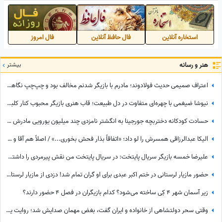
استخاره آنلاین
فال حافظ آنلاین
فال امروز
هنر و رسانه
بیشتر
اعتراف صمیمی حدیث فولادوند؛ مادرم با بازیگر شدنم مخالف بود و چپ‌چپ نگاهم می‌کرد! + ویدئو
نیوشا ضیغمی با چهره‌ای متفاوت در دل طبیعت؛ قاب هنری بازیگر محبوب کنار کلبه چوبی
حسادت کودکانه دختربچه جورجینا به انگشتر نامزدی چند میلیون یورویی مادرش که رونالدو به او هدیه داده بود!
الیکا عبدالرزاقی همسرش را لو داد؛ «اتفاقاً بذار فحش بخوری...» / اصلاً هم آقا و متشخص نیست!
علیرضا خمسه بازیگر سریال پایتخت: در سریال پایتخت من نقش پیرمردی را داشتم که هیچ دیالوگی نداشت! پنجعلی از طریق نگاهش با مردم حرف می زد
حضور مازیار لرستانی در ختم اکبر عبدی برای او گران تمام شد! دزدی از مازیار لرستانی اونم تو روز روشن!
زیر آسمان شهر 4 کِی ساخته می‌شود؟ کدام بازیگران در فصل 4 حضور دارند؟
وقتی سحر دولتشاهی از خانواده و ایران گفت، بغض مهمان صدایش شد؛ روایت یک دلبستگی عمیق به وسعت یک خانه به نام ایران❤«همه خانواده‌ام خارج هستند ولی...»