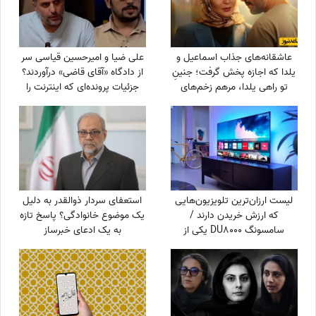
عاشقانه‌های جذاب اسماعیل و
علی ضیا و امیرحسین قیاسی سر
یلدا که اجازه پخش گرفت؛ جنینِ
از دادگاه «آقای قاضی» درآوردند؟
تو راهی یلدا، مرهم زخم‌های
جزئیات پرونده‌ای که اینترنت را
سینا مهراد شد!
ترکاند!
لیست ارزان‌ترین تلویزیون‌هایی
استعفای سردار ذوالقدر به دلیل
که ارزش خریدن دارند /
یک موضوع خانوادگی؟ پاسخ تازه
سامسونگ DU8000 یکی از
به یک ادعای خبرساز
ارزانترین تلویزیون‌های بازار