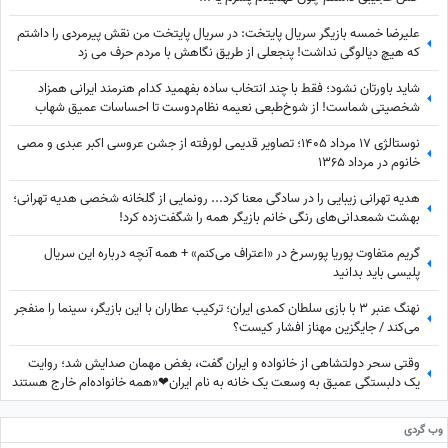
علیرضا خمسه بازیگر سریال پایتخت: در سریال پایتخت من نقش پیرمردی را داشتم
که هیچ دیالوگی نداشت! پنجعلی از طریق نگاهش با مردم حرف می زد
شاید باورتان نشود؛ فقط با چند انتخاب ساده بفهمید کدام هنرمند ایرانی همزاد
شخصیتی شماست! از شوخ‌طبعی نعیمه نظام‌دوست تا احساسات عمیق شهاب
حسینی؛ شما شبیه کدام‌یک هستید؟
نوستالژی 17 مرداد 1405؛ تصاویر قدیمی لورفته از جشن عروسی اکبر عبدی و مصی
خانوم در مرداد 1365
هدیه تهرانی زیبایی را در سادگی معنا کرد... رونمایی از گلخانه شخصی هدیه تهرانی؛
بهشت شمعدانی‌های رنگی خانم بازیگر همه را شگفت‌زده کرد!
گریم متفاوت پوریا پورسرخ در «اعتراف می‌کنم» + همه آنچه درباره این سریال
پلیسی باید بدانید
نهنگ عنبر 3 با بازی سلطان کمدی ایران؛ ترکیب عطاران با این بازیگر، سینما را منفجر
می‌کند / جایگزین مهناز افشار کیست؟
وقتی سحر دولتشاهی از خانواده و ایران گفت، بغض مهمان صدایش شد؛ روایت
یک دلبستگی عمیق به وسعت یک خانه به نام ایران❤«همه خانواده‌ام خارج هستند
ولی...»
وب گردی