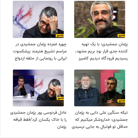
پژمان جمشیدی: با یک تهیه
چهره غمزده پژمان جمشیدی در
کننده جدی قرار بود بریم مشهد،
مراسم تشییع هنرمند پیشکسوت
رسیدیم فرودگاه دیدیم کامبیز
ایرانی با رونمایی از حلقه ازدواج
دیرباز تو جاده چالوسه یک ساعت
ساده و ظریف طلایی/ چه عکسی
دیگه هم پروازه سام درخشانی
ازش شکار کردن👌
...+فیلم
تیکه سنگین علی دایی به پژمان
عادل فردوسی پور پژمان جمشیدی
جمشیدی: خداروشکر میکنیم که
را با خاک یکسان کرد/فقط قیافه
حداقل تو فوتبال به جایی نرسیدی
پژمان
و ...