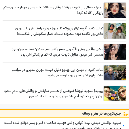
المیرا دهقانی از کوره در رفت! وقتی سوالات خصوصی مهیار حسن خانم
بازیگر را کلافه کرد!
تماشا کنید| آنچه ترلان پروانه تا امروز درباره رابطه‌اش با شروین
حاجی‌پور نگفته بود؛ محبوبه بامداد خمار سکوتش را شکست!
عشق واقعی یعنی تا آخرین نفس کنار هم ماندن؛ تعظیم جان‌سوز
همسر اکبر عبدی مقابل تابوت مردی که تمام زندگی‌اش بود
تماشا کنید| با دیدن این ویدیو دلیل غیبت مهران مدیری در مراسم
خاکسپاری اکبر عبدی رو متوجه می شوید
ببینید| تمجید نیوشا ضیغمی از همسر سابقش و چالش‌های مادرِ مجرد
بودن: پدرِ دخترم آدم باشعوری بود و اجازه داد که من....
جدید‌ترین‌ها در هنر و رسانه
ببینید| واکنش دیدنی لیندا کیانی وقتی فهمید صاحب دختر و پسر دوقلو شده است؛
حس عجیبی داشتم چون فهمیدم پسرم یه...