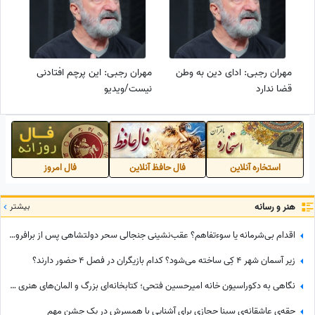
مهران رجبی: ادای دین به وطن
مهران رجبی: این پرچم افتادنی
قضا ندارد
نیست/ویدیو
استخاره آنلاین
فال حافظ آنلاین
فال امروز
هنر و رسانه
بیشتر
اقدام بی‌شرمانه یا سوءتفاهم؟ عقب‌نشینی جنجالی سحر دولتشاهی پس از برافروخته شدن غضب عمومی در پی استوری «اذان»!
زیر آسمان شهر 4 کِی ساخته می‌شود؟ کدام بازیگران در فصل 4 حضور دارند؟
نگاهی به دکوراسیون خانه امیرحسین فتحی؛ کتابخانه‌ای بزرگ و المان‌های هنری که همه را غافلگیر کرد/ بیخود نیست بهش میگن آقازاده سینمای ایران
حقه‌ی عاشقانه‌ی سینا حجازی برای آشنایی با همسرش در یک جشنِ مهم