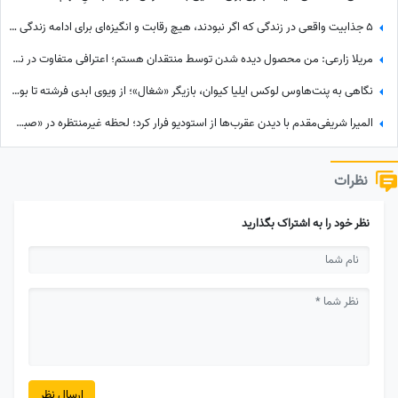
5 جذابیت واقعی در زندگی که اگر نبودند، هیچ رقابت و انگیزه‌ای برای ادامه زندگی وجود نداشت! آخریش از همه مهم‌تره!
مریلا زارعی: من محصول دیده شدن توسط منتقدان هستم؛ اعترافی متفاوت در نشست خبری «موسی کلیم‌الله» + ویدئو
نگاهی به پنت‌هاوس لوکس ایلیا کیوان، بازیگر «شغال»؛ از ویوی ابدی فرشته تا بولداگ دوست‌داشتنی و دکوراسیون چشم‌نواز
المیرا شریفی‌مقدم با دیدن عقرب‌ها از استودیو فرار کرد؛ لحظه غیرمنتظره در «صبحانه ایرانی» + ویدئو
نظرات
نظر خود را به اشتراک بگذارید
ارسال نظر