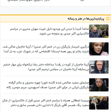
ایران+عکس
پربازدید‌ترین‌ها در هنر و رسانه
تماشا کنید| با دیدن این ویدیو دلیل غیبت مهران مدیری در مراسم
خاکسپاری اکبر عبدی رو متوجه می شوید
درگیری خبرساز بازیگران زن در ختم اکبر عبدی! / آزیتا حاجیان شاکی شد،
شراره رخام تو روی همه ایستاد! افتضاحی که در شهرک غرب به بار آمد!
آزیتا حاجیان از کوره در رفت! مداخله دختر رضا نیکخواه برای مهار خشم
بی‌سابقه آزیتا حاجیان در مجلس ترحیم اکبر عبدی!
چشمای مجید صالحی شده کاسه خون! چهره محزون و ماتم گرفته
بازیگران ایرانی در عزای اکبر عبدی/ صدف اسپهبدی، مریم مومن، ژاله
صامتی، نسرین مقانلو و...
ببینید| لحظاتی همراه با مراسم ختم اکبر عبدی قبل از خاکسپاری؛ از شال
سفید رنگ همسر آقای بازیگر تا دلداری دادن همسر سابق و دختر
محمدرضا شریفی‌نیا