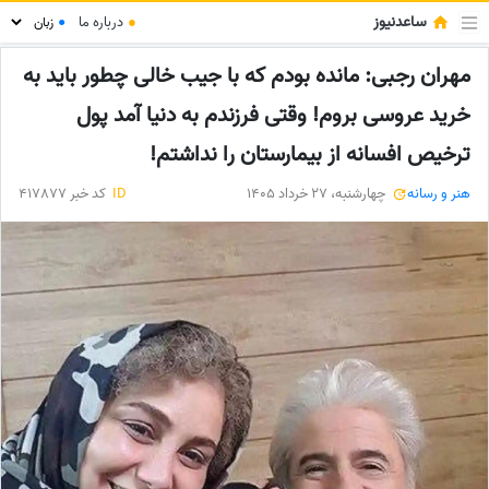
ساعدنیوز
●
درباره ما
●
مهران رجبی: مانده بودم که با جیب خالی چطور باید به
خرید عروسی بروم! وقتی فرزندم به دنیا آمد پول
ترخیص افسانه از بیمارستان را نداشتم!
هنر و رسانه
چهارشنبه، 27 خرداد 1405
ID
کد خبر 417877