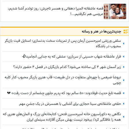
قصه عاشقانه المیرا دهقانی و همسر تاجرش: روز تولدم آشنا شدیم،
عروسی هم نگرفتیم...!
جدید‌ترین‌ها در هنر و رسانه
سلفی ورزشی امیرحسین آرمان پس از تمرینات سخت بدنسازی؛ استایل فیت بازیگر
محبوب در باشگاه
فرار عاشقانه شهاب حسینی از سربازی؛ عشقی که به جدایی انجامید🥀
زیر آسمان شهر 4 کِی ساخته می‌شود؟ کدام بازیگران در فصل 4 حضور دارند؟
نیوشا ضیغمی با چهره‌ای متفاوت در دل طبیعت؛ قاب هنری بازیگر محبوب کنار کلبه
چوبی
قصه تلخ حدیث فولادوند؛ «5 سالم بود که پدرم جلوی چشمانم از دست رفت» 💔
حقه‌ی عاشقانه‌ی سینا حجازی برای آشنایی با همسرش در یک جشنِ مهم
نگاهی به دکوراسیون خانه امیرحسین فتحی؛ کتابخانه‌ای بزرگ و المان‌های هنری که
همه را غافلگیر کرد/ بیخود نیست بهش میگن آقازاده سینمای ایران