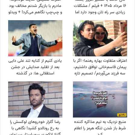
16 مرداد 1405 + فیلم / مشکلات
مادرم با بازیگر شدنم مخالف بود
زیادی سر راه تان وجود دارد اما
و چپ‌چپ نگاهم می‌کرد! + ویدئو
...
اعتراف متفاوت بهاره رهنما؛ اگر با
یادی کنیم از کنایه تند علی دایی
پیمان قاسم‌خانی توافق داشتیم،
بعد از تقلید صدایش در جشن
سه فرزند می‌آوردم/ تصمیم تازه
استقلالی ها: در گذشته
برای ازدواج
پادشاهان دلقک‌هایی داشتند که
وظیفه‌شان تقلید صدا و خنداندن
مردم بود+عکس
منبع نزدیک به تیم مذاکره کننده
رضا گلزار خودروهای لوکسش را
شرط باز شدن تنگه هرمز را اعلام
به رخ رونالدو کشید! نگاهی با
کرد
گاراژ لاکچری سوپراستار سینمای