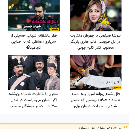
نیوشا ضیغمی با چهره‌ای متفاوت
فرار عاشقانه شهاب حسینی از
در دل طبیعت؛ قاب هنری بازیگر
سربازی؛ عشقی که به جدایی
محبوب کنار کلبه چوبی
انجامید🥀
فال شمع روزانه امروز پنج شنبه
سفری با خاطرات ناصرالدین‌شاه:
8 مرداد 1405/ پیغامی که حامل
اگر انسان می‌خواست در لندن
شادی و سعادت فراوان برای
300 هزار دختر خوشگل منتخب
شماست ، به شما خواهد رسید
می‌کرد، خیلی اوضاع غریبی بود/
خیلی خیلی تماشا کردیم
پربازدید‌ترین‌ها در هنر و رسانه