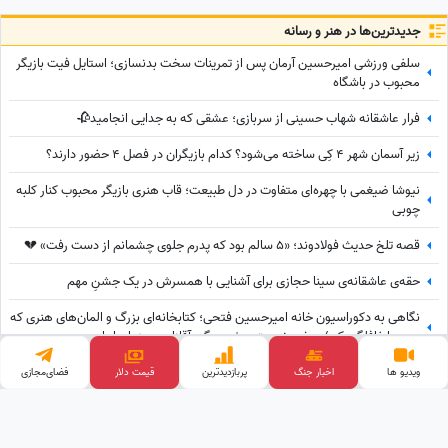
جدید‌ترین‌ها در هنر و رسانه
سلفی ورزشی امیرحسین آرمان پس از تمرینات سخت بدنسازی؛ استایل فیت بازیگر
محبوب در باشگاه
فرار عاشقانه شهاب حسینی از سربازی؛ عشقی که به جدایی انجامید🥀
زیر آسمان شهر 4 کِی ساخته می‌شود؟ کدام بازیگران در فصل 4 حضور دارند؟
نیوشا ضیغمی با چهره‌ای متفاوت در دل طبیعت؛ قاب هنری بازیگر محبوب کنار کلبه
چوبی
قصه تلخ حدیث فولادوند؛ «5 سالم بود که پدرم جلوی چشمانم از دست رفت» 💔
حقه‌ی عاشقانه‌ی سینا حجازی برای آشنایی با همسرش در یک جشنِ مهم
نگاهی به دکوراسیون خانه امیرحسین فتحی؛ کتابخانه‌ای بزرگ و المان‌های هنری که
همه را غافلگیر کرد/ بیخود نیست بهش میگن آقازاده سینمای ایران
رضا گلزار خودروهای لوکسش را به رخ رونالدو کشید! نگاهی با گاراژ لاکچری
ویدیو ها
اخبار جنگ
پربازدید‌ترین
قیمت طلا
فضای‌مجازی
سوپراستار سینمای ایران+عکس
وب گردی