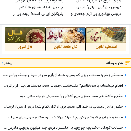
ردپای تاریخ در تاروپود لباس
باشکوه ترین کیک های عروسی
عروس بازیگران ایرانی/ لباس
چندین طبقه متعلق به کدام
عروس ویکتوریایی آرام جعفری و
بازیگران ایرانی است؟ رونمایی از
متین ستوده، لباس عروس زهره
کیک عروسی بهنوش طباطبایی،
فکور صبور به سبک سلطنت
بهرام رادان، متین ستوده، سروین
عثمانی، مونا کرمی، سروین بیات
بیات و...
و...
استخاره آنلاین
فال حافظ آنلاین
فال امروز
هنر و رسانه
بیشتر
مصطفی زمانی: مطمئنم روزی که بمیرم، همه از بازی من در سریال یوسف پیامبر حرف می‌زنند... +ویدیو
اقدام بی‌شرمانه یا سوءتفاهم؟ عقب‌نشینی جنجالی سحر دولتشاهی پس از برافروخته شدن غضب عمومی در پی استوری «اذان»!
حقه‌ی عاشقانه‌ی سینا حجازی برای آشنایی با همسرش در یک جشنِ مهم
حضور مازیار لرستانی در ختم اکبر عبدی برای او گران تمام شد! دزدی از مازیار لرستانی اونم تو روز روشن!
محمدرضا رهبری «جواد جوادیِ بچه مهندس»: همسرم مشاور خوبی برای من است، خط قرمز من خانوادمه/عروسی خواهرم دائم استرس داشتم که مبادا فیلم یا عکسی از من گرفته شود و بعدا برای من دردسر ایجاد کند!
حسادت کودکانه دختربچه جورجینا به انگشتر نامزدی چند میلیون یورویی مادرش که رونالدو به او هدیه داده بود!