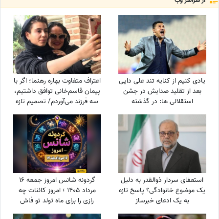
از سراسر وب
یادی کنیم از کنایه تند علی دایی
اعتراف متفاوت بهاره رهنما؛ اگر با
بعد از تقلید صدایش در جشن
پیمان قاسم‌خانی توافق داشتیم،
استقلالی ها: در گذشته
سه فرزند می‌آوردم/ تصمیم تازه
پادشاهان دلقک‌هایی داشتند که
برای ازدواج
وظیفه‌شان تقلید صدا و خنداندن
مردم بود+عکس
استعفای سردار ذوالقدر به دلیل
گردونه شانس امروز جمعه 16
یک موضوع خانوادگی؟ پاسخ تازه
مرداد 1405 ؛ امروز کائنات چه
به یک ادعای خبرساز
رازی را برای ماه تولد تو فاش
کرده؟