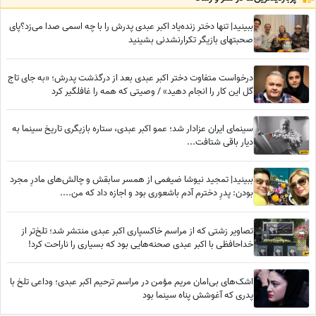
ببینید| تنها دختر زنده‌یاد اکبر عبدی پدرش را با چه اسمی صدا می‌زد؟پای
صحبتهای بازیگر تکرارنشدنی بشینید
درخواست متفاوت دختر اکبر عبدی بعد از درگذشت پدرش؛ «به جای تاج
گل این کار را انجام دهید» / وصیتی که همه را غافلگیر کرد
سینمای ایران عزادار شد؛ عمو اکبر عبدی، ستاره بازیگری تاریخ سینما به
دیار باقی شتافت...
ببینید| تمجید نیوشا ضیغمی از همسر سابقش و چالش‌های مادرِ مجرد
بودن: پدرِ دخترم آدم باشعوری بود و اجازه داد که من....
تصاویر زشتی که از مراسم خاکسپاری اکبر عبدی منتشر شد؛ تلخ‌تر از
خداحافظی با اکبر عبدی صحنه‌هایی بود که بسیاری را ناراحت کرد!
اشک‌های بی‌امان مریم مؤمن در مراسم ترحیم اکبر عبدی؛ وداعی تلخ با
پدری که آغوشش پناه سینما بود