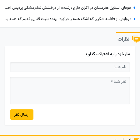
غوغای استایل هنرمندان در اکران «از یادرفته»؛ از درخشش تمام‌مشکی پردیس احمدیه و آزیتا حاجیان تا تیپ اسپورت سینا مهراد و مجید مظفری
«روایتی از فاطمه شکری که اشک همه را درآورد؛ برنده بلیت لاتاری قدیم که همه برده‌اش را خرج دیگران کرد، اکنون بی‌مهری می‌بیند!»
نظرات
نظر خود را به اشتراک بگذارید
ارسال نظر