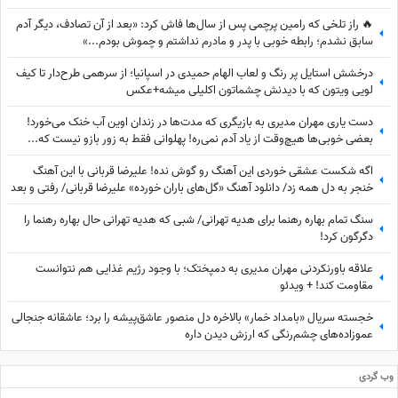
🔥 راز تلخی که رامین پرچمی پس از سال‌ها فاش کرد: «بعد از آن تصادف، دیگر آدم
سابق نشدم؛ رابطه خوبی با پدر و مادرم نداشتم و چموش بودم...»
درخشش استایل پر رنگ و لعاب الهام حمیدی در اسپانیا؛ از سرهمی طرح‌دار تا کیف
لویی ویتون که با دیدنش چشماتون اکلیلی میشه+عکس
دست یاری مهران مدیری به بازیگری که مدت‌ها در زندان اوین آب خنک می‌خورد!
بعضی خوبی‌ها هیچ‌وقت از یاد آدم نمی‌ره! پهلوانی فقط به زور بازو نیست که...
اگه شکست عشقی خوردی این آهنگ رو گوش نده! علیرضا قربانی با این آهنگ
خنجر به دل همه زد/ دانلود آهنگ «گل‌های باران خورده» علیرضا قربانی/ رفتی و بعد
از تو دنیا غرق شد در گریه‌هایم💔
سنگ تمام بهاره رهنما برای هدیه تهرانی/ شبی که هدیه تهرانی حال بهاره رهنما را
دگرگون کرد!
علاقه باورنکردنی مهران مدیری به دمپختک؛ با وجود رژیم غذایی هم نتوانست
مقاومت کند! + ویدئو
خجسته سریال «بامداد خمار» بالاخره دل منصور عاشق‌پیشه را برد؛ عاشقانه جنجالی
عموزاده‌های چشم‌رنگی که ارزش دیدن داره
وب گردی