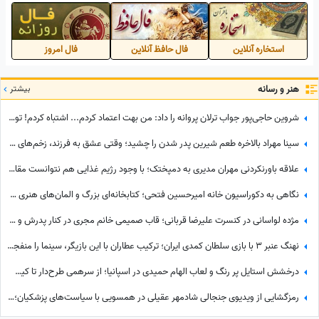
سریال گل سنگ از شوهر شانس
نمیاره؟
استخاره آنلاین
فال حافظ آنلاین
فال امروز
هنر و رسانه
بیشتر
شروین حاجی‌پور جواب ترلان پروانه را داد: من بهت اعتماد کردم... اشتباه کردم! تو برای من آخرین امید بودی...
سینا مهراد بالاخره طعم شیرین پدر شدن را چشید؛ وقتی عشق به فرزند، زخم‌های کهنه را شست و در نهایت همان چیزی نصیبش شد که مردها از زندگی می‌خواهند!
علاقه باورنکردنی مهران مدیری به دمپختک؛ با وجود رژیم غذایی هم نتوانست مقاومت کند! + ویدئو
نگاهی به دکوراسیون خانه امیرحسین فتحی؛ کتابخانه‌ای بزرگ و المان‌های هنری که همه را غافلگیر کرد/ بیخود نیست بهش میگن آقازاده سینمای ایران
مژده لواسانی در کنسرت علیرضا قربانی؛ قاب صمیمی خانم مجری در کنار پدرش و خواننده محبوب
نهنگ عنبر 3 با بازی سلطان کمدی ایران؛ ترکیب عطاران با این بازیگر، سینما را منفجر می‌کند / جایگزین مهناز افشار کیست؟
درخشش استایل پر رنگ و لعاب الهام حمیدی در اسپانیا؛ از سرهمی طرح‌دار تا کیف لویی ویتون که با دیدنش چشماتون اکلیلی میشه+عکس
رمزگشایی از ویدیوی جنجالی شادمهر عقیلی در همسویی با سیاست‌های پزشکیان؛ آیا «گل یاس» بلیت برگشت به خانه است؟