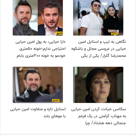
نگاهی به تیپ و استایل امین
دارا حیایی: به پول امین حیایی
حیایی در عروسی مجلل و باشکوه
احتیاجی ندارم؛خونه 50متری
محمدرضا گلزار/ یکی از یکی
خودمو به خونه 300متری بابام
خوش تیپ تر و جذاب تر
ترجیح میدم؛ کمک خانواده
خیانته، فردا همسرم چه فکری در
مورد من میکنه+ ویدئو
سکانس خیانت کردن امین حیایی
استایل تازه و متفاوت امین حیایی
به مهتاب کرامتی در یک فیلم
با موهای بلند
جنجالی دهه هشتاد/ چرا
هیچوقت این محبوبه بیچاره