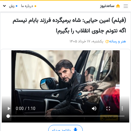
ساعدنیوز
●
درباره ما
●
(فیلم) امین حیایی: شاه برمیگرده فرزند بابام نیستم
اگه نتونم جلوی انقلاب را بگیرم!
هنر و رسانه
یکشنبه، 17 خرداد 1405
دانلود ویدئو