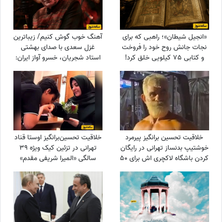
«انجیل شیطان»؛ راهبی که برای
آهنگ خوب گوش کنیم/ زیباترین
نجات جانش روح خود را فروخت
غزل سعدی با صدای بهشتی
و کتابی 75 کیلویی خلق کرد!
استاد شجریان، خسرو آواز ایران:
چنان در قید مهرت پای بندم که
گویی آهوی...
خلاقیت تحسین برانگیز پیرمرد
خلاقیت تحسین‌برانگیز اوستا قناد
خوشتیپ بدنساز تهرانی در رایگان
تهرانی در تزئین کیک ویژه 39
کردن باشگاه لاکچری اش برای 50
سالگی «المیرا شریفی مقدم»
سال به بالا حماسه آفرید +فیلم/
حماسه آفرید/ آقا واگعیه یا
عجب استایلی داری آقا محتشم
کیکه؟😂
خودت یک پا هادی چوپان هستی