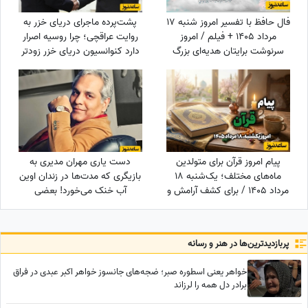
فال حافظ با تفسیر امروز شنبه 17
پشت‌پرده ماجرای دریای خزر به
مرداد 1405 + فیلم / امروز
روایت عراقچی؛ چرا روسیه اصرار
سرنوشت برایتان هدیه‌ای بزرگ
دارد کنوانسیون دریای خزر زودتر
کنار گذاشته؛ شادی و موفقیت
اجرا شود؟
خیلی زود درِ خانه‌تان را می‌زنند!
پیام امروز قرآن برای متولدین
دست یاری مهران مدیری به
ماه‌های مختلف؛ یک‌شنبه 18
بازیگری که مدت‌ها در زندان اوین
مرداد 1405 / برای کشف آرامش و
آب خنک می‌خورد! بعضی
خوشبختی به آغوش خدا برویم
خوبی‌ها هیچ‌وقت از یاد آدم
نمی‌ره! پهلوانی فقط به زور بازو
نیست که...
پربازدید‌ترین‌ها در هنر و رسانه
خواهر یعنی اسطوره صبر؛ ضجه‌های جانسوز خواهر اکبر عبدی در فراق
برادر دل همه را لرزاند