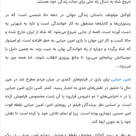
خروج شاه به دنبال راه حلی برای نجات زندگی خود هستند.
کوکتل مولوتف داستان زندگی جوانی در دهه 50 شمسی است که در
رستوران‌ها و کاباره‌ها مشغول به کار خوانندگی است و تازه به شهرتی به
دست آورده است. قصه از جایی شروع می‌شود که شاه از ایران خارج شده و
حالا کسب و کار این جوان با بازی امین حیایی به خطر افتاده است .او امیدوار
که شاه برگردد و دوباره از راه خوانندگی پولی به جیب بزند. به همین دلیل با
دوستانش برنامه‌ای می‌ریزد تا مانع پیروزی انقلاب شوند، اما همه چیز به
می‌ریزد...
امین حیایی
برای بازی در فیلم‌های کمدی در میان مردم مطرح شد در عین
حال با حضور در نقش‌های جدی به اعتبار رسید. کمتر کسی بازی امین حیایی
را در « اخراجی‌های 1 »و «عروس فراری» با آن ژست مخصوص فراموش کرده
است. بر اساس نظر بینندگان فیلم در روز‌های اخیر، امین حیایی نقطه قوت
امیر حسین دوماری بوده است، زیرا او تمام تلاش خود را کرده است تا نقش
خود را به خوبی ایفا کند.
به نظر می‌رسد کوکتل مولوتف نقطه درخشش دوباره امین حیایی در یک