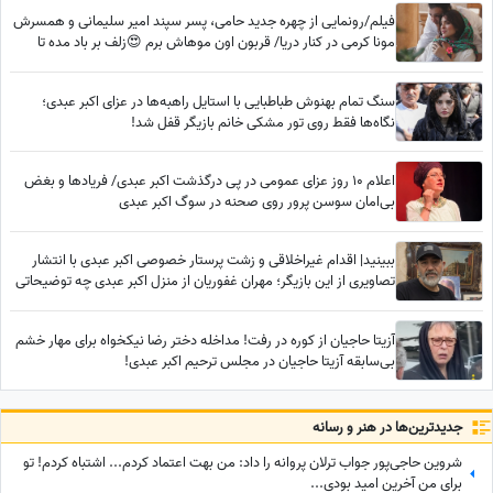
فیلم/رونمایی از چهره جدید حامی، پسر سپند امیر سلیمانی و همسرش
مونا کرمی در کنار دریا/ قربون اون موهاش برم 😍زلف بر باد مده تا
ندهی بر بادم
سنگ تمام بهنوش طباطبایی با استایل راهبه‌ها در عزای اکبر عبدی؛
نگاه‌ها فقط روی تور مشکی خانم بازیگر قفل شد!
اعلام 10 روز عزای عمومی در پی درگذشت اکبر عبدی/ فریادها و بغض
بی‌امان سوسن پرور روی صحنه در سوگ اکبر عبدی
ببینید| اقدام غیراخلاقی و زشت پرستار خصوصی اکبر عبدی با انتشار
تصاویری از این بازیگر؛ مهران غفوریان از منزل اکبر عبدی چه توضیحاتی
داد؟
آزیتا حاجیان از کوره در رفت! مداخله دختر رضا نیکخواه برای مهار خشم
بی‌سابقه آزیتا حاجیان در مجلس ترحیم اکبر عبدی!
جدید‌ترین‌ها در هنر و رسانه
شروین حاجی‌پور جواب ترلان پروانه را داد: من بهت اعتماد کردم... اشتباه کردم! تو
برای من آخرین امید بودی...