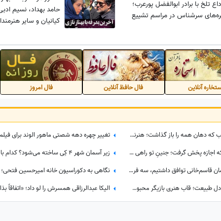
ع تلخ با برادر ابوالفضل پورعرب؛
حامد بهداد، نسیم ادبی
ه‌های سرشناس در مراسم تشییع
کیانیان و سایر هنرمندا
تشییع بهناز نازی +فیلم
تخاره آنلاین
فال حافظ آنلاین
فال امروز
لحظاتی از پشت‌صحنه رویای نیمه‌شب که دهان همه را باز گذاشت؛ هنرنمایی حیرت‌انگیز و جانانه روزبه حصاری بدون بدلکار!+ویدیو
عاشقانه‌های جذاب اسماعیل و یلدا که اجازه پخش گرفت؛ جنینِ تو راهی یلدا، مرهم زخم‌های سینا مهراد شد!
اعتراف متفاوت بهاره رهنما؛ اگر با پیمان قاسم‌خانی توافق داشتیم، سه فرزند می‌آوردم/ تصمیم تازه برای ازدواج
نیوشا ضیغمی با چهره‌ای متفاوت در دل طبیعت؛ قاب هنری بازیگر محبوب کنار کلبه چوبی