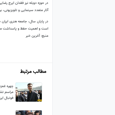
آثار متعدد سینمایی و تلویزیونی، 
در پایان سال، جامعه هنری ایران ب
است و اهمیت حفظ و پاسداشت میرا
منبع: آخرین خبر
مطالب مرتبط
چهره غمزد
مراسم تشی
فردوسی پو
و...+عکس