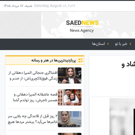
Saturday, August 08, 2026
شنبه، 17 مرداد 1405
خبر با تو
استان‌ها
پربازدید‌ترین‌ها در هنر و رسانه
شاد و
افشاگری جنجالی المیرا دهقانی از
زندگی فوق‌لاکچری‌اش؛ از خدم و
حشم در خانه تا انبوه‌سازی و
جواهرسازی در خارج از کشور!
قصه عاشقانه المیرا دهقانی و
همسر تاجرش: روز تولدم آشنا
شدیم، عروسی هم نگرفتیم...!
2 روز قبل از قاعدگی چه بلایی سر
خانم‌ها می‌آید؟ بیشتر مردها هیچ
درکی از پی ام اس ندارند/ روایت
بهاره افشاری درباره زنی که در