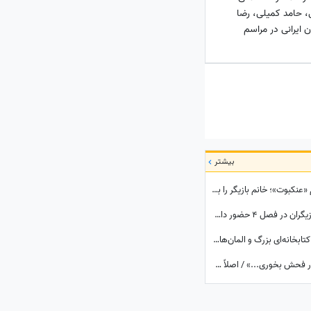
، حامد کمیلی، رضا
ن ایرانی در مراسم
بیشتر
تغییر چهره دهه شصتی ماهور الوند برای فیلم «عنکبوت»؛ خانم بازیگر را به سختی می‌توان شناخت + عکس
زیر آسمان شهر 4 کِی ساخته می‌شود؟ کدام بازیگران در فصل 4 حضور دارند؟
نگاهی به دکوراسیون خانه امیرحسین فتحی؛ کتابخانه‌ای بزرگ و المان‌های هنری که همه را غافلگیر کرد/ بیخود نیست بهش میگن آقازاده سینمای ایران
الیکا عبدالرزاقی همسرش را لو داد؛ «اتفاقاً بذار فحش بخوری...» / اصلاً هم آقا و متشخص نیست!