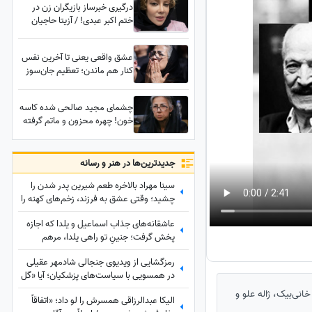
درگیری خبرساز بازیگران زن در
سیکل قاعدگی کارش به طلاق و
ختم اکبر عبدی! / آزیتا حاجیان
کتک‌کاری کشید
شاکی شد، شراره رخام تو روی
همه ایستاد! افتضاحی که در
عشق واقعی یعنی تا آخرین نفس
شهرک غرب به بار آمد!
کنار هم ماندن؛ تعظیم جان‌سوز
همسر اکبر عبدی مقابل تابوت
مردی که تمام زندگی‌اش بود
چشمای مجید صالحی شده کاسه
خون! چهره محزون و ماتم گرفته
بازیگران ایرانی در عزای اکبر عبدی/
صدف اسپهبدی، مریم مومن، ژاله
صامتی، نسرین مقانلو و...
جدید‌ترین‌ها در هنر و رسانه
سینا مهراد بالاخره طعم شیرین پدر شدن را
چشید؛ وقتی عشق به فرزند، زخم‌های کهنه را
شست و در نهایت همان چیزی نصیبش شد
عاشقانه‌های جذاب اسماعیل و یلدا که اجازه
که مردها از زندگی می‌خواهند!
پخش گرفت؛ جنینِ تو راهی یلدا، مرهم
زخم‌های سینا مهراد شد!
رمزگشایی از ویدیوی جنجالی شادمهر عقیلی
در همسویی با سیاست‌های پزشکیان؛ آیا «گل
یاس» بلیت برگشت به خانه است؟
حسین خانی‌بیک، ژاله علو و
الیکا عبدالرزاقی همسرش را لو داد؛ «اتفاقاً