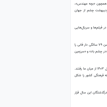
 درگذشت. او در پروژه‌هایی همچون «بچه مهندس»،
گل‌های گرمسیری» فعالیت داشت. همچنین سیدعلی‌اکبر طوفان‌پناه، بازیگر قدیمی سینما، در 26 اردیبهشت چشم از جهان
در 28 اردیبهشت‌ماه در سن 77 سالگی درگذشت. او در فیلم‌ها و سریال‌هایی
تابستان 1403 نیز با خبر درگذشت سعید راد، یکی از چهره‌های ماندگار سینمای ایران، آغاز شد. او در اول مردادماه در سن 79 سالگی دار فانی را
«در چشم باد» و «سرزمین
فتح‌الله طاهری، هوشنگ حریرچیان، حسین خانی‌بیک و زهره حمیدی از دیگر هنرمندانی بودند که در ماه‌های بعدی سال 1403 از میان ما رفتند.
ظه فرهنگی کشور را شکل
رگذشتگان این سال قرار