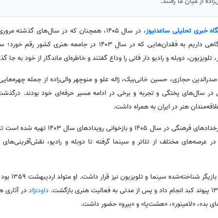
اده از میان ما رفتند.
گاه خبری تحلیلی ساعدنیوز
، در سال 1405، همچنان که در سال‌های گذشته م
هنری انجام می‌شود، این بار نیز نگاهی داریم به فقدان‌هایی که در سال 1403 در 
 تلویزیون، دوبله و رادیو دار فانی را وداع گفتند و خاطره‌ای ماندگار از خود به جا گذ
لدین حجازی، حسین خانی‌بیک، ژاله علو و منوچهر والی‌زاده از جمله چهره‌هایی 
ی در سال‌های پختگی و تجربه و برخی در ادامه مسیر حرفه‌ای خود بودند. درگذشت
قه‌مندان هنر در ایران به همراه داشت.
این ویدئو و متن، به مناسبت مرور رخدادهای فرهنگی در سال 
ر عرصه‌های مختلف از تئاتر و سینما گرفته تا دوبله و رادیو، نقش‌آفرینی‌های 
در میان این چهره‌ها،
داودنژاد
در آثاری 
ی بد»، «لامینور»، «هشت‌پا» و «بیرو» حضور داشت.