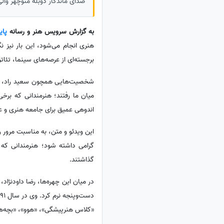
صدای ماندگار دوبله منوچهر والی‌ز
به گزارش سرویس هنر و رسانه
پای
برجسته‌ای از عرصه‌های سینما، تئاتر،
شخصیت‌هایی همچون سعید راد، صدرا
میان ما رفتند؛ هنرمندانی که برخ
اندوهی عمیق برای جامعه هنری و علا
گرامی داشته شود؛ هنرمندانی که د
گذاشتند.
دست‌وپنجه نرم کرد. وی در سال 1391 پیوند کبد انجام داد و پس از مدتی به فعالیت هنری بازگشت.
«کلاس هنرپیشگی»، «هوو»، «بچه‌ها