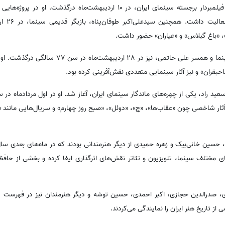
در ادامه سال 1403، رضا شیخی، فیلمبردار برجسته سینمای ایران، در 10 اردیبهشت‌ماه
«جراحت» و «
، «باغ گیلاس» و «عیاران» حضور داشت.
زهرا خوشکام، بازیگر پیشکسوت سینما و همسر علی حاتمی، نیز 
قران» و نیز آثار سینمایی متعددی نقش‌آفرینی کرده بود.
آثار شاخصی چون «عقاب‌ها»، «چ»، «دوئل»، «صبح روز چهارم» و سریال‌هایی مانند 
ای مختلف سینما، تلویزیون و تئاتر نقش‌های اثرگذاری ایفا کرده و بخشی از حاف
ی، صدرالدین حجازی، اکبر احمدی، حسین توشه و دیگر هنرمندان نیز در فهرست د
از تاریخ هنر ایران را نمایندگی می‌کردند.