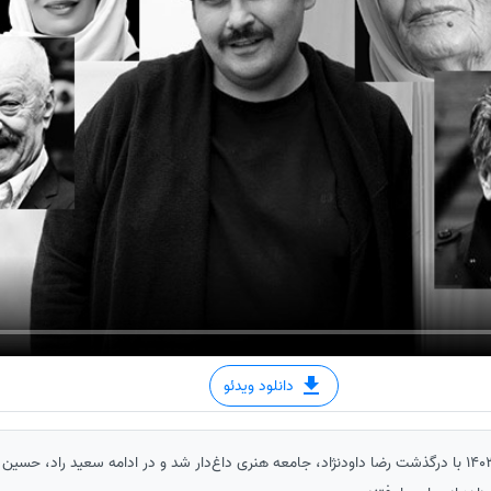
دانلود ویدئو
ساعدنیوز: روزهای آغازین سال 1403 با درگذشت رضا داودنژاد، جامعه هنری داغ‌دار شد و در ادامه سعید راد، 