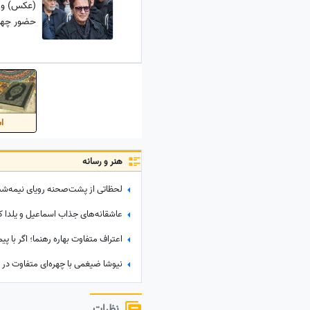
(عکس) ودا
حضور چهر
اس
هنر و رسانه
نظرات