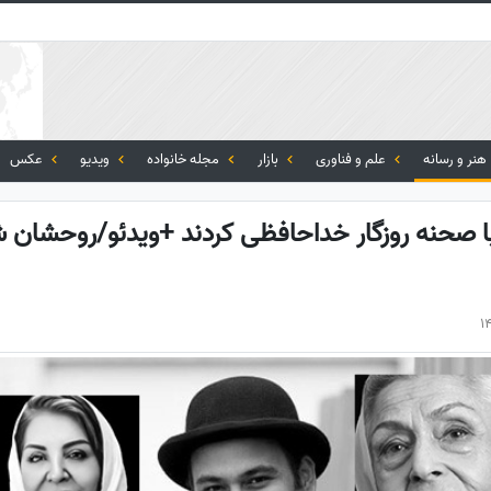
هنر و رسانه
علم و فناوری
بازار
مجله خانواده
ویدیو
عکس
رمندانی که 1403 با صحنه روزگار خداحافظی کردند +ویدئو/روحشان 