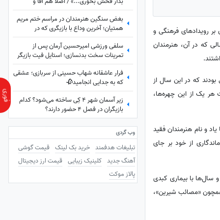
بذار فحش بخوری...» / اصلاً هم آقا و
متشخص نیست!
بغض سنگین هنرمندان در مراسم ختم مریم
همتیان؛ آخرین وداع با بازیگری که در
روری بر رویدادهای فرهنگی و
33سالگی تسلیم سرطان شد / از سامان
جامعه هنری کشور رقم خورد؛ سالی که در آن، هنرمندان
سلفی ورزشی امیرحسین آرمان پس از
صفاری و ستاره اسکندری تا مسعود فراستی و
تمرینات سخت بدنسازی؛ استایل فیت بازیگر
هانیه غلامی در سوگ بازیگر فقید
اشتند.
محبوب در باشگاه
فرار عاشقانه شهاب حسینی از سربازی؛ عشقی
بودند که در این سال از
که به جدایی انجامید🥀
 هر یک از این چهره‌ها،
زیر آسمان شهر 4 کِی ساخته می‌شود؟ کدام
بازیگران در فصل 4 حضور دارند؟
1405 و بازخوانی رویدادهای سال 1403 تهیه شده است تا یاد و نام هنرمندان فقید
وب گردی
ماندگاری از خود بر جای
تبلیغات هدفمند
خرید بک لینک
قیمت گوشی
آهنگ جدید
کلینیک زیبایی
قیمت ارز دیجیتال
پالاز موکت
 رضا داودنژاد، بازیگر شناخته‌شده سینما و تلویزیون نیز قرار داشت. او متولد اردیبهشت 1359 بود و سال‌ها با بیماری کبدی
همچون «مصائب شیرین»،