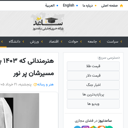
صفحه اصلی
●
درباره ما
●
English
●
العربية
سیاست
جامعه
حوادث
اقتصاد
ورزش
دانشگاه
دسترسی سریع:
هن
قیمت طلا
مسیرشان پر نور
قیمت دلار
هنر و رسانه
پنجشنبه، 21 خرداد 1405
اخبار جنگ
پربازدید‌ترین ها
ویدیو ها
ساعدنیوز
در فضای مجازی