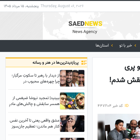
Thursday, August 06, 2026
پنجشنبه، 15 مرداد 1405
خبر با تو
استان‌ها
پربازدید‌ترین‌ها در هنر و رسانه
 پری
از دیدار با رهبر تا سکوتِ مرگبار؛
اشقش شدم!
چرا چهره‌های محبوب در
حساس‌ترین لحظه تاریخ ایران،
مهر سکوت بر لب زدند؟
ببینید| تمجید نیوشا ضیغمی از
همسر سابقش و چالش‌های مادرِ
ID
کد خبر 447204
مجرد بودن: پدرِ دخترم آدم
باشعوری بود و اجازه داد که
عشق واقعی یعنی تا آخرین نفس
من....
کنار هم ماندن؛ تعظیم جان‌سوز
همسر اکبر عبدی مقابل تابوت
مردی که تمام زندگی‌اش بود