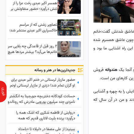
همسر اکبر عبدی رخت عزا را از
تنش درآورد؛ حضور متفاوتش بر
سر خاک همسرش پربازدید شد
تصاویر زشتی که از مراسم
خاکسپاری اکبر عبدی منتشر شد؛
رای عاشق شدنش گفت:خانم
تلخ‌تر از خداحافظی با اکبر عبدی
ن چون عاشق همسرم شده
صحنه‌هایی بود که بسیاری را
2 روز قبل از قاعدگی چه بلایی سر
ناراحت کرد!
ین راه اشنایی ما بود و
خانم‌ها می‌آید؟ بیشتر مردها هیچ
درکی از پی ام اس ندارند/ روایت
بهاره افشاری درباره زنی که در
سیکل قاعدگی کارش به طلاق و
 آنجا یک
هندوانه
فروش
جدید‌ترین‌ها در هنر و رسانه
کتک‌کاری کشید
ترین کارهای من است.
حضور مازیار لرستانی در ختم اکبر عبدی برای
او گران تمام شد! دزدی از مازیار لرستانی اونم
تو روز روشن!
ایش را به چهره و آشنایی
حسادت کودکانه دختربچه جورجینا به انگشتر
د من 20 هزار تومان بود که به من ندادند و من در آن سال که
نامزدی چند میلیون یورویی مادرش که رونالدو
به او هدیه داده بود!
«روایتی از فاطمه شکری که اشک همه را
درآورد؛ برنده بلیت لاتاری قدیم که همه
برده‌اش را خرج دیگران کرد، اکنون بی‌مهری
ببینید| از علی مصفا در «لیلا» تا «بامداد
می‌بیند!»