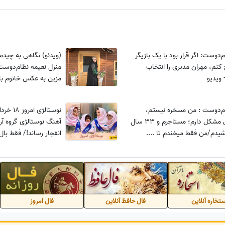
‌دوست: اگر قرار بود با یک بازیگر
(ویدئو) نگاهی به چیدم
 کنم، مهران مدیری را انتخاب
منزل نعیمه نظام‌دوست
 ویدیو
مزین به عکس خانوم باز
دکوری برنجی
م‌دوست : من مسخره نیستم،
خودم کلی مشکل دارم؛ مستاجرم و 33 سال
آهنگ نوستالژی گروه 
یدم/من فقط میخندم تا ....
انفجار رساند!/ فقط بال
نظام‌دوست🤣 + ویدئو
تخاره آنلاین
فال حافظ آنلاین
فال امروز