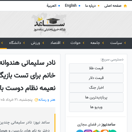
صفحه اصلی
●
درباره ما
●
English
●
العربية
سیاست
جامعه
حوادث
اقتصاد
ورزش
دانشگاه
دسترسی سریع:
نادر سلیمانی هندوا
قیمت طلا
خانم برای تست بازیگ
قیمت دلار
نعیمه نظام دوست با
اخبار جنگ
پربازدید‌ترین ها
هنر و رسانه
پنجشنبه، 21 خرداد 1405
ویدیو ها
ساعد نیوز: نادر سلیمانی چندین
ساعدنیوز
در فضای مجازی
دختر به نام های بارسین و هوما