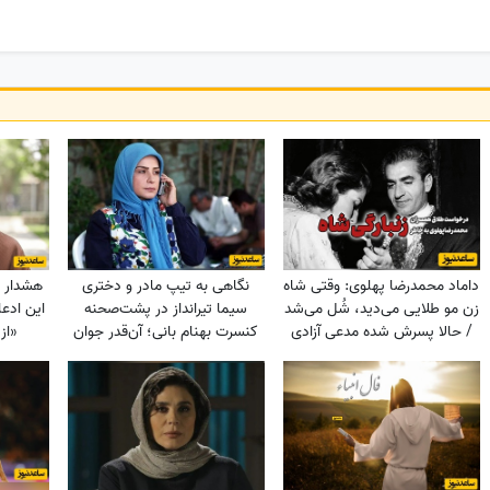
داماد محمدرضا پهلوی: وقتی شاه
نگاهی به تیپ مادر و دختری
هشدار ر
زن مو طلایی می‌دید، شُل می‌شد
سیما تیرانداز در پشت‌صحنه
این ادعا
/ حالا پسرش شده مدعی آزادی
کنسرت بهنام بانی؛ آن‌قدر جوان
«از
زنان!!!
که همه گفتند خواهرش است! +
عکس