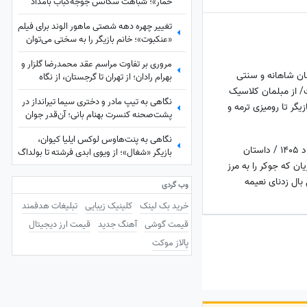
خمار»؛ شباهت سکانس جوجه‌کباب بامداد
خمار و لیلا سوژه شد
تغییر چهره دهه شصتی ماهور الوند برای فیلم
«عنکبوت»؛ خانم بازیگر را به سختی می‌توان
شناخت + عکس
مروری بر تفاوت مراسم عقد محمدرضا گلزار و
ان شاهانه و سنتی
بهرام رادان؛ از تهران تا گرجستان، از نگاه
عاشقانه رادان به مینا تا نگاه رو به آسمان گلزار
/ از مبلمان کلاسیک
نگاهی به تیپ مادر و دختری سیما تیرانداز در
هنگام خطبه عقد + عکس
یگر تا رومیزی ترمه و
پشت‌صحنه کنسرت بهنام بانی؛ آن‌قدر جوان
که همه گفتند خواهرش است! + عکس
نگاهی به پنت‌هاوس لوکس ایلیا کیوان،
نوستالژی امروز 18 خرداد 1405 / داستان
بازیگر «شغال»؛ از ویوی ابدی فرشته تا بولداگ
آریان که جوکر را به مرز
دوست‌داشتنی و دکوراسیون چشم‌نواز
 بال زدنای نعیمه
وب گردی
خرید بک لینک
کلینیک زیبایی
تبلیغات هدفمند
قیمت گوشی
آهنگ جدید
قیمت ارز دیجیتال
پالاز موکت