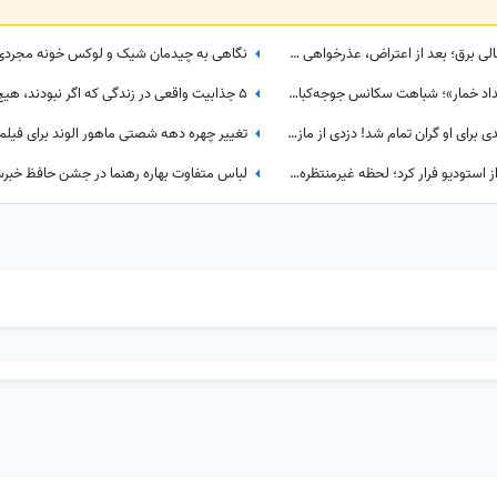
واکنش مجید واشقانی به قبض جنجالی برق؛ بعد از اعتراض، عذرخواهی کرد و از شرکت برق تشکر کرد
ببینید| از علی مصفا در «لیلا» تا «بامداد خمار»؛ شباهت سکانس جوجه‌کباب بامداد خمار و لیلا سوژه شد
حضور مازیار لرستانی در ختم اکبر عبدی برای او گران تمام شد! دزدی از مازیار لرستانی اونم تو روز روشن!
المیرا شریفی‌مقدم با دیدن عقرب‌ها از استودیو فرار کرد؛ لحظه غیرمنتظره در «صبحانه ایرانی» + ویدئو