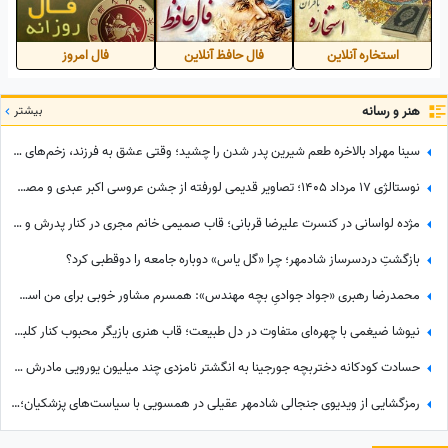
جشن تهیه‌کنندگان
درخشش اصالت ایرانی در جوار
بزرگان سینما
استخاره آنلاین
فال حافظ آنلاین
فال امروز
هنر و رسانه
بیشتر
سینا مهراد بالاخره طعم شیرین پدر شدن را چشید؛ وقتی عشق به فرزند، زخم‌های کهنه را شست و در نهایت همان چیزی نصیبش شد که مردها از زندگی می‌خواهند!
نوستالژی 17 مرداد 1405؛ تصاویر قدیمی لورفته از جشن عروسی اکبر عبدی و مصی خانوم در مرداد 1365
مژده لواسانی در کنسرت علیرضا قربانی؛ قاب صمیمی خانم مجری در کنار پدرش و خواننده محبوب
بازگشتِ دردسرساز شادمهر؛ چرا «گل یاس» دوباره جامعه را دو‌قطبی کرد؟
محمدرضا رهبری «جواد جوادیِ بچه مهندس»: همسرم مشاور خوبی برای من است، خط قرمز من خانوادمه/عروسی خواهرم دائم استرس داشتم که مبادا فیلم یا عکسی از من گرفته شود و بعدا برای من دردسر ایجاد کند!
نیوشا ضیغمی با چهره‌ای متفاوت در دل طبیعت؛ قاب هنری بازیگر محبوب کنار کلبه چوبی
حسادت کودکانه دختربچه جورجینا به انگشتر نامزدی چند میلیون یورویی مادرش که رونالدو به او هدیه داده بود!
رمزگشایی از ویدیوی جنجالی شادمهر عقیلی در همسویی با سیاست‌های پزشکیان؛ آیا «گل یاس» بلیت برگشت به خانه است؟