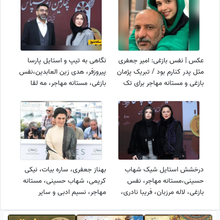
عکس | نفس بازغی: امیر جعفری
نگاهی به تیپ و استایل پارسا
مثل پدر کنارم بود / تبریک پژمان
پیروزفر، هدی زین العابدین،نفس
بازغی و مستانه مهاجر برای تک
بازغی، مستانه مهاجر، مه لقا
دخترشان
باقری، ملیکا شریفی نیا و سایر
بازیگران ایرانی در جشن
تهیه‌کنندگان سینما+عکس
درخشش استایل شیک شهاب
بهناز جعفری، ساره بیات، نیکی
حسینی،مستانه مهاجر، نفس
کریمی، شهاب حسینی، مستانه
بازغی، لاله مرزبان، فریبا نادری،
مهاجر، نسیم ادبی و سایر
هدی زین‌العابدین، ستاره پسیانی
بازیگران ایرانی که در جشنواره کن
و مجری نوستالژی معروف در
حضور داشتند/ یادی کنیم از