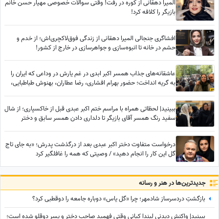
المیرا دهقانی از کوره در رفت! وقتی سوالات خصوصی مهیار حسن خانم
بازیگر را کلافه کرد!
افشاگری جنجالی المیرا دهقانی از زندگی فوق‌لاکچری‌اش؛ از خدم و
حشم در خانه تا انبوه‌سازی و جواهرسازی در خارج از کشور!
عاشقانه‌های جذاب همسر اکبر ابدی در غم یارش در وداعی که ایران را
به گریه انداخت؛ حضور بهرام افشاری، رضا عطاران، بهنوش طباطبایی،
محسن کیایی، بهاره رهنما و... در مراسم تشییع مرد خنده‌های ایران
ببینید| لحظاتی همراه با مراسم ختم اکبر عبدی قبل از خاکسپاری؛ از شال
سفید رنگ همسر آقای بازیگر تا دلداری دادن همسر سابق و دختر
محمدرضا شریفی‌نیا
درخواست متفاوت دختر اکبر عبدی بعد از درگذشت پدرش؛ «به جای تاج
گل این کار را انجام دهید» / وصیتی که همه را غافلگیر کرد
جدید‌ترین‌ها در هنر و رسانه
بازگشتِ دردسرساز شادمهر؛ چرا «گل یاس» دوباره جامعه را دو‌قطبی کرد؟
ببینید| واکنش دیدنی لیندا کیانی وقتی فهمید صاحب دختر و پسر دوقلو شده است؛