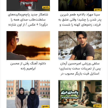
سینا مهراد بالاخره طعم شیرین
شاهکار جدید پاچه‌ورمالیده‌های
پدر شدن را چشید؛ وقتی عشق به
سلطنت‌طلب صدای همه را
فرزند، زخم‌های کهنه را شست و
درآورد! + عکس / از اون شازده
در نهایت همان چیزی نصیبش
همچین طرفداری بعید نیست!
شد که مردها از زندگی
می‌خواهند!
سلفی ورزشی امیرحسین آرمان
دانلود آهنگ رفتی از محسن
پس از تمرینات سخت بدنسازی؛
ابراهیم زاده
استایل فیت بازیگر محبوب در
باشگاه