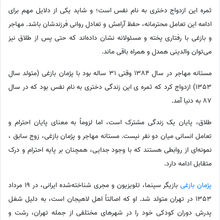
ثمره این ازدواج دختری به نام نفس است؛ و شاید یکی از دلایل مهم برای
ادامه این تعامل محترمانه، حفظ آرامش و تعادل روانی فرزندشان باشد. مهاجر
و بازغی با رفتاری پخته و مسئولانه نشان داده‌اند که حتی پس از طلاق نیز
می‌توان والدینی همدل و همراه باقی ماند.
مستانه مهاجر در سال 1384 وقتی 31 ساله بود با پژمان بازغی (متولد سال
1353) ازدواج کرد که ثمره ی این زندگی دختری به نام نفس بود که در سال
87 به دنیا آمد.
طلاق، پایان یک زندگی مشترک است، اما لزوماً به معنای پایان احترام و
تعامل انسانی میان دو نفر نیست. مستانه مهاجر و پژمان بازغی، زوج سابق ،
نمونه‌ای از روابطی هستند که با وجود جدایی، همچنان بر پایه احترام و درک
متقابل ادامه دارد.
پژمان بازغی
بازیگر سینما، تلویزیون و مجری شناخته‌شده ایرانی، در 19 مرداد
1353 در تهران متولد شد. او که اصالتاً اهل لاهیجان است، به دلیل شغل
پدرش دوران کودکی خود را در شهرهای مختلفی از جمله تهران، رشت و