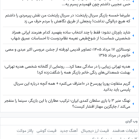
حس عجیبی داشتم چون فهمیدم پسرم یه...
علیرضا خمسه بازیگر سریال پایتخت: در سریال پایتخت من نقش پیرمردی را داشتم
که هیچ دیالوگی نداشت! پنجعلی از طریق نگاهش با مردم حرف می زد
شاید باورتان نشود؛ فقط با چند انتخاب ساده بفهمید کدام هنرمند ایرانی همزاد
شخصیتی شماست! از شوخ‌طبعی نعیمه نظام‌دوست تا احساسات عمیق شهاب
حسینی؛ شما شبیه کدام‌یک هستید؟
نوستالژی 17 مرداد 1405؛ تصاویر قدیمی لورفته از جشن عروسی اکبر عبدی و مصی
خانوم در مرداد 1365
هدیه تهرانی زیبایی را در سادگی معنا کرد... رونمایی از گلخانه شخصی هدیه تهرانی؛
بهشت شمعدانی‌های رنگی خانم بازیگر همه را شگفت‌زده کرد!
گریم متفاوت پوریا پورسرخ در «اعتراف می‌کنم» + همه آنچه درباره این سریال
پلیسی باید بدانید
نهنگ عنبر 3 با بازی سلطان کمدی ایران؛ ترکیب عطاران با این بازیگر، سینما را منفجر
می‌کند / جایگزین مهناز افشار کیست؟
وب گردی
تبلیغات هدفمند
قیمت ارز دیجیتال
آهنگ جدید
قیمت گوشی
پالاز موکت