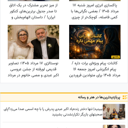
پاکسازی انرژی امروز شنبه 17
از میز تحریر مشترک در یک اتاق
مرداد 1405 / بعضی نگرانی‌ها با
تا صدر جدول برترین‌های کنکور
کمی فاصله، کوچک‌تر از چیزی
ایران! / داستان الهام‌بخش و
می‌شوند که تصور می‌کردی
جالب دوقلوهای افسانه‌ای که
کنکور را ترکاندند!
کائنات پیام ویژه‌ای برات داره /
نوستالژی 17 مرداد 1405؛ تصاویر
پیام انگیزشی امروز جمعه 16
قدیمی لورفته از جشن عروسی
مرداد 1405 برای متولدین فروردین
اکبر عبدی و مصی خانوم در مرداد
تا اسفند: امروز زمان درخشیدن
1365
توست + ویدئو
پربازدید‌ترین‌ها در هنر و رسانه
ببینید| تنها دختر زنده‌یاد اکبر عبدی پدرش را با چه اسمی صدا می‌زد؟پای
صحبتهای بازیگر تکرارنشدنی بشینید