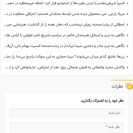
المیرا شریفی‌مقدم با دیدن عقرب‌ها از استودیو فرار کرد؛ لحظه غیرمنتظره در «صبحانه ایرانی» + ویدئو
مریلا زارعی: من محصول دیده شدن توسط منتقدان هستم؛ اعترافی متفاوت در نشست خبری «موسی کلیم‌الله» + ویدئو
لحظاتی از پشت‌صحنه رویای نیمه‌شب که دهان همه را باز گذاشت؛ هنرنمایی حیرت‌انگیز و جانانه روزبه حصاری بدون بدلکار!+ویدیو
نگاهی به تیپ و استایل هنرمندان حاضر در مراسم تشییع ناصر تقوایی با لباس های رنگی و سفید به سفارش همسر آن مرحوم/ محسن شریفیان، شهاب حسینی، مارال بنی آدم، ستاره اسکندری و...
نگاهی به تیپ مادر و دختری سیما تیرانداز در پشت‌صحنه کنسرت بهنام بانی؛ آن‌قدر جوان که همه گفتند خواهرش است! + عکس
زن‌ها عاشق کدام مردان می‌شوند؟ سینا حجازی به این سوالت پاسخ می‌ده! راز جذابیت از نگاه سینا حجازی!
واکنش مجید واشقانی به قبض جنجالی برق؛ بعد از اعتراض، عذرخواهی کرد و از شرکت برق تشکر کرد
نظرات
نظر خود را به اشتراک بگذارید