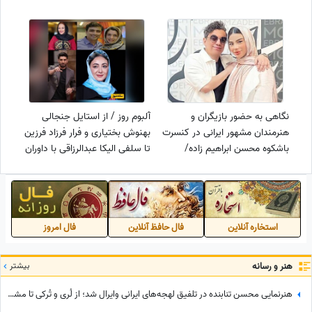
بازیگر شدم!
این اواخر هیچ دردی رو احساس
نکرد لحظه آخر لمسش کردم
صدامو شنید ولی جواب نداد...
نگاهی به حضور بازیگران و
آلبوم روز / از استایل جنجالی
هنرمندان مشهور ایرانی در کنسرت
بهنوش بختیاری و فرار فرزاد فرزین
باشکوه محسن ابراهیم زاده/
تا سلفی الیکا عبدالرزاقی با داوران
نعیمه نظام دوست، داریوش
صداتو و خونه‌‍‌تکونی نفیسه روشن
مهرجویی، حدیثه تهرانی،نفیسه
روشن و...
استخاره آنلاین
فال حافظ آنلاین
فال امروز
هنر و رسانه
بیشتر
هنرنمایی محسن تنابنده در تلفیق لهجه‌های ایرانی وایرال شد؛ از لُری و تُرکی تا مشهدی، مازندرانی و فارسی دری + ویدئو