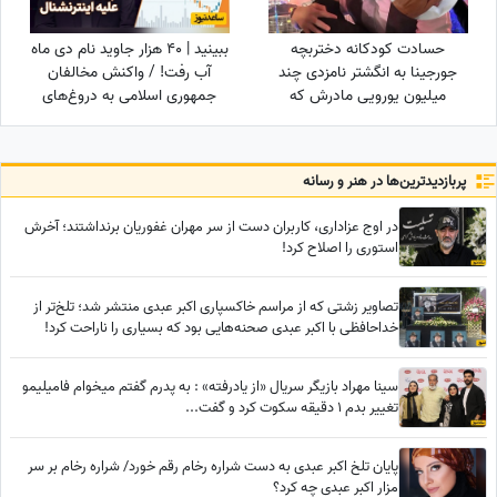
حسادت کودکانه دختربچه
ببینید | 40 هزار جاوید نام دی ماه
جورجینا به انگشتر نامزدی چند
آب رفت! / واکنش مخالفان
میلیون یورویی مادرش که
جمهوری اسلامی به دروغ‌های
رونالدو به او هدیه داده بود!
اینترنشنال درباره جان‌باخته‌های
دی‌ماه 140
پربازدید‌ترین‌ها در هنر و رسانه
در اوج عزاداری، کاربران دست از سر مهران غفوریان برنداشتند؛ آخرش
استوری را اصلاح کرد!
تصاویر زشتی که از مراسم خاکسپاری اکبر عبدی منتشر شد؛ تلخ‌تر از
خداحافظی با اکبر عبدی صحنه‌هایی بود که بسیاری را ناراحت کرد!
سینا مهراد بازیگر سریال «از یادرفته» : به پدرم گفتم میخوام فامیلیمو
تغییر بدم 1 دقیقه سکوت کرد و گفت...
پایان تلخ اکبر عبدی به دست شراره رخام رقم خورد/ شراره رخام بر سر
مزار اکبر عبدی چه کرد؟