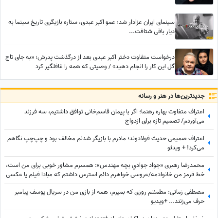
سینمای ایران عزادار شد؛ عمو اکبر عبدی، ستاره بازیگری تاریخ سینما به
دیار باقی شتافت...
درخواست متفاوت دختر اکبر عبدی بعد از درگذشت پدرش؛ «به جای تاج
گل این کار را انجام دهید» / وصیتی که همه را غافلگیر کرد
جدید‌ترین‌ها در هنر و رسانه
اعتراف متفاوت بهاره رهنما؛ اگر با پیمان قاسم‌خانی توافق داشتیم، سه فرزند
می‌آوردم/ تصمیم تازه برای ازدواج
اعتراف صمیمی حدیث فولادوند؛ مادرم با بازیگر شدنم مخالف بود و چپ‌چپ نگاهم
می‌کرد! + ویدئو
محمدرضا رهبری «جواد جوادیِ بچه مهندس»: همسرم مشاور خوبی برای من است،
خط قرمز من خانوادمه/عروسی خواهرم دائم استرس داشتم که مبادا فیلم یا عکسی
از من گرفته شود و بعدا برای من دردسر ایجاد کند!
مصطفی زمانی: مطمئنم روزی که بمیرم، همه از بازی من در سریال یوسف پیامبر
حرف می‌زنند... +ویدیو