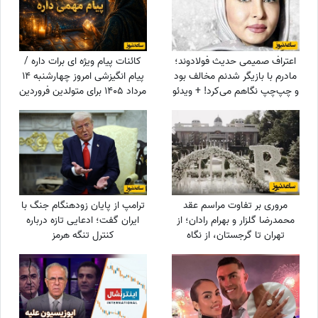
اعتراف صمیمی حدیث فولادوند؛
کائنات پیام ویژه ای برات داره /
مادرم با بازیگر شدنم مخالف بود
پیام انگیزشی امروز چهارشنبه 14
و چپ‌چپ نگاهم می‌کرد! + ویدئو
مرداد 1405 برای متولدین فروردین
تا اسفند: اگر می‌خواهیش رهاش
نکن + ویدئو
مروری بر تفاوت مراسم عقد
ترامپ از پایان زودهنگام جنگ با
محمدرضا گلزار و بهرام رادان؛ از
ایران گفت؛ ادعایی تازه درباره
تهران تا گرجستان، از نگاه
کنترل تنگه هرمز
عاشقانه رادان به مینا تا نگاه رو
به آسمان گلزار هنگام خطبه عقد
+ عکس