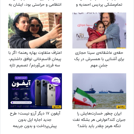
تمام‌مشکی پردیس احمدیه و
انتظامی و حراستی بود، ایشان به
آزیتا حاجیان تا تیپ اسپورت
راحتی حل می‌کردند درباره پاداش
سینا مهراد و مجید مظفری
هم به تمام قولشان عمل کردند
و...
حقه‌ی عاشقانه‌ی سینا حجازی
اعتراف متفاوت بهاره رهنما؛ اگر با
برای آشنایی با همسرش در یک
پیمان قاسم‌خانی توافق داشتیم،
جشنِ مهم
سه فرزند می‌آوردم/ تصمیم تازه
برای ازدواج
ایران چطور خسارت‌هایش را
آیفون 17 دیگر آرزو نیست؛ طرح
جبران کند؟عوارض هر بشکه نفت
جدید اجاره اپل بدون
تنگه هرمز چقدر باید باشد؟
پیش‌پرداخت و بدون جریمه
دیرکرد