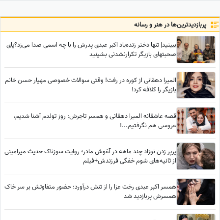
پربازدید‌ترین‌ها در هنر و رسانه
ببینید| تنها دختر زنده‌یاد اکبر عبدی پدرش را با چه اسمی صدا می‌زد؟پای
صحبتهای بازیگر تکرارنشدنی بشینید
المیرا دهقانی از کوره در رفت! وقتی سوالات خصوصی مهیار حسن خانم
بازیگر را کلافه کرد!
قصه عاشقانه المیرا دهقانی و همسر تاجرش: روز تولدم آشنا شدیم،
عروسی هم نگرفتیم...!
پرپر زدن نوزاد چند ماهه در آغوش مادر؛ روایت سوزناک حدیث میرامینی
از ثانیه‌های شوم خفگی فرزندش+فیلم
همسر اکبر عبدی رخت عزا را از تنش درآورد؛ حضور متفاوتش بر سر خاک
همسرش پربازدید شد