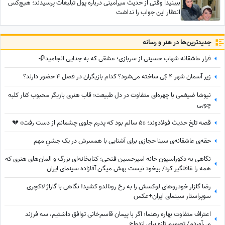
ببینید| وقتی از حدیث میرامینی درباره پول تبلیغات پرسیدند؛ هیچ‌کس
انتظار این جواب را نداشت
جدید‌ترین‌ها در هنر و رسانه
فرار عاشقانه شهاب حسینی از سربازی؛ عشقی که به جدایی انجامید🥀
زیر آسمان شهر 4 کِی ساخته می‌شود؟ کدام بازیگران در فصل 4 حضور دارند؟
نیوشا ضیغمی با چهره‌ای متفاوت در دل طبیعت؛ قاب هنری بازیگر محبوب کنار کلبه
چوبی
قصه تلخ حدیث فولادوند؛ «5 سالم بود که پدرم جلوی چشمانم از دست رفت» 💔
حقه‌ی عاشقانه‌ی سینا حجازی برای آشنایی با همسرش در یک جشنِ مهم
نگاهی به دکوراسیون خانه امیرحسین فتحی؛ کتابخانه‌ای بزرگ و المان‌های هنری که
همه را غافلگیر کرد/ بیخود نیست بهش میگن آقازاده سینمای ایران
رضا گلزار خودروهای لوکسش را به رخ رونالدو کشید! نگاهی با گاراژ لاکچری
سوپراستار سینمای ایران+عکس
اعتراف متفاوت بهاره رهنما؛ اگر با پیمان قاسم‌خانی توافق داشتیم، سه فرزند
می‌آوردم/ تصمیم تازه برای ازدواج