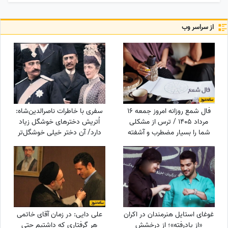
از سراسر وب
فال شمع روزانه امروز جمعه 16
سفری با خاطرات ناصرالدین‌شاه:
مرداد 1405 / ترس از مشکلی
اُتریش دخترهای خوشگل زیاد
شما را بسیار مضطرب و آشفته
دارد/ آن دختر خیلی‌ خوشگل‌تر
می‌کند، اما شما
وقتی به من دسته گل داد، مات
و مبهوت شدم، نتوانستم راه بروم
مردم ملتفت شدند، خندیدند!
غوغای استایل هنرمندان در اکران
علی دایی: در زمان آقای خاتمی
«از یادرفته»؛ از درخشش
هر گرفتاری‌ که داشتیم حتی