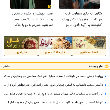
نگاهی به دکور متفاوت خانه
حسن پورشیرازی «غلام باستانی
مهرداد صدیقیان؛ استخر روباز،
پیرپسر» خطاب به ترامپ: بمب
کتابخانه پر، آینه قدی، تابلو
اتم بزنید خاورمیانه رو با خاک
نقاشی هنری، مبلمان راحتی و...
یکسان کنید
استخاره آنلاین
فال حافظ آنلاین
فال امروز
هنر و رسانه
بیشتر
ببینید| از علی مصفا در «لیلا» تا «بامداد خمار»؛ شباهت سکانس جوجه‌کباب بامداد خمار و لیلا سوژه شد
واکنش مجید واشقانی به قبض جنجالی برق؛ بعد از اعتراض، عذرخواهی کرد و از شرکت برق تشکر کرد
ابراز احساسات متفاوت دختر مهران مدیری درباره پدرش؛ «اولین و آخرین عشق زندگی من بابامه» + ویدئو
نیوشا ضیغمی با چهره‌ای متفاوت در دل طبیعت؛ قاب هنری بازیگر محبوب کنار کلبه چوبی