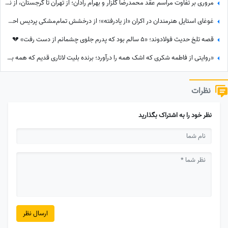
مروری بر تفاوت مراسم عقد محمدرضا گلزار و بهرام رادان؛ از تهران تا گرجستان، از نگاه عاشقانه رادان به مینا تا نگاه رو به آسمان گلزار هنگام خطبه عقد + عکس
غوغای استایل هنرمندان در اکران «از یادرفته»؛ از درخشش تمام‌مشکی پردیس احمدیه و آزیتا حاجیان تا تیپ اسپورت سینا مهراد و مجید مظفری
قصه تلخ حدیث فولادوند؛ «5 سالم بود که پدرم جلوی چشمانم از دست رفت» 💔
«روایتی از فاطمه شکری که اشک همه را درآورد؛ برنده بلیت لاتاری قدیم که همه برده‌اش را خرج دیگران کرد، اکنون بی‌مهری می‌بیند!»
نظرات
نظر خود را به اشتراک بگذارید
ارسال نظر