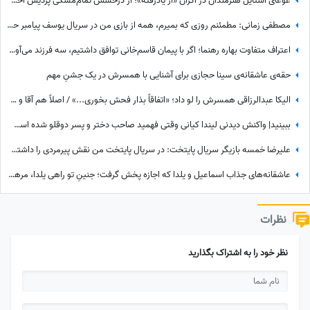
غوغای استایل هنرمندان در اکران «از یادرفته»؛ از درخشش تمام‌مشکی پردیس احمدیه و آزیتا حاجیان تا تیپ اسپورت سینا مهراد و مجید مظفری
مصطفی زمانی: مطمئنم روزی که بمیرم، همه از بازی من در سریال یوسف پیامبر حرف می‌زنند... +ویدیو
اعتراف متفاوت بهاره رهنما؛ اگر با پیمان قاسم‌خانی توافق داشتیم، سه فرزند می‌آوردم/ تصمیم تازه برای ازدواج
حقه‌ی عاشقانه‌ی سینا حجازی برای آشنایی با همسرش در یک جشنِ مهم
الیکا عبدالرزاقی همسرش را لو داد؛ «اتفاقاً بذار فحش بخوری...» / اصلاً هم آقا و متشخص نیست!
ببینید| واکنش دیدنی لیندا کیانی وقتی فهمید صاحب دختر و پسر دوقلو شده است؛ حس عجیبی داشتم چون فهمیدم پسرم یه...
علیرضا خمسه بازیگر سریال پایتخت: در سریال پایتخت من نقش پیرمردی را داشتم که هیچ دیالوگی نداشت! پنجعلی از طریق نگاهش با مردم حرف می زد
عاشقانه‌های جذاب اسماعیل و یلدا که اجازه پخش گرفت؛ جنینِ تو راهی یلدا، مرهم زخم‌های سینا مهراد شد!
نظرات
نظر خود را به اشتراک بگذارید