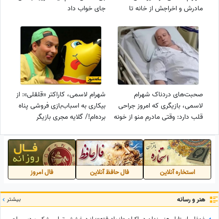
مادرش و اخراجش از خانه تا
جای خواب داد
افسردگی از 5 سالگی و ازدواج در
23 سالگی
صحبت‌های دردناک شهرام
شهرام لاسمی، کاراکتر «قلقلی»: از
لاسمی، بازیگری که امروز جراحی
بیکاری به اسباب‌بازی فروشی پناه
قلب دارد: وقتی مادرم منو از خونه
برده‌ام!/ گلایه مجری بازیگر
بیرون انداخت شبها توی ژیان
برنامه‌های کودک تلویزیون از
دوستم میخوابیدم!
خانه‌نشینی هنرمندان قدیمی
استخاره آنلاین
فال حافظ آنلاین
فال امروز
هنر و رسانه
بیشتر