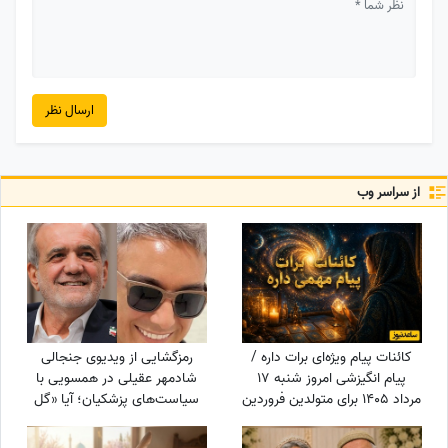
ارسال نظر
از سراسر وب
کائنات پیام ویژه‌ای برات داره /
رمزگشایی از ویدیوی جنجالی
پیام انگیزشی امروز شنبه 17
شادمهر عقیلی در همسویی با
مرداد 1405 برای متولدین فروردین
سیاست‌های پزشکیان؛ آیا «گل
تا اسفند: امروز با حفظ تمرکز و
یاس» بلیت برگشت به خانه
پشتکار، یک گام دیگر به
است؟