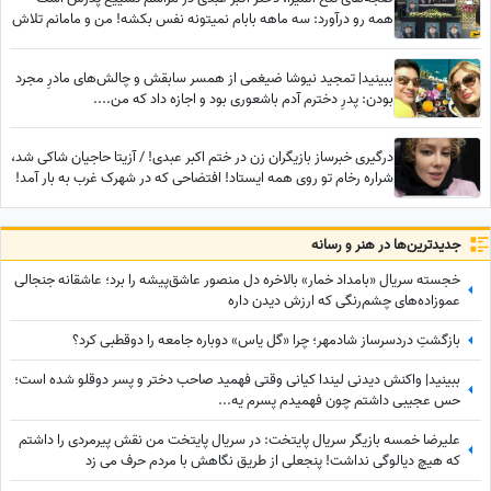
همه رو درآورد: سه ماهه بابام نمیتونه نفس بکشه! من و مامانم تلاش
کردیم خوب بشه ولی... به من تسلیت نگید!
ببینید| تمجید نیوشا ضیغمی از همسر سابقش و چالش‌های مادرِ مجرد
بودن: پدرِ دخترم آدم باشعوری بود و اجازه داد که من....
درگیری خبرساز بازیگران زن در ختم اکبر عبدی! / آزیتا حاجیان شاکی شد،
شراره رخام تو روی همه ایستاد! افتضاحی که در شهرک غرب به بار آمد!
جدید‌ترین‌ها در هنر و رسانه
خجسته سریال «بامداد خمار» بالاخره دل منصور عاشق‌پیشه را برد؛ عاشقانه جنجالی
عموزاده‌های چشم‌رنگی که ارزش دیدن داره
بازگشتِ دردسرساز شادمهر؛ چرا «گل یاس» دوباره جامعه را دو‌قطبی کرد؟
ببینید| واکنش دیدنی لیندا کیانی وقتی فهمید صاحب دختر و پسر دوقلو شده است؛
حس عجیبی داشتم چون فهمیدم پسرم یه...
علیرضا خمسه بازیگر سریال پایتخت: در سریال پایتخت من نقش پیرمردی را داشتم
که هیچ دیالوگی نداشت! پنجعلی از طریق نگاهش با مردم حرف می زد