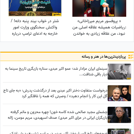
« پروفسور مریم میرزاخانی»
شتر در خواب بیند پنبه دانه! /
:ریاضیات همیشه علاقه اصلی من
واکنش سخنگوی وزارت امور
نبود، من علاقه زیادی به خواندن
خارجه به ادعای ترامپ درباره
رمان داشتم، فکر میکردم یه روزی
ایران
پربازدید‌ترین‌ها در هنر و رسانه
سینمای ایران عزادار شد؛ عمو اکبر عبدی، ستاره بازیگری تاریخ سینما به
دیار باقی شتافت...
درخواست متفاوت دختر اکبر عبدی بعد از درگذشت پدرش؛ «به جای تاج
گل این کار را انجام دهید» / وصیتی که همه را غافلگیر کرد
چشمای مجید صالحی شده کاسه خون! چهره محزون و ماتم گرفته
بازیگران ایرانی در عزای اکبر عبدی/ صدف اسپهبدی، مریم مومن، ژاله
صامتی، نسرین مقانلو و...
ضجه‌های تلخ المیرا، دختر اکبر عبدی در مراسم تشییع پدرش اشک